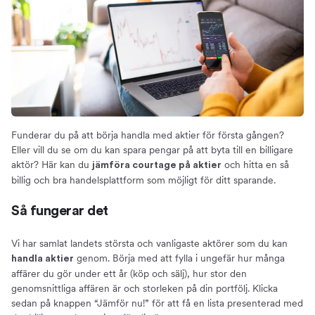
Olika typer av courtage
Courtageklasser
Spara pengar
Så mycket kan du spara
Billigaste och bästa courtaget
Välja bank, nätmäklare eller fondkommissionär
Investeringssparkonto (ISK), kapitalförsäkring (KF)
Funderar du på att börja handla med aktier för första gången?
eller depå
Eller vill du se om du kan spara pengar på att byta till en billigare
aktör? Här kan du
och hitta en så
jämföra courtage på aktier
Hitta bästa tjänsten för aktiehandel på nätet
billig och bra handelsplattform som möjligt för ditt sparande.
Så går aktiehandel till
Grunderna i ett framgångsrikt aktiesparande
Så fungerar det
Om oss
Vi har samlat landets största och vanligaste aktörer som du kan
Fördelar med att jämföra courtage på Compricer
genom. Börja med att fylla i ungefär hur många
handla aktier
affärer du gör under ett år (köp och sälj), hur stor den
genomsnittliga affären är och storleken på din portfölj. Klicka
sedan på knappen “Jämför nu!” för att få en lista presenterad med