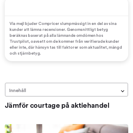
Via mejl bjuder Compricer slumpmässigt in en del av sina
kunder att lämna recensioner. Genomsnittligt betyg
beräknas baserat på alla lämnande omdömen hos
Trustpilot, oavsett om de kommer från verifierade kunder
eller inte, där hänsyn tas till faktorer som aktualitet, mängd
och stjärnbetyg.
Innehåll
Jämför courtage på aktiehandel
Jämför courtage på aktiehandel
Så fungerar det
Avgifter vid aktiehandel
Vad är courtage?