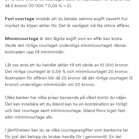
då 5 kronor (10 000 * 0,05 % = 5).
innebär att du betalar samma avgift oavsett hur
Fast courtage
mycket du köper aktier för. Det är vanligast vid lite större affärer.
är den lägsta avgift som en affär kan kosta.
Minimicourtage
Skulle det rörliga courtaget understiga minimicourtaget räknas
kostnaden upp till miniminivån.
Låt oss anta att du handlat aktier till ett värde av 10 000 kronor.
Det rörliga courtaget är 0,05 % och minimicourtaget 20 kronor.
Kostnaden för affären blir då 20 kronor då det rörliga courtaget (5
kronor) understiger miniminivån om 20 kronor.
Olika banker har olika priser beroende på vilket konto du väljer.
Det kan innebära att du ibland kan ha en kombination av rörligt
och fast courtage samt minimicourtage. Ibland finns inget fast-
eller minimicourtage alls.
I jämförelsen kan du se vilka courtageavgifter som bankerna tar
för just det belopp du brukar handla för i genomsnitt. En del