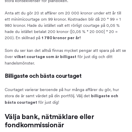
stora konsekvenser för plånboken.
Anta att du gör 20 st affärer om 20 000 kronor under ett år till
ett minimicourtage om 99 kronor. Kostnaden blir då 20 * 99 = 1
980 kronor. Hade du istället valt ett rörligt courtage på 0,05 %
hade du istället betalat 200 kronor ([0,05 % * 20 000] * 20 =
200). En skillnad på
1 780 kronor per år!
Som du ser kan det alltså finnas mycket pengar att spara på att se
över
för just dig och ditt
vilket courtage som är billigast
handelsmönster.
Billigaste och bästa courtaget
Courtaget varierar beroende på hur många affärer du gör, hur
stora de är samt värdet på din portfölj. Välj det
billigaste och
för just dig!
bästa courtaget
Välja bank, nätmäklare eller
fondkommissionär