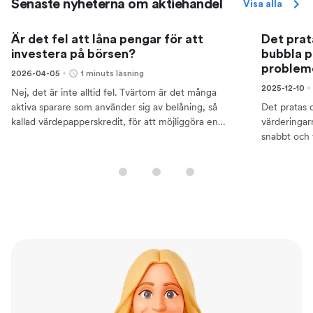
Senaste nyheterna om aktiehandel
Visa alla
Är det fel att låna pengar för att
Det prat
investera på börsen?
bubbla p
problem
2026-04-05
1 minuts läsning
2025-12-10
Nej, det är inte alltid fel. Tvärtom är det många
aktiva sparare som använder sig av belåning, så
Det pratas 
kallad värdepapperskredit, för att möjliggöra en
värderingar
hävstång i avkastningen. Det du bör tänka på är att
snabbt och t
investeringar...
förväntning
Samtidigt in