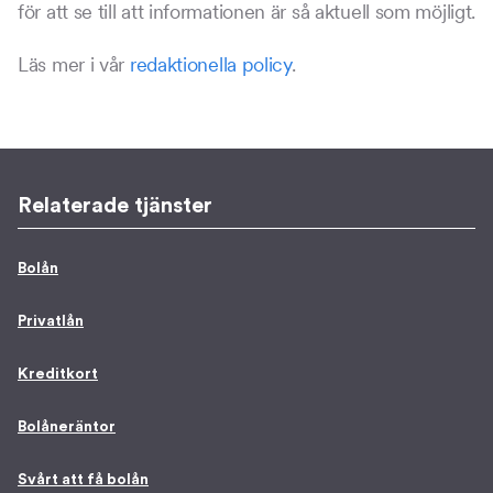
för att se till att informationen är så aktuell som möjligt.
Läs mer i vår
redaktionella policy
.
Relaterade tjänster
Bolån
Privatlån
Kreditkort
Bolåneräntor
Svårt att få bolån