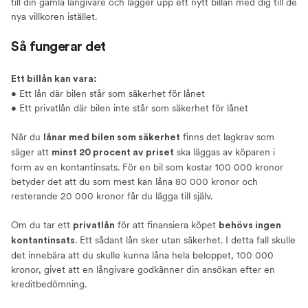
till din gamla långivare och lägger upp ett nytt billån med dig till de
nya villkoren istället.
Så fungerar det
Ett billån kan vara:
• Ett lån där bilen står som säkerhet för lånet
• Ett privatlån där bilen inte står som säkerhet för lånet
När du
finns det lagkrav som
lånar med bilen som säkerhet
säger att
ska läggas av köparen i
minst 20 procent av priset
form av en kontantinsats. För en bil som kostar 100 000 kronor
betyder det att du som mest kan låna 80 000 kronor och
resterande 20 000 kronor får du lägga till själv.
Om du tar ett
för att finansiera köpet
privatlån
behövs ingen
. Ett sådant lån sker utan säkerhet. I detta fall skulle
kontantinsats
det innebära att du skulle kunna låna hela beloppet, 100 000
kronor, givet att en långivare godkänner din ansökan efter en
kreditbedömning.