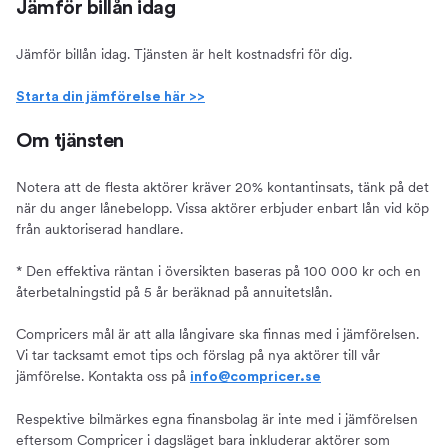
Jämför billån idag
Jämför billån idag. Tjänsten är helt kostnadsfri för dig.
Starta din jämförelse här >>
Om tjänsten
Notera att de flesta aktörer kräver 20% kontantinsats, tänk på det
när du anger lånebelopp. Vissa aktörer erbjuder enbart lån vid köp
från auktoriserad handlare.
* Den effektiva räntan i översikten baseras på 100 000 kr och en
återbetalningstid på 5 år beräknad på annuitetslån.
Compricers mål är att alla långivare ska finnas med i jämförelsen.
Vi tar tacksamt emot tips och förslag på nya aktörer till vår
jämförelse. Kontakta oss på
info@compricer.se
Respektive bilmärkes egna finansbolag är inte med i jämförelsen
eftersom Compricer i dagsläget bara inkluderar aktörer som