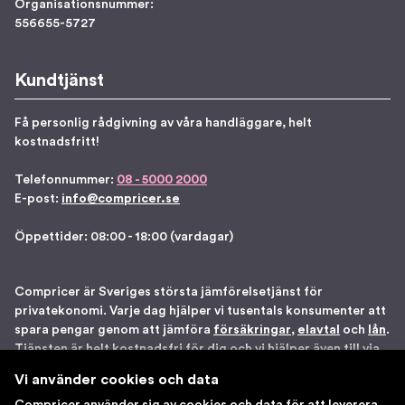
Organisationsnummer:
556655-5727
Kundtjänst
Få personlig rådgivning av våra handläggare, helt
kostnadsfritt!
Telefonnummer:
08 - 5000 2000
E-post:
info@compricer.se
Öppettider: 08:00 - 18:00 (vardagar)
Compricer är Sveriges största jämförelsetjänst för
privatekonomi. Varje dag hjälper vi tusentals konsumenter att
spara pengar genom att jämföra
försäkringar
,
elavtal
och
lån
.
Tjänsten är helt kostnadsfri för dig och vi hjälper även till via
telefon om du önskar. Vi är registrerade som
Vi använder cookies och data
försäkringsdistributör hos Bolagsverket samt står under