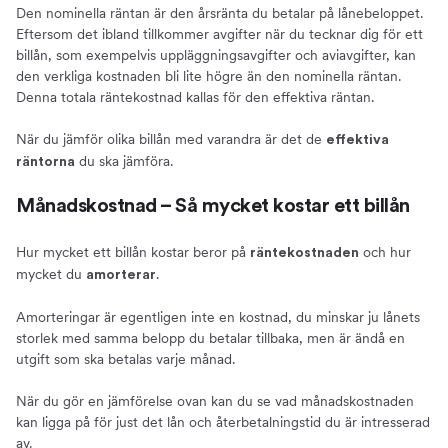
Den nominella räntan är den årsränta du betalar på lånebeloppet.
Eftersom det ibland tillkommer avgifter när du tecknar dig för ett
billån, som exempelvis uppläggningsavgifter och aviavgifter, kan
den verkliga kostnaden bli lite högre än den nominella räntan.
Denna totala räntekostnad kallas för den effektiva räntan.
När du jämför olika billån med varandra är det de
effektiva
du ska jämföra.
räntorna
Månadskostnad – Så mycket kostar ett billån
Hur mycket ett billån kostar beror på
och hur
räntekostnaden
mycket du
.
amorterar
Amorteringar är egentligen inte en kostnad, du minskar ju lånets
storlek med samma belopp du betalar tillbaka, men är ändå en
utgift som ska betalas varje månad.
När du gör en jämförelse ovan kan du se vad månadskostnaden
kan ligga på för just det lån och återbetalningstid du är intresserad
av.