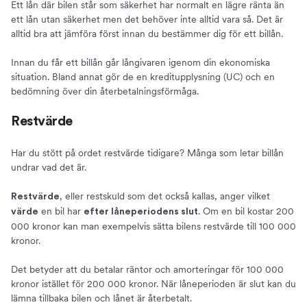
Ett lån där bilen står som säkerhet har normalt en lägre ränta än
ett lån utan säkerhet men det behöver inte alltid vara så. Det är
alltid bra att jämföra först innan du bestämmer dig för ett billån.
Innan du får ett billån går långivaren igenom din ekonomiska
situation. Bland annat gör de en kreditupplysning (UC) och en
bedömning över din återbetalningsförmåga.
Restvärde
Har du stött på ordet restvärde tidigare? Många som letar billån
undrar vad det är.
, eller restskuld som det också kallas, anger vilket
Restvärde
en bil har
. Om en bil kostar 200
värde
efter låneperiodens slut
000 kronor kan man exempelvis sätta bilens restvärde till 100 000
kronor.
Det betyder att du betalar räntor och amorteringar för 100 000
kronor istället för 200 000 kronor. När låneperioden är slut kan du
lämna tillbaka bilen och lånet är återbetalt.