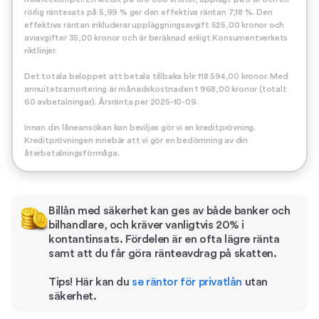
rörlig räntesats på 5,99 % ger den effektiva räntan 7,18 %. Den
effektiva räntan inkluderar uppläggningsavgift 525,00 kronor och
aviavgifter 35,00 kronor och är beräknad enligt Konsumentverkets
riktlinjer.
Det totala beloppet att betala tillbaka blir 118 594,00 kronor. Med
annuitetsamortering är månadskostnaden 1 968,00 kronor (totalt
60 avbetalningar). Årsränta per 2025-10-09.
Innan din låneansökan kan beviljas gör vi en kreditprövning.
Kreditprövningen innebär att vi gör en bedömning av din
återbetalningsförmåga.
Billån med säkerhet kan ges av både banker och
bilhandlare, och kräver vanligtvis 20% i
kontantinsats. Fördelen är en ofta lägre ränta
samt att du får göra ränteavdrag på skatten.
Tips! Här kan du
se räntor för privatlån
utan
säkerhet.