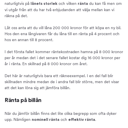
naturligtvis på
och vilken
du kan få men om
lånets storlek
ränta
vi utgår från att du har två erbjudanden att välja mellan kan vi
räkna på det.
Låt oss anta att du vill låna 200 000 kronor för att köpa en ny bil.
Hos den ena långivaren får du låna till en ränta på 4 procent och
hos en annan till 8 procent.
I det första fallet kommer räntekostnaden hamna på 8 000 kronor
per år medan det i det senare fallet kostar dig 16 000 kronor per
år i ränta. En skillnad på 8 000 kronor om året.
Det här är naturligtvis bara ett räkneexempel. I en del fall blir
skillnaden mindre medan de i andra fall blir större, men det visar
att det kan löna sig att jämföra billån.
Ränta på billån
När du jämför billån finns det lite olika begrepp som ofta dyker
upp. Nämligen
och
.
nominell ränta
effektiv ränta