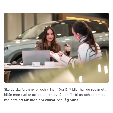
Så fungerar billån
Om billån
Byta billån
Så fungerar det
Restvärde
Räkna på billån
Så mycket kan du spara
Ränta på billån
Månadskostnad – Så mycket kostar ett billån
Billiga och bra billån just nu
Jämför billån
Så väljer du ett billån
Ska du skaffa en ny bil och vill jämföra lån? Eller har du redan ett
Jämför billån idag
billån men tycker att det är lite dyrt? Jämför billån och se om du
Om tjänsten
kan hitta ett
och
.
lån med bra villkor
låg ränta
Om oss