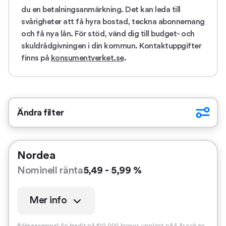
du en betalningsanmärkning. Det kan leda till
svårigheter att få hyra bostad, teckna abonnemang
och få nya lån. För stöd, vänd dig till budget- och
skuldrådgivningen i din kommun. Kontaktuppgifter
finns på
konsumentverket.se
.
Ändra filter
Nordea
Nominell ränta
5,49 - 5,99 %
Mer info
Räkneexempel: En kredit på 100 000 kronor, upplagt på 5 år och en