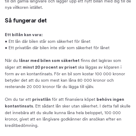
till din gamla långivare och lägger upp ett nytt billån med dig till de
nya villkoren istället.
Så fungerar det
Ett billån kan vara:
• Ett lån där bilen står som säkerhet för lånet
• Ett privatlån där bilen inte står som säkerhet för lånet
När du
finns det lagkrav som
lånar med bilen som säkerhet
säger att
ska läggas av köparen i
minst 20 procent av priset
form av en kontantinsats. För en bil som kostar 100 000 kronor
betyder det att du som mest kan låna 80 000 kronor och
resterande 20 000 kronor får du lägga till själv.
Om du tar ett
för att finansiera köpet
privatlån
behövs ingen
. Ett sådant lån sker utan säkerhet. I detta fall skulle
kontantinsats
det innebära att du skulle kunna låna hela beloppet, 100 000
kronor, givet att en långivare godkänner din ansökan efter en
kreditbedömning.