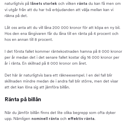
naturligtvis på
och vilken
du kan få men om
lånets storlek
ränta
vi utgår från att du har två erbjudanden att välja mellan kan vi
räkna på det.
Låt oss anta att du vill låna 200 000 kronor för att köpa en ny bil.
Hos den ena långivaren får du låna till en ränta på 4 procent och
hos en annan till 8 procent.
I det första fallet kommer räntekostnaden hamna på 8 000 kronor
per år medan det i det senare fallet kostar dig 16 000 kronor per
år i ränta. En skillnad på 8 000 kronor om året.
Det här är naturligtvis bara ett räkneexempel. I en del fall blir
skillnaden mindre medan de i andra fall blir större, men det visar
att det kan löna sig att jämföra billån.
Ränta på billån
När du jämför billån finns det lite olika begrepp som ofta dyker
upp. Nämligen
och
.
nominell ränta
effektiv ränta