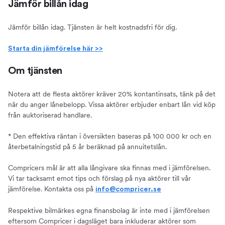
Jämför billån idag
Jämför billån idag. Tjänsten är helt kostnadsfri för dig.
Starta din jämförelse här >>
Om tjänsten
Notera att de flesta aktörer kräver 20% kontantinsats, tänk på det
när du anger lånebelopp. Vissa aktörer erbjuder enbart lån vid köp
från auktoriserad handlare.
* Den effektiva räntan i översikten baseras på 100 000 kr och en
återbetalningstid på 5 år beräknad på annuitetslån.
Compricers mål är att alla långivare ska finnas med i jämförelsen.
Vi tar tacksamt emot tips och förslag på nya aktörer till vår
jämförelse. Kontakta oss på
info@compricer.se
Respektive bilmärkes egna finansbolag är inte med i jämförelsen
eftersom Compricer i dagsläget bara inkluderar aktörer som