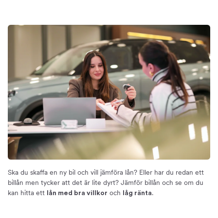
Så fungerar billån
Om billån
Byta billån
Så fungerar det
Restvärde
Räkna på billån
Så mycket kan du spara
Ränta på billån
Månadskostnad – Så mycket kostar ett billån
Billiga och bra billån just nu
Jämför billån
Så väljer du ett billån
Ska du skaffa en ny bil och vill jämföra lån? Eller har du redan ett
Jämför billån idag
billån men tycker att det är lite dyrt? Jämför billån och se om du
Om tjänsten
kan hitta ett
och
.
lån med bra villkor
låg ränta
Om oss