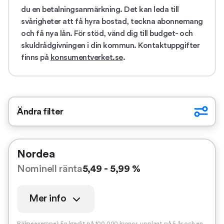
du en betalningsanmärkning. Det kan leda till
svårigheter att få hyra bostad, teckna abonnemang
och få nya lån. För stöd, vänd dig till budget- och
skuldrådgivningen i din kommun. Kontaktuppgifter
finns på
konsumentverket.se
.
Ändra filter
Nordea
Nominell ränta
5,49 - 5,99 %
Mer info
Räkneexempel: En kredit på 100 000 kronor, upplagt på 5 år och en