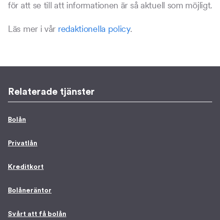
för att se till att informationen är så aktuell som möjligt.
Läs mer i vår
redaktionella policy
.
Relaterade tjänster
Bolån
Privatlån
Kreditkort
Bolåneräntor
Svårt att få bolån