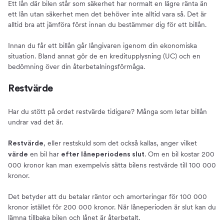
Ett lån där bilen står som säkerhet har normalt en lägre ränta än
ett lån utan säkerhet men det behöver inte alltid vara så. Det är
alltid bra att jämföra först innan du bestämmer dig för ett billån.
Innan du får ett billån går långivaren igenom din ekonomiska
situation. Bland annat gör de en kreditupplysning (UC) och en
bedömning över din återbetalningsförmåga.
Restvärde
Har du stött på ordet restvärde tidigare? Många som letar billån
undrar vad det är.
, eller restskuld som det också kallas, anger vilket
Restvärde
en bil har
. Om en bil kostar 200
värde
efter låneperiodens slut
000 kronor kan man exempelvis sätta bilens restvärde till 100 000
kronor.
Det betyder att du betalar räntor och amorteringar för 100 000
kronor istället för 200 000 kronor. När låneperioden är slut kan du
lämna tillbaka bilen och lånet är återbetalt.