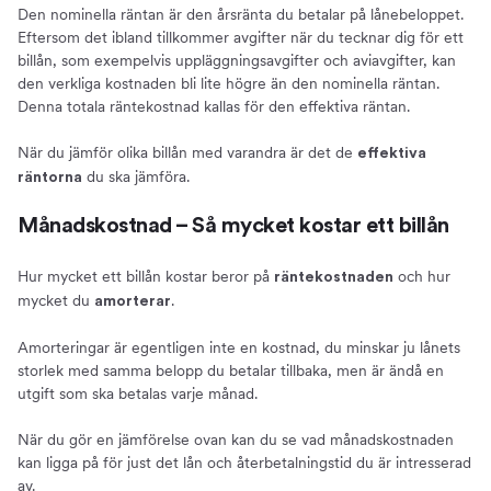
Den nominella räntan är den årsränta du betalar på lånebeloppet.
Eftersom det ibland tillkommer avgifter när du tecknar dig för ett
billån, som exempelvis uppläggningsavgifter och aviavgifter, kan
den verkliga kostnaden bli lite högre än den nominella räntan.
Denna totala räntekostnad kallas för den effektiva räntan.
När du jämför olika billån med varandra är det de
effektiva
du ska jämföra.
räntorna
Månadskostnad – Så mycket kostar ett billån
Hur mycket ett billån kostar beror på
och hur
räntekostnaden
mycket du
.
amorterar
Amorteringar är egentligen inte en kostnad, du minskar ju lånets
storlek med samma belopp du betalar tillbaka, men är ändå en
utgift som ska betalas varje månad.
När du gör en jämförelse ovan kan du se vad månadskostnaden
kan ligga på för just det lån och återbetalningstid du är intresserad
av.