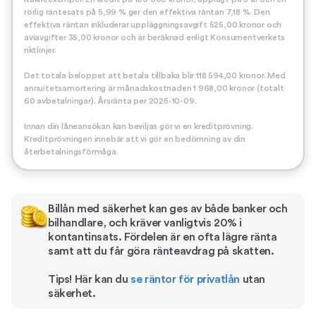
rörlig räntesats på 5,99 % ger den effektiva räntan 7,18 %. Den
effektiva räntan inkluderar uppläggningsavgift 525,00 kronor och
aviavgifter 35,00 kronor och är beräknad enligt Konsumentverkets
riktlinjer.
Det totala beloppet att betala tillbaka blir 118 594,00 kronor. Med
annuitetsamortering är månadskostnaden 1 968,00 kronor (totalt
60 avbetalningar). Årsränta per 2025-10-09.
Innan din låneansökan kan beviljas gör vi en kreditprövning.
Kreditprövningen innebär att vi gör en bedömning av din
återbetalningsförmåga.
Billån med säkerhet kan ges av både banker och
bilhandlare, och kräver vanligtvis 20% i
kontantinsats. Fördelen är en ofta lägre ränta
samt att du får göra ränteavdrag på skatten.
Tips! Här kan du
se räntor för privatlån
utan
säkerhet.