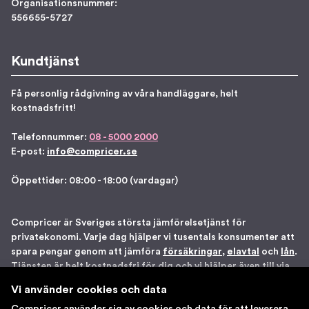
Organisationsnummer:
556655-5727
Kundtjänst
Få personlig rådgivning av våra handläggare, helt
kostnadsfritt!
Telefonnummer:
08 - 5000 2000
E-post:
info@compricer.se
Öppettider: 08:00 - 18:00 (vardagar)
Compricer är Sveriges största jämförelsetjänst för
privatekonomi. Varje dag hjälper vi tusentals konsumenter att
spara pengar genom att jämföra
försäkringar
,
elavtal
och
lån
.
Tjänsten är helt kostnadsfri för dig och vi hjälper även till via
telefon om du önskar. Vi är registrerade som
Vi använder cookies och data
försäkringsdistributör hos Bolagsverket samt står under