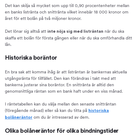
Det kan skilja så mycket som upp till 0,90 procentenheter mellan
en banks listränta och snittränta vilket innebär 18 000 kronor om
året för ett bolån på två miljoner kronor.
Det lönar sig alltså att
när du ska
inte nöja sig med listräntan
skaffa ett bolån för första gången eller när du ska omförhandla ditt
lån.
Historiska boräntor
En bra sak att komma ihåg är att listräntan är bankernas aktuella
utgångsränta för tillfället. Den kan förändras i takt med att
bankerna justerar sina boräntor. En snittränta är alltid den
genomsnittliga räntan som en bank haft under en viss månad.
I räntetabellen kan du välja mellan den senaste snitträntan
(föregående månad) eller så kan du titta på
historiska
om du är intresserad av dem.
bolåneräntor
Olika bolåneräntor för olika bindningstider