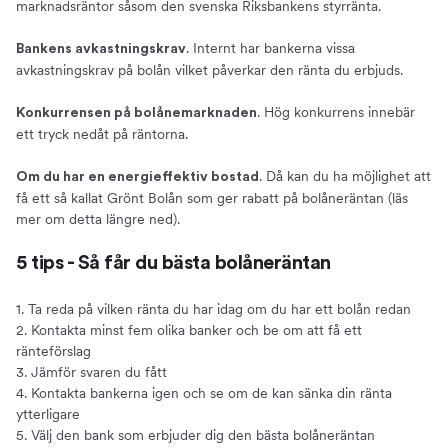
marknadsräntor såsom den svenska Riksbankens styrränta.
. Internt har bankerna vissa
Bankens avkastningskrav
avkastningskrav på bolån vilket påverkar den ränta du erbjuds.
. Hög konkurrens innebär
Konkurrensen på bolånemarknaden
ett tryck nedåt på räntorna.
. Då kan du ha möjlighet att
Om du har en energieffektiv bostad
få ett så kallat Grönt Bolån som ger rabatt på bolåneräntan (läs
mer om detta längre ned).
5 tips - Så får du bästa bolåneräntan
1. Ta reda på vilken ränta du har idag om du har ett bolån redan
2. Kontakta minst fem olika banker och be om att få ett
ränteförslag
3. Jämför svaren du fått
4. Kontakta bankerna igen och se om de kan sänka din ränta
ytterligare
5. Välj den bank som erbjuder dig den bästa bolåneräntan