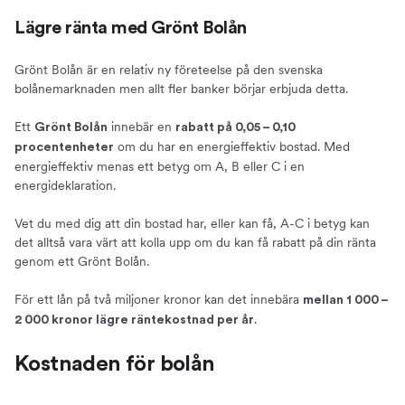
Lägre ränta med Grönt Bolån
Grönt Bolån är en relativ ny företeelse på den svenska
bolånemarknaden men allt fler banker börjar erbjuda detta.
Ett
innebär en
Grönt Bolån
rabatt på 0,05 – 0,10
om du har en energieffektiv bostad. Med
procentenheter
energieffektiv menas ett betyg om A, B eller C i en
energideklaration.
Vet du med dig att din bostad har, eller kan få, A-C i betyg kan
det alltså vara värt att kolla upp om du kan få rabatt på din ränta
genom ett Grönt Bolån.
För ett lån på två miljoner kronor kan det innebära
mellan 1 000 –
.
2 000 kronor lägre räntekostnad per år
Kostnaden för bolån