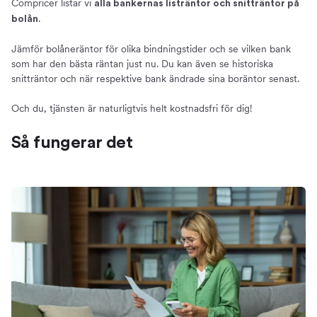
Compricer listar vi
alla bankernas listräntor och snitträntor på
Vilken ränta kan du få?
.
bolån
Detta påverkar vilken boränta du erbjuds
5 tips - Så får du bästa bolåneräntan
Jämför bolåneräntor för olika bindningstider och se vilken bank
som har den bästa räntan just nu. Du kan även se historiska
Lägre ränta med Grönt Bolån
snitträntor och när respektive bank ändrade sina boräntor senast.
Kostnaden för bolån
Effektiv ränta och månadskostnad
Och du, tjänsten är naturligtvis helt kostnadsfri för dig!
Vad kan ett bolån kosta?
Så fungerar det
Prognos – Hur kommer boräntorna bli framöver?
Hitta en bra ränta nu