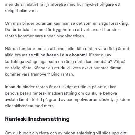
men de är relativt få i jämförelse med hur mycket billigare ett
rörligt bolån varit.
Om man binder boräntan kan man se det som en slags försäkring.
Du får betala lite mer för tryggheten i att veta exakt hur stor
räntan kommer vara under bindningstiden.
När du funderar mellan att binda eller låta räntan vara rörlig är det
alltid bra att
. Klarar du av
se till helheten i din ekonomi
kortsiktiga svängningar som en rörlig ränta kan innebära? Välj då
en rörlig ränta. Känner du att du vill veta exakt hur stor räntan
kommer vara framöver? Bind räntan.
Innan du binder räntan är det viktigt att tänka på att du kan
behöva betala ränteskillnadsersättning om du skulle behöva
avsluta lånet i förtid på grund av exempelvis arbetslöshet, sjukdom
eller skilsmässa med mera.
Ränteskillnadsersättning
Om du bundit din ränta och av någon anledning vill säga upp ditt