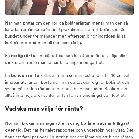
När man pratar om den rörliga bolåneräntan menar man den så
kallade tremånadersräntan. I praktiken är det ett bolån som är
bundet under tre månader men eftersom bindningstiden är så
kort så refererar man till den som rörlig.
En
innebär att banken kan ändra räntan, höja eller
rörlig ränta
sänka, var tredje månad när bindningstiden gått ut.
En
kallas en ränta som är fast under 1 – 10 år. Det
bunden ränta
innebär att räntan bestäms innan du tecknar dig för bolånet och
sedan gäller den räntan under hela bindningstiden. Banken kan
alltså inte höja eller sänka räntan förrän bindningstiden löpt ut.
Vad ska man välja för ränta?
Normalt brukar man säga att en
rörlig bolåneränta är billigast
. Det har flertalet rapporter och undersökningar visat. Det
över tid
finns ett fåtal perioder i historien där det lönat sig att binda räntan