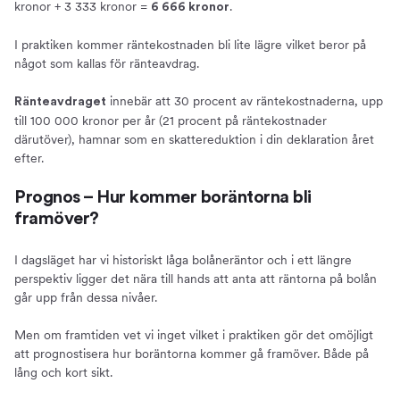
kronor + 3 333 kronor =
.
6 666 kronor
I praktiken kommer räntekostnaden bli lite lägre vilket beror på
något som kallas för ränteavdrag.
innebär att 30 procent av räntekostnaderna, upp
Ränteavdraget
till 100 000 kronor per år (21 procent på räntekostnader
därutöver), hamnar som en skattereduktion i din deklaration året
efter.
Prognos – Hur kommer boräntorna bli
framöver?
I dagsläget har vi historiskt låga bolåneräntor och i ett längre
perspektiv ligger det nära till hands att anta att räntorna på bolån
går upp från dessa nivåer.
Men om framtiden vet vi inget vilket i praktiken gör det omöjligt
att prognostisera hur boräntorna kommer gå framöver. Både på
lång och kort sikt.