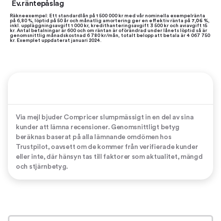
Ev.räntepåslag
Räkneexempel: Ett standardlån på 1 500 000 kr med vår nominella exempelränta
på 6,80 %, löptid på 50 år och månatlig amortering ger en effektiv ränta på
7,06 %
,
inkl. uppläggningsavgift 1 000 kr, kredithanteringsavgift 3 500 kr och aviavgift 15
kr. Antal betalningar är 600 och om räntan är oförändrad under lånets löptid så är
genomsnittlig månadskostnad 6 780 kr/mån, totalt belopp att betala är 4 067 750
kr. Exemplet uppdaterat januari 2024.
Via mejl bjuder Compricer slumpmässigt in en del av sina
kunder att lämna recensioner. Genomsnittligt betyg
beräknas baserat på alla lämnande omdömen hos
Trustpilot, oavsett om de kommer från verifierade kunder
eller inte, där hänsyn tas till faktorer som aktualitet, mängd
och stjärnbetyg.