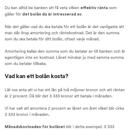
Du kan alltid be banken att få veta vilken
som
effektiv ränta
gäller för
.
det bolån du är intresserad av
När det gäller vad du ska betala för ett bolån är det vanligaste att
man slår ihop amortering och räntekostnad. Det är den summa
som du ska betala för ditt bolån, oftast varje månad.
Amortering kallas den summa som du betalar av till banken och är
egentligen inte en kostnad. Lånet minskar ju med samma summa
som du betalar tillbaka.
Vad kan ett bolån kosta?
Låt oss anta att vi har ett lån på två miljoner kronor och att räntan
är 2 procent. Då blir det 3 333 kronor att betala i månaden.
Vi har valt att amortera 2 procent av lånet om året vilket blir cirka
3 333 kronor i månaden.
blir i detta exempel: 3 333
Månadskostnaden för bolånet