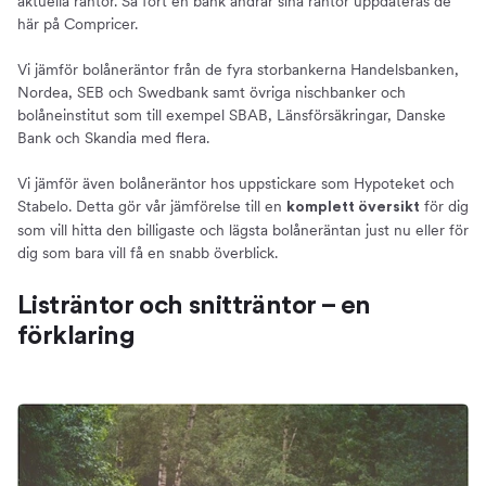
aktuella räntor. Så fort en bank ändrar sina räntor uppdateras de
här på Compricer.
Vi jämför bolåneräntor från de fyra storbankerna Handelsbanken,
Nordea, SEB och Swedbank samt övriga nischbanker och
bolåneinstitut som till exempel SBAB, Länsförsäkringar, Danske
Bank och Skandia med flera.
Vi jämför även bolåneräntor hos uppstickare som Hypoteket och
Stabelo. Detta gör vår jämförelse till en
för dig
komplett översikt
som vill hitta den billigaste och lägsta bolåneräntan just nu eller för
dig som bara vill få en snabb överblick.
Listräntor och snitträntor – en
förklaring