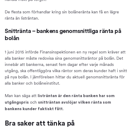
De flesta som förhandlar kring sin bolåneränta kan få en lägre
ränta än listräntan.
Snittränta – bankens genomsnittliga ränta på
bolån
1 juni 2015 införde Finansinspektionen en ny regel som kräver att
alla banker måste redovisa sina genomsnittsräntor på bolån. Det
innebär att bankerna, senast fem dagar efter varje månads
utgång, ska offentliggöra vilka räntor som deras kunder haft i snitt
på nya bolån. I jämförelsen hittar du aktuell genomsnittsränta för
alla banker och bolåneinstitut.
Man kan säga att
listräntan är den ränta banken har som
och
utgångspris
snitträntan avslöjar vilken ränta som
.
bankens kunder faktiskt fått
Bra saker att tänka på