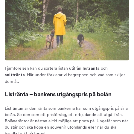
I jämförelsen kan du sortera listan utifrån
och
listränta
. Här under förklarar vi begreppen och vad som skiljer
snittränta
dem åt.
Listränta – bankens utgångspris på bolån
Listräntan är den ränta som bankerna har som utgångspris på sina
bolån. Se den som ett prisförslag, ett erbjudande att utgå ifrån.
Bolåneräntor är nästan alltid möjliga att pruta på. Ungefär som när
du står och ska köpa en souvenir utomlands eller när du ska
handla frukt på torget.