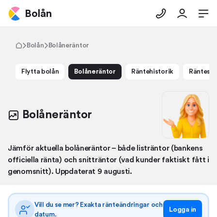
Bolån
Bolån
Bolåneräntor
Flytta bolån
Bolåneräntor
Ränte­historik
Ränte­sn
Bolåneräntor
Jämför aktuella bolåneräntor – både listräntor (bankens
officiella ränta) och snitträntor (vad kunder faktiskt fått i
genomsnitt). Uppdaterat 9 augusti.
Vill du se mer? Exakta ränteändringar och
Logga in
datum.