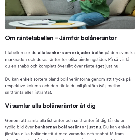
Om räntetabellen – Jämför bolåneräntor
I tabellen ser du
på den svenska
alla banker som erbjuder bolån
marknaden och deras räntor för olika bindningstider. På så vis får
du en snabb och komplett översikt över ränteläget just nu.
Du kan enkelt sortera bland bolåneräntorna genom att trycka på
respektive kolumn och den ränta du vill jämföra (välj mellan
snittränta eller listränta).
Vi samlar alla bolåneräntor åt dig
Genom att samla alla listräntor och snitträntor åt dig får du en
tydlig bild över
. Du kan enkelt
bankernas bolåneräntor just nu
jämföra olika bolåneinstitut med varandra och snabbt få fram