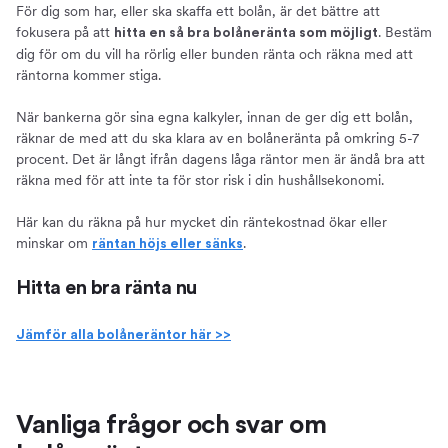
För dig som har, eller ska skaffa ett bolån, är det bättre att
fokusera på att
. Bestäm
hitta en så bra bolåneränta som möjligt
dig för om du vill ha rörlig eller bunden ränta och räkna med att
räntorna kommer stiga.
När bankerna gör sina egna kalkyler, innan de ger dig ett bolån,
räknar de med att du ska klara av en bolåneränta på omkring 5-7
procent. Det är långt ifrån dagens låga räntor men är ändå bra att
räkna med för att inte ta för stor risk i din hushållsekonomi.
Här kan du räkna på hur mycket din räntekostnad ökar eller
minskar om
.
räntan höjs eller sänks
Hitta en bra ränta nu
Jämför alla bolåneräntor här >>
Vanliga frågor och svar om