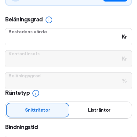
Belåningsgrad
Bostadens värde
Kr
Kontantinsats
Kr
Belåningsgrad
%
Räntetyp
Snitträntor
Listräntor
Bindningstid