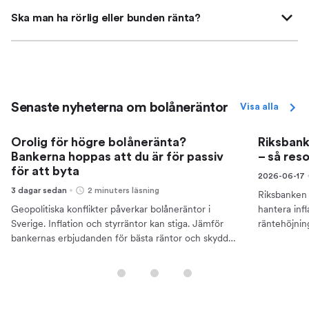
Ska man ha rörlig eller bunden ränta?
Senaste nyheterna om bolåneräntor
Visa alla
Orolig för högre bolåneränta?
Riksbank
Bankerna hoppas att du är för passiv
– så res
för att byta
2026-06-17
3 dagar sedan
2 minuters läsning
Riksbanken 
Geopolitiska konflikter påverkar bolåneräntor i
hantera inf
Sverige. Inflation och styrräntor kan stiga. Jämför
räntehöjnin
bankernas erbjudanden för bästa räntor och skydda
bolåneränto
din ekonomi.