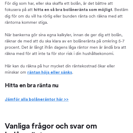
För dig som har, eller ska skaffa ett bolån, är det bättre att
fokusera på att
. Bestäm
hitta en så bra bolåneränta som möjligt
dig för om du vill ha rörlig eller bunden ränta och räkna med att
räntorna kommer stiga.
När bankerna gör sina egna kalkyler, innan de ger dig ett bolån,
räknar de med att du ska klara av en bolåneränta på omkring 5-7
procent. Det är långt ifrån dagens låga räntor men är ändå bra att
räkna med för att inte ta för stor risk i din hushållsekonomi.
Här kan du räkna på hur mycket din räntekostnad ökar eller
minskar om
.
räntan höjs eller sänks
Hitta en bra ränta nu
Jämför alla bolåneräntor här >>
Vanliga frågor och svar om