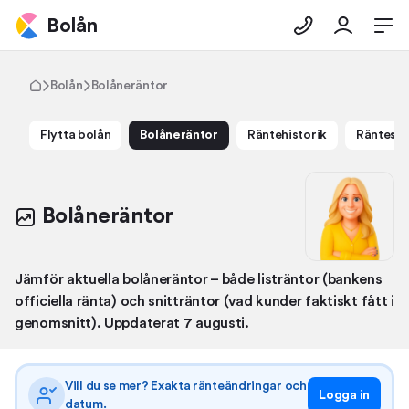
Bolån
Bolån
Bolåneräntor
Flytta bolån
Bolåneräntor
Ränte­historik
Ränte­sn
Bolåneräntor
Jämför aktuella bolåneräntor – både listräntor (bankens
officiella ränta) och snitträntor (vad kunder faktiskt fått i
genomsnitt). Uppdaterat 7 augusti.
Vill du se mer? Exakta ränteändringar och
Logga in
datum.