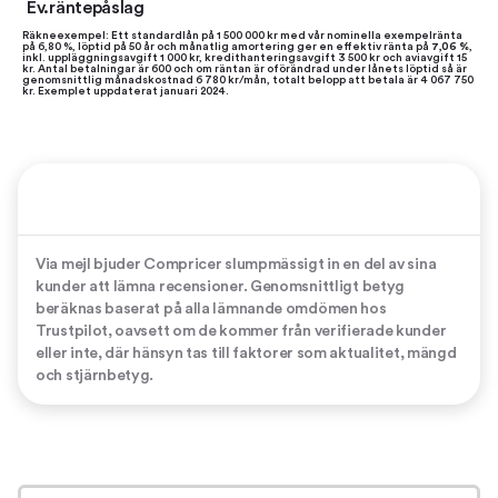
Ev.räntepåslag
Räkneexempel: Ett standardlån på 1 500 000 kr med vår nominella exempelränta
på 6,80 %, löptid på 50 år och månatlig amortering ger en effektiv ränta på
7,06 %
,
inkl. uppläggningsavgift 1 000 kr, kredithanteringsavgift 3 500 kr och aviavgift 15
kr. Antal betalningar är 600 och om räntan är oförändrad under lånets löptid så är
genomsnittlig månadskostnad 6 780 kr/mån, totalt belopp att betala är 4 067 750
kr. Exemplet uppdaterat januari 2024.
Via mejl bjuder Compricer slumpmässigt in en del av sina
kunder att lämna recensioner. Genomsnittligt betyg
beräknas baserat på alla lämnande omdömen hos
Trustpilot, oavsett om de kommer från verifierade kunder
eller inte, där hänsyn tas till faktorer som aktualitet, mängd
och stjärnbetyg.