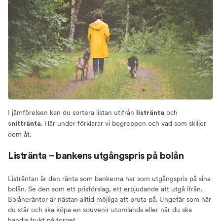
I jämförelsen kan du sortera listan utifrån
och
listränta
. Här under förklarar vi begreppen och vad som skiljer
snittränta
dem åt.
Listränta – bankens utgångspris på bolån
Listräntan är den ränta som bankerna har som utgångspris på sina
bolån. Se den som ett prisförslag, ett erbjudande att utgå ifrån.
Bolåneräntor är nästan alltid möjliga att pruta på. Ungefär som när
du står och ska köpa en souvenir utomlands eller när du ska
handla frukt på torget.