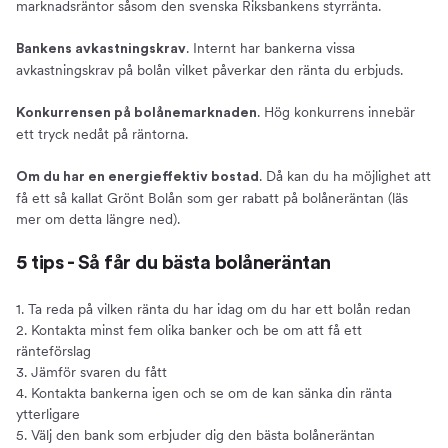
marknadsräntor såsom den svenska Riksbankens styrränta.
. Internt har bankerna vissa
Bankens avkastningskrav
avkastningskrav på bolån vilket påverkar den ränta du erbjuds.
. Hög konkurrens innebär
Konkurrensen på bolånemarknaden
ett tryck nedåt på räntorna.
. Då kan du ha möjlighet att
Om du har en energieffektiv bostad
få ett så kallat Grönt Bolån som ger rabatt på bolåneräntan (läs
mer om detta längre ned).
5 tips - Så får du bästa bolåneräntan
1. Ta reda på vilken ränta du har idag om du har ett bolån redan
2. Kontakta minst fem olika banker och be om att få ett
ränteförslag
3. Jämför svaren du fått
4. Kontakta bankerna igen och se om de kan sänka din ränta
ytterligare
5. Välj den bank som erbjuder dig den bästa bolåneräntan