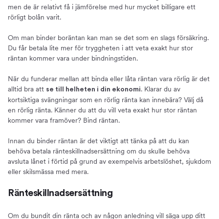
men de är relativt få i jämförelse med hur mycket billigare ett
rörligt bolån varit.
Om man binder boräntan kan man se det som en slags försäkring.
Du får betala lite mer för tryggheten i att veta exakt hur stor
räntan kommer vara under bindningstiden.
När du funderar mellan att binda eller låta räntan vara rörlig är det
alltid bra att
. Klarar du av
se till helheten i din ekonomi
kortsiktiga svängningar som en rörlig ränta kan innebära? Välj då
en rörlig ränta. Känner du att du vill veta exakt hur stor räntan
kommer vara framöver? Bind räntan.
Innan du binder räntan är det viktigt att tänka på att du kan
behöva betala ränteskillnadsersättning om du skulle behöva
avsluta lånet i förtid på grund av exempelvis arbetslöshet, sjukdom
eller skilsmässa med mera.
Ränteskillnadsersättning
Om du bundit din ränta och av någon anledning vill säga upp ditt