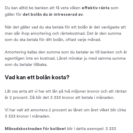
Du kan alltid be banken att få veta vilken
som
effektiv ränta
gäller för
.
det bolån du är intresserad av
När det gäller vad du ska betala för ett bolån är det vanligaste att
man slår ihop amortering och räntekostnad. Det är den summa
som du ska betala för ditt bolån, oftast varje månad.
Amortering kallas den summa som du betalar av till banken och är
egentligen inte en kostnad. Lånet minskar ju med samma summa
som du betalar tillbaka.
Vad kan ett bolån kosta?
Låt oss anta att vi har ett lån på två miljoner kronor och att räntan
är 2 procent. Då blir det 3 333 kronor att betala i månaden.
Vi har valt att amortera 2 procent av lånet om året vilket blir cirka
3 333 kronor i månaden.
blir i detta exempel: 3 333
Månadskostnaden för bolånet