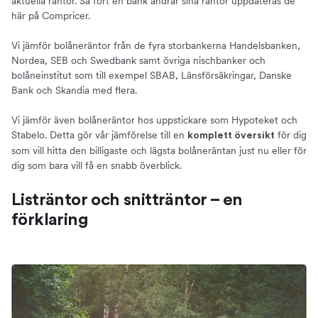
aktuella räntor. Så fort en bank ändrar sina räntor uppdateras de
här på Compricer.
Vi jämför bolåneräntor från de fyra storbankerna Handelsbanken,
Nordea, SEB och Swedbank samt övriga nischbanker och
bolåneinstitut som till exempel SBAB, Länsförsäkringar, Danske
Bank och Skandia med flera.
Vi jämför även bolåneräntor hos uppstickare som Hypoteket och
Stabelo. Detta gör vår jämförelse till en
för dig
komplett översikt
som vill hitta den billigaste och lägsta bolåneräntan just nu eller för
dig som bara vill få en snabb överblick.
Listräntor och snitträntor – en
förklaring