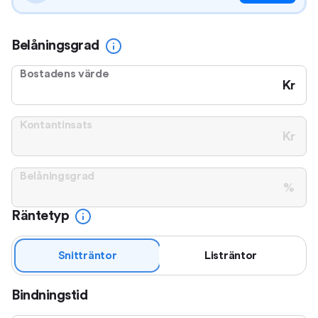
Belåningsgrad
Bostadens värde
Kr
Kontantinsats
Kr
Belåningsgrad
%
Räntetyp
Snitträntor
Listräntor
Bindningstid