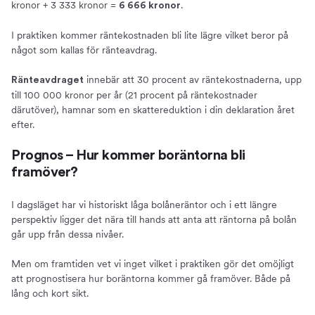
kronor + 3 333 kronor =
.
6 666 kronor
I praktiken kommer räntekostnaden bli lite lägre vilket beror på
något som kallas för ränteavdrag.
innebär att 30 procent av räntekostnaderna, upp
Ränteavdraget
till 100 000 kronor per år (21 procent på räntekostnader
därutöver), hamnar som en skattereduktion i din deklaration året
efter.
Prognos – Hur kommer boräntorna bli
framöver?
I dagsläget har vi historiskt låga bolåneräntor och i ett längre
perspektiv ligger det nära till hands att anta att räntorna på bolån
går upp från dessa nivåer.
Men om framtiden vet vi inget vilket i praktiken gör det omöjligt
att prognostisera hur boräntorna kommer gå framöver. Både på
lång och kort sikt.