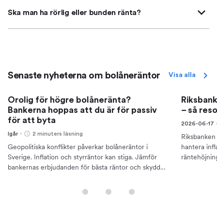
Ska man ha rörlig eller bunden ränta?
Senaste nyheterna om bolåneräntor
Visa alla
Orolig för högre bolåneränta?
Riksbank
Bankerna hoppas att du är för passiv
– så res
för att byta
2026-06-17
Igår
2 minuters läsning
Riksbanken 
Geopolitiska konflikter påverkar bolåneräntor i
hantera inf
Sverige. Inflation och styrräntor kan stiga. Jämför
räntehöjnin
bankernas erbjudanden för bästa räntor och skydda
bolåneränto
din ekonomi.