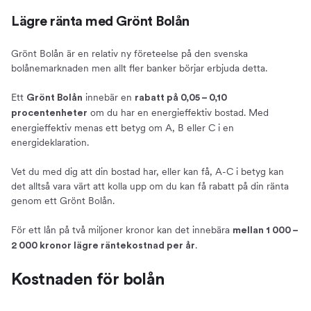
Lägre ränta med Grönt Bolån
Grönt Bolån är en relativ ny företeelse på den svenska
bolånemarknaden men allt fler banker börjar erbjuda detta.
Ett
innebär en
Grönt Bolån
rabatt på 0,05 – 0,10
om du har en energieffektiv bostad. Med
procentenheter
energieffektiv menas ett betyg om A, B eller C i en
energideklaration.
Vet du med dig att din bostad har, eller kan få, A-C i betyg kan
det alltså vara värt att kolla upp om du kan få rabatt på din ränta
genom ett Grönt Bolån.
För ett lån på två miljoner kronor kan det innebära
mellan 1 000 –
.
2 000 kronor lägre räntekostnad per år
Kostnaden för bolån