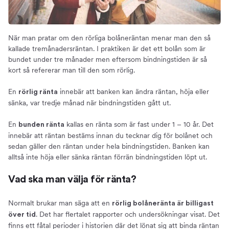
När man pratar om den rörliga bolåneräntan menar man den så
kallade tremånadersräntan. I praktiken är det ett bolån som är
bundet under tre månader men eftersom bindningstiden är så
kort så refererar man till den som rörlig.
En
innebär att banken kan ändra räntan, höja eller
rörlig ränta
sänka, var tredje månad när bindningstiden gått ut.
En
kallas en ränta som är fast under 1 – 10 år. Det
bunden ränta
innebär att räntan bestäms innan du tecknar dig för bolånet och
sedan gäller den räntan under hela bindningstiden. Banken kan
alltså inte höja eller sänka räntan förrän bindningstiden löpt ut.
Vad ska man välja för ränta?
Normalt brukar man säga att en
rörlig bolåneränta är billigast
. Det har flertalet rapporter och undersökningar visat. Det
över tid
finns ett fåtal perioder i historien där det lönat sig att binda räntan