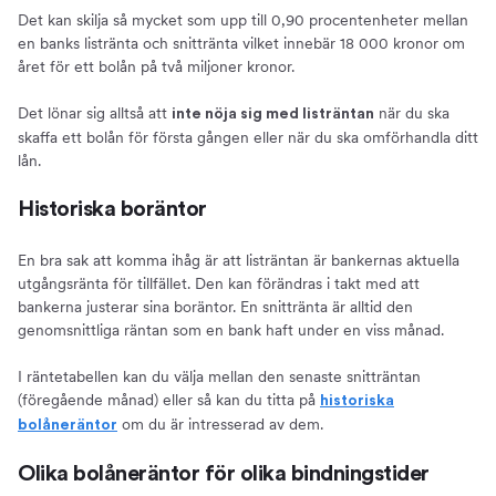
Det kan skilja så mycket som upp till 0,90 procentenheter mellan
en banks listränta och snittränta vilket innebär 18 000 kronor om
året för ett bolån på två miljoner kronor.
Det lönar sig alltså att
när du ska
inte nöja sig med listräntan
skaffa ett bolån för första gången eller när du ska omförhandla ditt
lån.
Historiska boräntor
En bra sak att komma ihåg är att listräntan är bankernas aktuella
utgångsränta för tillfället. Den kan förändras i takt med att
bankerna justerar sina boräntor. En snittränta är alltid den
genomsnittliga räntan som en bank haft under en viss månad.
I räntetabellen kan du välja mellan den senaste snitträntan
(föregående månad) eller så kan du titta på
historiska
om du är intresserad av dem.
bolåneräntor
Olika bolåneräntor för olika bindningstider