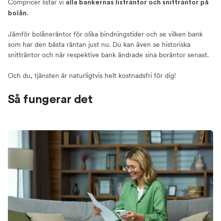
Compricer listar vi
alla bankernas listräntor och snitträntor på
Vilken ränta kan du få?
.
bolån
Detta påverkar vilken boränta du erbjuds
5 tips - Så får du bästa bolåneräntan
Jämför bolåneräntor för olika bindningstider och se vilken bank
som har den bästa räntan just nu. Du kan även se historiska
Lägre ränta med Grönt Bolån
snitträntor och när respektive bank ändrade sina boräntor senast.
Kostnaden för bolån
Effektiv ränta och månadskostnad
Och du, tjänsten är naturligtvis helt kostnadsfri för dig!
Vad kan ett bolån kosta?
Så fungerar det
Prognos – Hur kommer boräntorna bli framöver?
Hitta en bra ränta nu