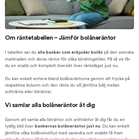
Om räntetabellen – Jämför bolåneräntor
I tabellen ser du
på den svenska
alla banker som erbjuder bolån
marknaden och deras räntor för olika bindningstider. På så vis får
du en snabb och komplett översikt över ränteläget just nu.
Du kan enkelt sortera bland bolåneräntorna genom att trycka på
respektive kolumn och den ränta du vill jämföra (välj mellan
snittränta eller listränta).
Vi samlar alla bolåneräntor åt dig
Genom att samla alla listräntor och snitträntor åt dig får du en
tydlig bild över
. Du kan enkelt
bankernas bolåneräntor just nu
jämföra olika bolåneinstitut med varandra och snabbt få fram