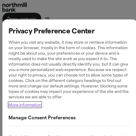
Öppna sparkonto
Privacy Preference Center
Sparkonto med
When you visit any website, it may store or retrieve information
förmånlig ränta
on your browser, mostly in the form of cookies. This information
might be about you, your preferences or your device and is
mostly used to make the site work as you expect it to. The
information does not usually directly identify you, but it can give
you a more personalized web experience. Because we respect
your right to privacy, you can choose not to allow some types of
Då har du en buffert redo för både väntade och oväntade
cookies. Click on the different category headings to find out
more and change our default settings. However, blocking some
händelser. Våra sparkonton ger dig bra sparränta och
types of cookies may impact your experience of the site and the
tydliga villkor. Helt utan överraskningar.
services we are able to offer.
More information
Tjäna ränta från första kronan
Manage Consent Preferences
Fria insättningar och uttag
Statlig insättningsgaranti