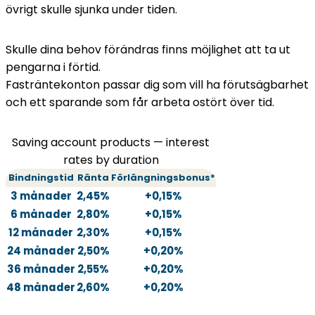
övrigt skulle sjunka under tiden.
Skulle dina behov förändras finns möjlighet att ta ut
pengarna i förtid.
Fasträntekonton passar dig som vill ha förutsägbarhet
och ett sparande som får arbeta ostört över tid.
Saving account products — interest
rates by duration
Bindningstid
Ränta
Förlängningsbonus*
3 månader
2,45%
+0,15%
6 månader
2,80%
+0,15%
12 månader
2,30%
+0,15%
24 månader
2,50%
+0,20%
36 månader
2,55%
+0,20%
48 månader
2,60%
+0,20%