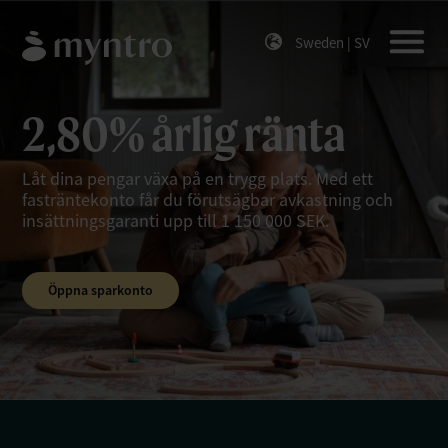
Sweden
| SV
2,80% årlig ränta
Låt dina pengar växa på en trygg plats. Med ett
fasträntekonto får du förutsägbar avkastning och
insättningsgaranti upp till 1 150 000 SEK.
Öppna sparkonto