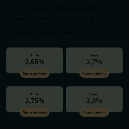
Lås in vår bästa ränta
Öppna ett fasträntekonto och lås din ränta under hela
bindningstiden. Välj mellan löptider om 3, 6, 9 och 12
månader för ett enkelt, smidigt och säkert sparande.
3 mån
6 mån
2,65%
2,7%
Öppna sparkonto
Öppna sparkonto
9 mån
12 mån
2,75%
2,8%
Öppna sparkonto
Öppna sparkonto