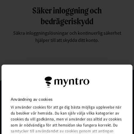
Säker inloggning och
bedrägeriskydd
Säkra inloggningslösningar och kontinuerlig säkerhet
hjälper till att skydda ditt konto.
Kontakt
Org.nr
: 559310-4697
Myntro AB
Användning av cookies
Nils Ericsonsgatan 17
Vi använder cookies för att ge dig bästa möjliga upplevelse när
Box 111 08
du besöker vår hemsida. Du kan själv välja vilka kategorier av
404 23 Göteborg
cookies du vill godkänna, men vi använder oss alltid av cookies
Myntro AB är ett
som är nödvändiga för att hemsidan ska fungera korrekt. Du
kreditmarknadsbolag med tillstånd
samtycker till användandet av cookies genom att antingen
från och under tillsyn av