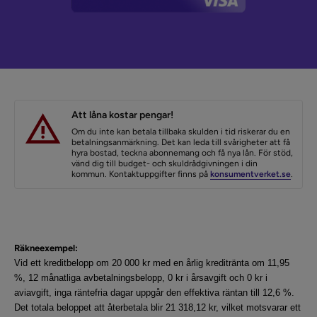
Att låna kostar pengar!
Om du inte kan betala tillbaka skulden i tid riskerar du en
betalningsanmärkning. Det kan leda till svårigheter att få
hyra bostad, teckna abonnemang och få nya lån. För stöd,
vänd dig till budget- och skuldrådgivningen i din
kommun. Kontaktuppgifter finns på
konsumentverket.se
.
Räkneexempel:
Vid ett kreditbelopp om 20 000 kr med en årlig kreditränta om 11,95
%, 12 månatliga avbetalningsbelopp, 0 kr i årsavgift och 0 kr i
aviavgift, inga räntefria dagar uppgår den effektiva räntan till 12,6 %.
Det totala beloppet att återbetala blir 21 318,12 kr, vilket motsvarar ett