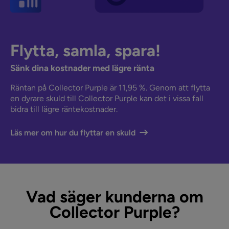
Flytta, samla, spara!
Sänk dina kostnader med lägre ränta
Räntan på Collector Purple är 11,95 %. Genom att flytta
en dyrare skuld till Collector Purple kan det i vissa fall
bidra till lägre räntekostnader.
Läs mer om hur du flyttar en skuld
Vad säger kunderna om
Collector Purple?