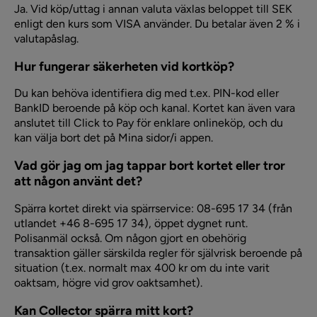
Ja. Vid köp/uttag i annan valuta växlas beloppet till SEK
enligt den kurs som VISA använder. Du betalar även 2 % i
valutapåslag.
Hur fungerar säkerheten vid kortköp?
Du kan behöva identifiera dig med t.ex. PIN-kod eller
BankID beroende på köp och kanal. Kortet kan även vara
anslutet till Click to Pay för enklare onlineköp, och du
kan välja bort det på Mina sidor/i appen.
Vad gör jag om jag tappar bort kortet eller tror
att någon använt det?
Spärra kortet direkt via spärrservice: 08-695 17 34 (från
utlandet +46 8-695 17 34), öppet dygnet runt.
Polisanmäl också. Om någon gjort en obehörig
transaktion gäller särskilda regler för självrisk beroende på
situation (t.ex. normalt max 400 kr om du inte varit
oaktsam, högre vid grov oaktsamhet).
Kan Collector spärra mitt kort?