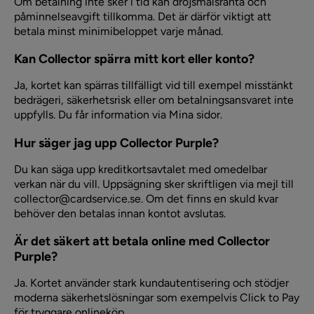
Om betalning inte sker i tid kan dröjsmålsränta och
påminnelseavgift tillkomma. Det är därför viktigt att
betala minst minimibeloppet varje månad.
Kan Collector spärra mitt kort eller konto?
Ja, kortet kan spärras tillfälligt vid till exempel misstänkt
bedrägeri, säkerhetsrisk eller om betalningsansvaret inte
uppfylls. Du får information via Mina sidor.
Hur säger jag upp Collector Purple?
Du kan säga upp kreditkortsavtalet med omedelbar
verkan när du vill. Uppsägning sker skriftligen via mejl till
collector@cardservice.se. Om det finns en skuld kvar
behöver den betalas innan kontot avslutas.
Är det säkert att betala online med Collector
Purple?
Ja. Kortet använder stark kundautentisering och stödjer
moderna säkerhetslösningar som exempelvis Click to Pay
för tryggare onlineköp.