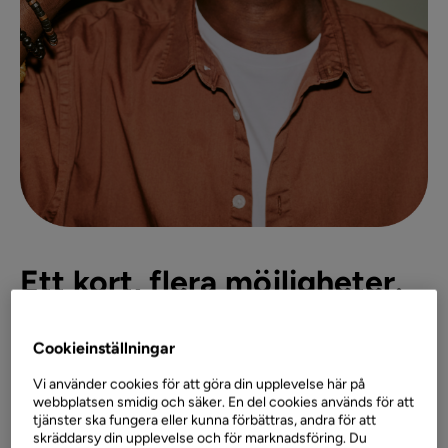
Ett kort, flera möjligheter.
Delbetalning som genomtänkt val
Cookieinställningar
Delbetala när det passar dig och behåll kontrollen. Med
Vi använder cookies för att göra din upplevelse här på
en ränta på 11,95 % är Collector Purple ett av de billigaste
webbplatsen smidig och säker. En del cookies används för att
alternativen.
tjänster ska fungera eller kunna förbättras, andra för att
skräddarsy din upplevelse och för marknadsföring. Du