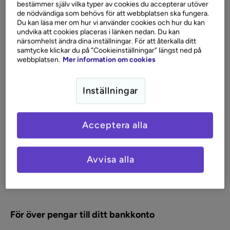
bestämmer själv vilka typer av cookies du accepterar utöver
de nödvändiga som behövs för att webbplatsen ska fungera.
Flytta skulder och sänk dina kostnader
Du kan läsa mer om hur vi använder cookies och hur du kan
undvika att cookies placeras i länken nedan. Du kan
Flytta en eller flera dyrare skulder och samla allt på
närsomhelst ändra dina inställningar. För att återkalla ditt
Collector Purple. Lägre ränta, lägre månadskostnad och
samtycke klickar du på ”Cookieinställningar” längst ned på
webbplatsen.
Mer information om cookies
mer pengar kvar till dig.
Läs mer om att flytta och samla skuld
Inställningar
Betala räkningar och skapa flexibilitet
Acceptera alla
Skjut upp betalningen och jämna ut utgifterna när det
behövs.
Avvisa alla
Läs mer om att betala räkningar
För över pengar till ditt bankkonto