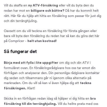
Spara pengar
Vill du skaffa en
eller vill du byta den du
ny ATV-försäkring
Så mycket kan du spara
redan har mot en
Då har du kommit helt
billigare och bättre?
Priset på ATV-försäkringar
rätt. Här får du hjälp att hitta en försäkring som passar för just dig
och din terränghjuling.
Rabatter
Billigaste och bästa ATV-försäkringen
Oavsett om du vill teckna en försäkring för första gången eller
Välja och teckna ATV-försäkring
bara vill byta den försäkring du redan har så kan du göra det här
på Compricer -
Så väljer du en bra försäkring till din terränghjuling
helt utan kostnad!
Bra tips på saker att tänka på
Så fungerar det
Självrisk
Teckna en försäkring till din ATV
om dig och din ATV i
Börja med att fylla i lite uppgifter
formuläret ovan. En försäkringsrådgivare hos oss tar emot din
Om oss
förfrågan och analyserar den. Din personliga rådgivare kontaktar
Fördelar med att jämföra ATV-försäkringar på
dig sedan och tillsammans går ni igenom olika alternativ på
Compricer
marknaden. Om du vill så kan vi även hjälpa dig att
teckna
Villkor - förköpsinformation och produktfaktablad
Klart!
försäkringen.
Anmäla skada eller annan händelse
Skicka in en förfrågan redan idag så hjälper vi dig hitta en
bra
Vill du hellre prata med oss
försäkring till din terränghjuling.