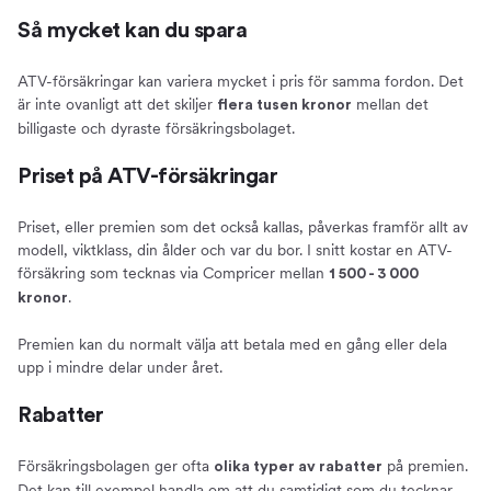
Så mycket kan du spara
ATV-försäkringar kan variera mycket i pris för samma fordon. Det
är inte ovanligt att det skiljer
mellan det
flera tusen kronor
billigaste och dyraste försäkringsbolaget.
Priset på ATV-försäkringar
Priset, eller premien som det också kallas, påverkas framför allt av
modell, viktklass, din ålder och var du bor. I snitt kostar en ATV-
försäkring som tecknas via Compricer mellan
1 500 - 3 000
.
kronor
Premien kan du normalt välja att betala med en gång eller dela
upp i mindre delar under året.
Rabatter
Försäkringsbolagen ger ofta
på premien.
olika typer av rabatter
Det kan till exempel handla om att du samtidigt som du tecknar