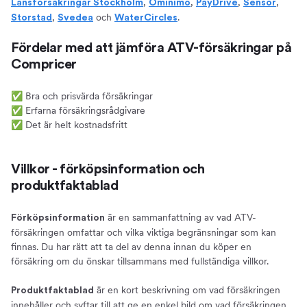
,
,
,
,
Länsförsäkringar Stockholm
Ominimo
PayDrive
Sensor
,
och
.
Storstad
Svedea
WaterCircles
Fördelar med att jämföra ATV-försäkringar på
Compricer
✅ Bra och prisvärda försäkringar
✅ Erfarna försäkringsrådgivare
✅ Det är helt kostnadsfritt
Villkor - förköpsinformation och
produktfaktablad
är en sammanfattning av vad ATV-
Förköpsinformation
försäkringen omfattar och vilka viktiga begränsningar som kan
finnas. Du har rätt att ta del av denna innan du köper en
försäkring om du önskar tillsammans med fullständiga villkor.
är en kort beskrivning om vad försäkringen
Produktfaktablad
innehåller och syftar till att ge en enkel bild om vad försäkringen