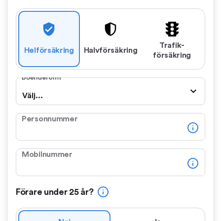
Trafik­
Hel­försäkring
Halv­försäkring
försäkring
Boendeform
Välj...
Personnummer
Mobilnummer
Förare under 25 år?