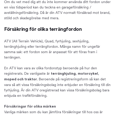
Om du vet med dig att du inte kommer använda ditt fordon under
en viss tidsperiod kan du teckna en garageförsäkring /
avställningsförsäkring. Då är din ATV normalt försäkrad mot brand,
stöld och skadegörelse med mera.
Försäkring för olika terrängfordon
ATV (All Terrain Vehicle), Quad, fyrhjuling, sexhjuling,
terränghjuling eller terrängfordon. Många namn för ungefär
samma sak: ett fordon som är anpassat för att föras fram i
terrängen.
En ATV kan vara av olika fordonstyp beroende på hur den
registrerats. De vanligaste är
,
,
terränghjuling
motorcykel
. Beroende på registreringsform så kan det
moped och traktor
vara så att vissa försäkringsbolag inte erbjuder en försäkring till din
fyrhjuling. Är din ATV oregistrerad kan vissa försäkringsbolag bara
erbjuda en trafikförsäkring.
Försäkringar för olika märken
Vanliga märken som du kan jämföra försäkringar till hos oss är