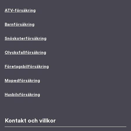
ATV-försäkring
Barnförsäkring
Snöskoterförsäkring
Olycksfallförsäkring
Företagsbilförsäkring
Mopedförsäkring
Husbilsförsäkring
Kontakt och villkor