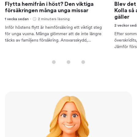
Flytta hemifrån i höst? Den viktiga
Blev det
försäkringen många unga missar
Kolla så
gäller
1 vecka sedan
2 minuters läsning
2 veckor se
Inför höstens flytt är hemförsäkring ett viktigt steg
för unga vuxna. Många glömmer att de inte längre
Efter somma
täcks av familjens försäkring. Ansvarsskydd,
överskridits
rättsskydd och reseskydd är viktiga delar. Jämför
Jämför förs
och skaffa en studentförsäkring för en trygg start.
kostnader.