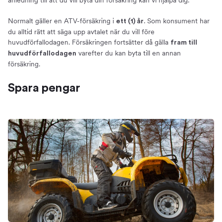
anledning till att du vill byta din försäkring kan vi hjälpa dig.
Normalt gäller en ATV-försäkring i
. Som konsument har
ett (1) år
du alltid rätt att säga upp avtalet när du vill före
huvudförfallodagen. Försäkringen fortsätter då gälla
fram till
varefter du kan byta till en annan
huvudförfallodagen
försäkring.
Spara pengar