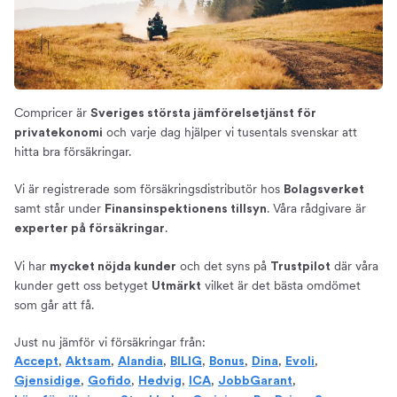
Compricer är
Sveriges största jämförelsetjänst för
och varje dag hjälper vi tusentals svenskar att
privatekonomi
hitta bra försäkringar.
Vi är registrerade som försäkringsdistributör hos
Bolagsverket
samt står under
. Våra rådgivare är
Finansinspektionens tillsyn
.
experter på försäkringar
Vi har
och det syns på
där våra
mycket nöjda kunder
Trustpilot
kunder gett oss betyget
vilket är det bästa omdömet
Utmärkt
som går att få.
Just nu jämför vi försäkringar från:
,
,
,
,
,
,
,
Accept
Aktsam
Alandia
BILIG
Bonus
Dina
Evoli
,
,
,
,
,
Gjensidige
Gofido
Hedvig
ICA
JobbGarant