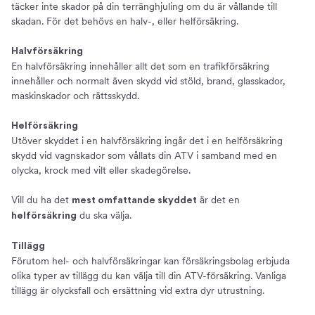
täcker inte skador på din terränghjuling om du är vållande till
skadan. För det behövs en halv-, eller helförsäkring.
Halvförsäkring
En halvförsäkring innehåller allt det som en trafikförsäkring
innehåller och normalt även skydd vid stöld, brand, glasskador,
maskinskador och rättsskydd.
Helförsäkring
Utöver skyddet i en halvförsäkring ingår det i en helförsäkring
skydd vid vagnskador som vållats din ATV i samband med en
olycka, krock med vilt eller skadegörelse.
Vill du ha det
är det en
mest omfattande skyddet
du ska välja.
helförsäkring
Tillägg
Förutom hel- och halvförsäkringar kan försäkringsbolag erbjuda
olika typer av tillägg du kan välja till din ATV-försäkring. Vanliga
tillägg är olycksfall och ersättning vid extra dyr utrustning.