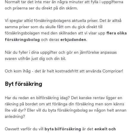
Normalt tar det inte mer än några minuter att fylla i uppgifterna
och priserna ser du direkt på din skärm.
Vi speglar alltid försäkringsbolagens aktuella priser. Det är alltså
samma priser som du skulle fått om du gick direkt till
försäkringsbolagen med den skillnaden att vi visar upp
flera olika
och deras
.
försäkringsbolag
erbjudanden
När du fyller i dina uppgifter och gör en jämförelse anpassas
svaren utifrån just dig och din bil.
Och kom ihåg - det är helt kostnadsfritt att använda Compricer!
Byt försäkring
Har du redan en bilförsäkring idag? Det kanske rentav ligger en
räkning på bordet om att förlänga din försäkring men som känns
lite väl dyr? Eller vill du byta försäkringsbolag av någon helt annan
anledning?
Oavsett varför du vill
är det
byta bilförsäkring
enkelt och