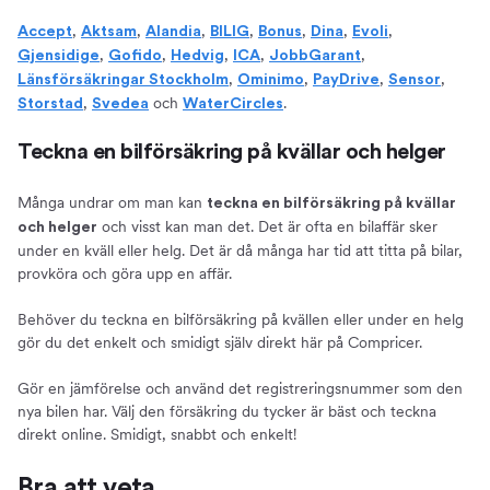
,
,
,
,
,
,
,
Accept
Aktsam
Alandia
BILIG
Bonus
Dina
Evoli
,
,
,
,
,
Gjensidige
Gofido
Hedvig
ICA
JobbGarant
,
,
,
,
Länsförsäkringar Stockholm
Ominimo
PayDrive
Sensor
,
och
.
Storstad
Svedea
WaterCircles
Teckna en bilförsäkring på kvällar och helger
Många undrar om man kan
teckna en bilförsäkring på kvällar
och visst kan man det. Det är ofta en bilaffär sker
och helger
under en kväll eller helg. Det är då många har tid att titta på bilar,
provköra och göra upp en affär.
Behöver du teckna en bilförsäkring på kvällen eller under en helg
gör du det enkelt och smidigt själv direkt här på Compricer.
Gör en jämförelse och använd det registreringsnummer som den
nya bilen har. Välj den försäkring du tycker är bäst och teckna
direkt online. Smidigt, snabbt och enkelt!
Bra att veta