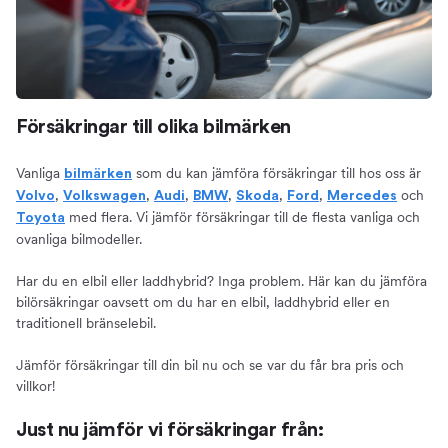
Försäkringar till olika bilmärken
Vanliga
som du kan jämföra försäkringar till hos oss är
bilmärken
,
,
,
,
,
,
och
Volvo
Volkswagen
Audi
BMW
Skoda
Ford
Mercedes
med flera. Vi jämför försäkringar till de flesta vanliga och
Toyota
ovanliga bilmodeller.
Har du en elbil eller laddhybrid? Inga problem. Här kan du jämföra
bilörsäkringar oavsett om du har en elbil, laddhybrid eller en
traditionell bränselebil.
Jämför försäkringar till din bil nu och se var du får bra pris och
villkor!
Just nu jämför vi försäkringar från: