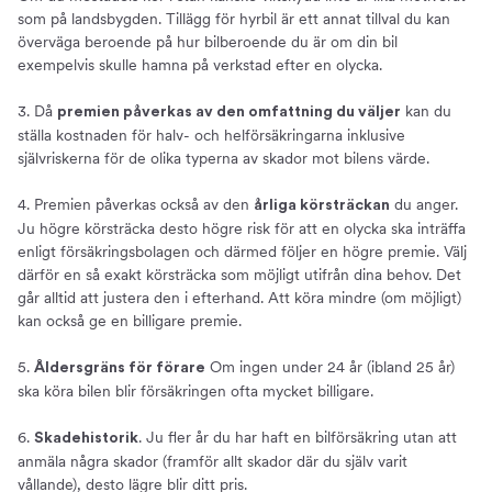
som på landsbygden. Tillägg för hyrbil är ett annat tillval du kan
överväga beroende på hur bilberoende du är om din bil
exempelvis skulle hamna på verkstad efter en olycka.
3. Då
kan du
premien påverkas av den omfattning du väljer
ställa kostnaden för halv- och helförsäkringarna inklusive
självriskerna för de olika typerna av skador mot bilens värde.
4. Premien påverkas också av den
du anger.
årliga körsträckan
Ju högre körsträcka desto högre risk för att en olycka ska inträffa
enligt försäkringsbolagen och därmed följer en högre premie. Välj
därför en så exakt körsträcka som möjligt utifrån dina behov. Det
går alltid att justera den i efterhand. Att köra mindre (om möjligt)
kan också ge en billigare premie.
5.
Om ingen under 24 år (ibland 25 år)
Åldersgräns för förare
ska köra bilen blir försäkringen ofta mycket billigare.
6.
. Ju fler år du har haft en bilförsäkring utan att
Skadehistorik
anmäla några skador (framför allt skador där du själv varit
vållande), desto lägre blir ditt pris.