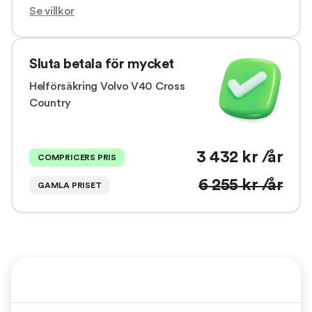
Se villkor
Sluta betala för mycket
Helförsäkring
Volvo V40 Cross
Country
3 432
kr /år
COMPRICERS PRIS
6 255
kr /år
GAMLA PRISET