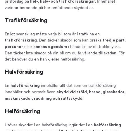
prisförslag på
. Innehållet
hel-, halv- och trafikförsäkringar
varierar beroende på hur omfattande skyddet är.
Trafikförsäkring
Enligt svensk lag måste varje bil som är i trafik ha en
. Den täcker skador som kan orsaka
,
trafikförsäkring
tredje part
eller
i händelse av en trafikolycka.
personer
annans egendom
Den täcker inte skador på din bil om du är vållande till skadan. För
det behöver du en halv-, eller helförsäkring.
Halvförsäkring
En
innehåller allt det som en trafikförsäkring
halvförsäkring
innehåller och normalt även
skydd vid stöld, brand, glasskador,
.
maskinskador, räddning och rättsskydd
Helförsäkring
Utöver skyddet i en halvförsäkring ingår det i en
helförsäkring