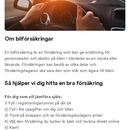
Spara pengar
Så mycket kan du spara
Priset på bilförsäkringar
Rabatter
Om bilförsäkringar
Om att samla försäkringar
Vad påverkar priset?
En bilförsäkring är en försäkring som kan ge ersättning för
Så får du en billig bilförsäkring
personskador och skador på bilen i händelse av en olycka eller
Så får du en lägre premie
liknande. Försäkringen kan bestå av olika delar och
försäkringstagaren ska vara den som står som ägare till bilen.
Vad ingår i en bilförsäkring?
Innehållet i olika försäkringar
Så hjälper vi dig hitta en bra försäkring
Trafikförsäkring
Halvförsäkring
För dig som vill jämföra själv:
1) Fyll i registreringsnumret på din bil
Helförsäkring
2) Fyll i lite uppgifter om dig och bilen
Tillägg
3) Tryck på knappen och se försäkringsbolagens priser
Självrisk
4) Välj den försäkring du tycker är bäst och teckna direkt online
5) Klart!
Välja bilförsäkring