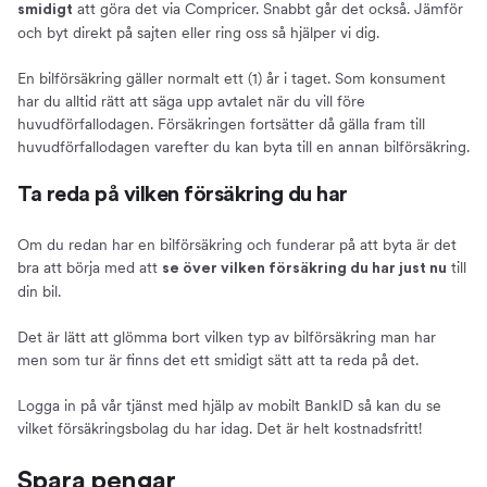
att göra det via Compricer. Snabbt går det också. Jämför
smidigt
och byt direkt på sajten eller ring oss så hjälper vi dig.
En bilförsäkring gäller normalt ett (1) år i taget. Som konsument
har du alltid rätt att säga upp avtalet när du vill före
huvudförfallodagen. Försäkringen fortsätter då gälla fram till
huvudförfallodagen varefter du kan byta till en annan bilförsäkring.
Ta reda på vilken försäkring du har
Om du redan har en bilförsäkring och funderar på att byta är det
bra att börja med att
till
se över vilken försäkring du har just nu
din bil.
Det är lätt att glömma bort vilken typ av bilförsäkring man har
men som tur är finns det ett smidigt sätt att ta reda på det.
Logga in på vår tjänst med hjälp av mobilt BankID så kan du se
vilket försäkringsbolag du har idag. Det är helt kostnadsfritt!
Spara pengar