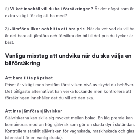
2)
Är det något som är
Vilket innehåll vill du ha i försäkringen?
extra viktigt för dig att ha med?
3)
. När du vet vad du vill ha
Jämför villkor och hitta ett bra pris
är det bara att jämföra och försäkra din bil till det pris du tycker är
bäst.
Vanliga misstag att undvika när du ska välja en
bilförsäkring
Att bara titta på priset
Priset är viktigt men bestäm först vilken nivå av skydd du behöver.
Det billigaste alternativet kan verka lockande men kontrollera att
försäkringen innehåller det du vill att den ska.
Att inte jämföra självrisker
Självriskerna kan skilja sig mycket mellan bolag. En låg premie kan
kombineras med en hög självrisk som gör en skada dyr i slutändan.
Kontrollera särskilt självrisken för vagnskada, maskinskada och glas
(stenskott är en vanlig skada).