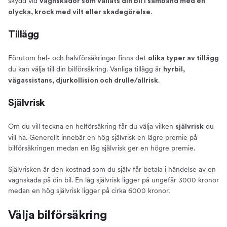
skydd vid
vagnskador som vållats din bil i samband med en
.
olycka, krock med vilt eller skadegörelse
Tillägg
Förutom hel- och halvförsäkringar finns det
olika typer av tillägg
du kan välja till din bilförsäkring. Vanliga tillägg är
hyrbil,
.
vägassistans, djurkollision och drulle/allrisk
Självrisk
Om du vill teckna en helförsäkring får du välja vilken
du
självrisk
vill ha. Generellt innebär en hög självrisk en lägre premie på
bilförsäkringen medan en låg självrisk ger en högre premie.
Självrisken är den kostnad som du själv får betala i händelse av en
vagnskada på din bil. En låg självrisk ligger på ungefär 3000 kronor
medan en hög självrisk ligger på cirka 6000 kronor.
Välja bilförsäkring