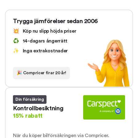
Trygga jämförelser sedan 2006
💥
Köp nu slipp höjda priser
♻️
14-dagars ångerrätt
✨
Inga extrakostnader
🎉
Compricer firar 20 år!
Din försäkring
Kontrollbesiktning
15% rabatt
När du köper bilförsäkringen via Compricer.