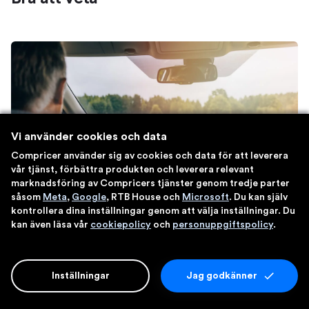
Vi använder cookies och data
Compricer använder sig av cookies och data för att leverera
vår tjänst, förbättra produkten och leverera relevant
marknadsföring av Compricers tjänster genom tredje parter
såsom
Meta
,
Google
, RTB House och
Microsoft
. Du kan själv
kontrollera dina inställningar genom att välja inställningar. Du
kan även läsa vår
cookiepolicy
och
personuppgiftspolicy
.
Villkor – förköpsinformation och
produktfaktablad
Inställningar
Jag godkänner
är en sammanfattning av vad
Förköpsinformation