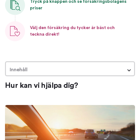
Tryck på knappen och se försäkringsbolagens
priser
Välj den försäkring du tycker är bäst och
teckna direkt!
Innehåll
Hur kan vi hjälpa dig?
Hur kan vi hjälpa dig?
Om bilförsäkringar
Så hjälper vi dig hitta en bra försäkring
Jämför och byt bilförsäkring
Jämför bilförsäkringar
Byt försäkring
Ta reda på vilken försäkring du har