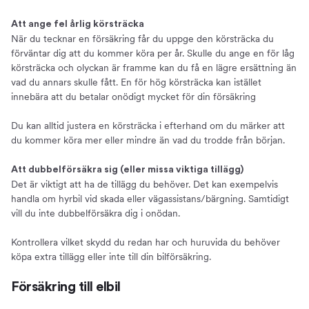
Att ange fel årlig körsträcka
När du tecknar en försäkring får du uppge den körsträcka du
förväntar dig att du kommer köra per år. Skulle du ange en för låg
körsträcka och olyckan är framme kan du få en lägre ersättning än
vad du annars skulle fått. En för hög körsträcka kan istället
innebära att du betalar onödigt mycket för din försäkring
Du kan alltid justera en körsträcka i efterhand om du märker att
du kommer köra mer eller mindre än vad du trodde från början.
Att dubbelförsäkra sig (eller missa viktiga tillägg)
Det är viktigt att ha de tillägg du behöver. Det kan exempelvis
handla om hyrbil vid skada eller vägassistans/bärgning. Samtidigt
vill du inte dubbelförsäkra dig i onödan.
Kontrollera vilket skydd du redan har och huruvida du behöver
köpa extra tillägg eller inte till din bilförsäkring.
Försäkring till elbil