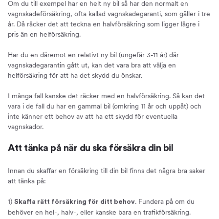
Om du till exempel har en helt ny bil så har den normalt en
vagnskadeförsäkring, ofta kallad vagnskadegaranti, som gäller i tre
år. Då räcker det att teckna en halvförsäkring som ligger lägre i
pris än en helförsäkring.
Har du en däremot en relativt ny bil (ungefär 3-11 år) där
vagnskadegarantin gått ut, kan det vara bra att välja en
helförsäkring för att ha det skydd du önskar.
I många fall kanske det räcker med en halvförsäkring. Så kan det
vara i de fall du har en gammal bil (omkring 11 år och uppåt) och
inte känner ett behov av att ha ett skydd för eventuella
vagnskador.
Att tänka på när du ska försäkra din bil
Innan du skaffar en försäkring till din bil finns det några bra saker
att tänka på:
1)
. Fundera på om du
Skaffa rätt försäkring för ditt behov
behöver en hel-, halv-, eller kanske bara en trafikförsäkring.