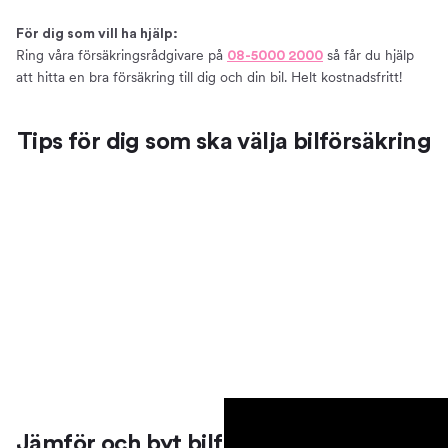
Så väljer du en bra bilförsäkring
För dig som vill ha hjälp:
Att tänka på när du ska försäkra din bil
Ring våra försäkringsrådgivare på
så får du hjälp
08-5000 2000
Vanliga misstag att undvika när du ska välja en
att hitta en bra försäkring till dig och din bil. Helt kostnadsfritt!
bilförsäkring
Försäkring till elbil
Tips för dig som ska välja bilförsäkring
Bilmärken och försäkringsbolag
Försäkringar till olika bilmärken
Just nu jämför vi försäkringar från:
Teckna en bilförsäkring på kvällar och helger
Bra att veta
Villkor – förköpsinformation och produktfaktablad
Anmäla skada
Grönt kort
Vårt erbjudande
Teckna bilförsäkring
Prata bilförsäkring med oss
Jämför och byt bilförsäkring