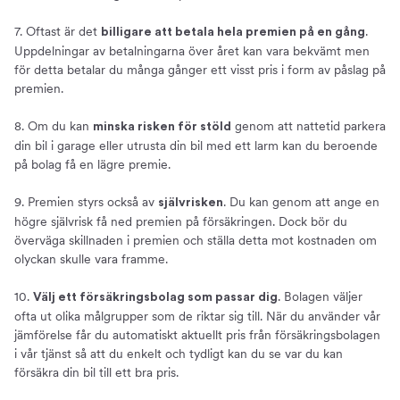
7. Oftast är det
.
billigare att betala hela premien på en gång
Uppdelningar av betalningarna över året kan vara bekvämt men
för detta betalar du många gånger ett visst pris i form av påslag på
premien.
8. Om du kan
genom att nattetid parkera
minska risken för stöld
din bil i garage eller utrusta din bil med ett larm kan du beroende
på bolag få en lägre premie.
9. Premien styrs också av
. Du kan genom att ange en
självrisken
högre självrisk få ned premien på försäkringen. Dock bör du
överväga skillnaden i premien och ställa detta mot kostnaden om
olyckan skulle vara framme.
10.
. Bolagen väljer
Välj ett försäkringsbolag som passar dig
ofta ut olika målgrupper som de riktar sig till. När du använder vår
jämförelse får du automatiskt aktuellt pris från försäkringsbolagen
i vår tjänst så att du enkelt och tydligt kan du se var du kan
försäkra din bil till ett bra pris.