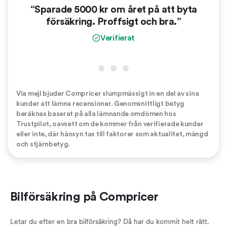
“Sparade 5000 kr om året på att byta
“
försäkring. Proffsigt och bra.”
vinn
er
Verifierat
Via mejl bjuder Compricer slumpmässigt in en del av sina
kunder att lämna recensioner. Genomsnittligt betyg
beräknas baserat på alla lämnande omdömen hos
Trustpilot, oavsett om de kommer från verifierade kunder
eller inte, där hänsyn tas till faktorer som aktualitet, mängd
och stjärnbetyg.
Bilförsäkring på Compricer
Letar du efter en bra bilförsäkring? Då har du kommit helt rätt.