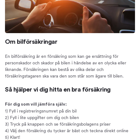
Spara pengar
Så mycket kan du spara
Priset på bilförsäkringar
Rabatter
Om bilförsäkringar
Om att samla försäkringar
Vad påverkar priset?
En bilförsäkring är en försäkring som kan ge ersättning för
Så får du en billig bilförsäkring
personskador och skador på bilen i händelse av en olycka eller
Så får du en lägre premie
liknande. Försäkringen kan bestå av olika delar och
försäkringstagaren ska vara den som står som ägare till bilen.
Vad ingår i en bilförsäkring?
Innehållet i olika försäkringar
Så hjälper vi dig hitta en bra försäkring
Trafikförsäkring
Halvförsäkring
För dig som vill jämföra själv:
1) Fyll i registreringsnumret på din bil
Helförsäkring
2) Fyll i lite uppgifter om dig och bilen
Tillägg
3) Tryck på knappen och se försäkringsbolagens priser
Självrisk
4) Välj den försäkring du tycker är bäst och teckna direkt online
5) Klart!
Välja bilförsäkring