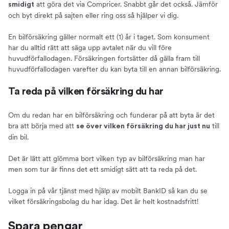
att göra det via Compricer. Snabbt går det också. Jämför
smidigt
och byt direkt på sajten eller ring oss så hjälper vi dig.
En bilförsäkring gäller normalt ett (1) år i taget. Som konsument
har du alltid rätt att säga upp avtalet när du vill före
huvudförfallodagen. Försäkringen fortsätter då gälla fram till
huvudförfallodagen varefter du kan byta till en annan bilförsäkring.
Ta reda på vilken försäkring du har
Om du redan har en bilförsäkring och funderar på att byta är det
bra att börja med att
till
se över vilken försäkring du har just nu
din bil.
Det är lätt att glömma bort vilken typ av bilförsäkring man har
men som tur är finns det ett smidigt sätt att ta reda på det.
Logga in på vår tjänst med hjälp av mobilt BankID så kan du se
vilket försäkringsbolag du har idag. Det är helt kostnadsfritt!
Spara pengar