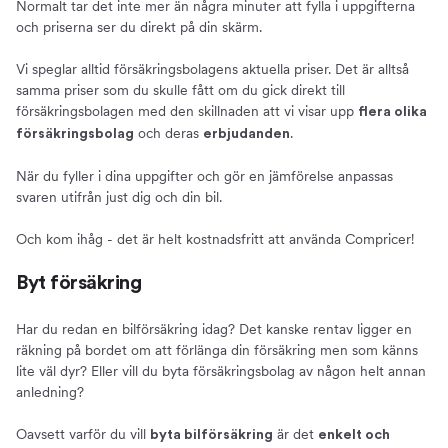
Normalt tar det inte mer än några minuter att fylla i uppgifterna
och priserna ser du direkt på din skärm.
Vi speglar alltid försäkringsbolagens aktuella priser. Det är alltså
samma priser som du skulle fått om du gick direkt till
försäkringsbolagen med den skillnaden att vi visar upp
flera olika
och deras
.
försäkringsbolag
erbjudanden
När du fyller i dina uppgifter och gör en jämförelse anpassas
svaren utifrån just dig och din bil.
Och kom ihåg - det är helt kostnadsfritt att använda Compricer!
Byt försäkring
Har du redan en bilförsäkring idag? Det kanske rentav ligger en
räkning på bordet om att förlänga din försäkring men som känns
lite väl dyr? Eller vill du byta försäkringsbolag av någon helt annan
anledning?
Oavsett varför du vill
är det
byta bilförsäkring
enkelt och