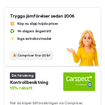
Trygga jämförelser sedan 2006
💥
Köp nu slipp höjda priser
♻️
14-dagars ångerrätt
✨
Inga extrakostnader
🎉
Compricer firar 20 år!
Din försäkring
Kontrollbesiktning
15% rabatt
När du köper bilförsäkringen via Compricer.