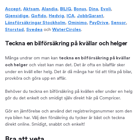
,
,
,
,
,
,
,
Accept
Aktsam
Alandia
BILIG
Bonus
Dina
Evoli
,
,
,
,
,
Gjensidige
Gofido
Hedvig
ICA
JobbGarant
,
,
,
,
Länsförsäkringar Stockholm
Ominimo
PayDrive
Sensor
,
och
.
Storstad
Svedea
WaterCircles
Teckna en bilförsäkring på kvällar och helger
Många undrar om man kan
teckna en bilförsäkring på kvällar
och visst kan man det. Det är ofta en bilaffär sker
och helger
under en kväll eller helg. Det är då många har tid att titta på bilar,
provköra och göra upp en affär.
Behöver du teckna en bilförsäkring på kvällen eller under en helg
gör du det enkelt och smidigt själv direkt här på Compricer.
Gör en jämförelse och använd det registreringsnummer som den
nya bilen har. Välj den försäkring du tycker är bäst och teckna
direkt online. Smidigt, snabbt och enkelt!
Bra att veta