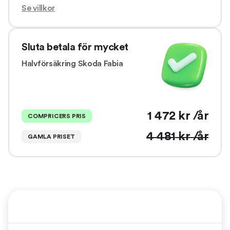
Se villkor
Sluta betala för mycket
Halvförsäkring
Skoda Fabia
1 472
kr /år
COMPRICERS PRIS
4 481
kr /år
GAMLA PRISET