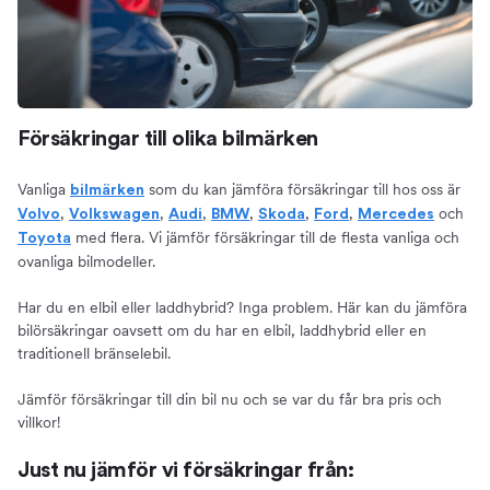
Försäkringar till olika bilmärken
Vanliga
som du kan jämföra försäkringar till hos oss är
bilmärken
,
,
,
,
,
,
och
Volvo
Volkswagen
Audi
BMW
Skoda
Ford
Mercedes
med flera. Vi jämför försäkringar till de flesta vanliga och
Toyota
ovanliga bilmodeller.
Har du en elbil eller laddhybrid? Inga problem. Här kan du jämföra
bilörsäkringar oavsett om du har en elbil, laddhybrid eller en
traditionell bränselebil.
Jämför försäkringar till din bil nu och se var du får bra pris och
villkor!
Just nu jämför vi försäkringar från: