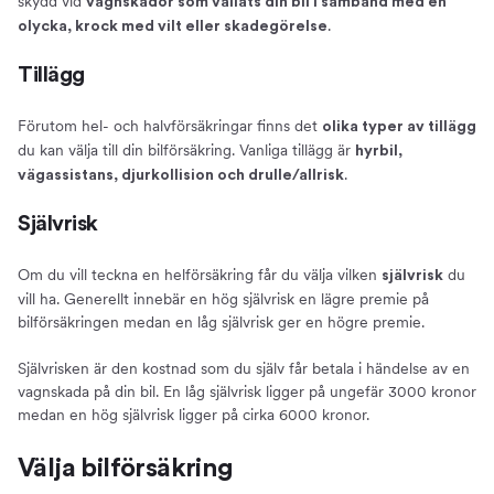
skydd vid
vagnskador som vållats din bil i samband med en
.
olycka, krock med vilt eller skadegörelse
Tillägg
Förutom hel- och halvförsäkringar finns det
olika typer av tillägg
du kan välja till din bilförsäkring. Vanliga tillägg är
hyrbil,
.
vägassistans, djurkollision och drulle/allrisk
Självrisk
Om du vill teckna en helförsäkring får du välja vilken
du
självrisk
vill ha. Generellt innebär en hög självrisk en lägre premie på
bilförsäkringen medan en låg självrisk ger en högre premie.
Självrisken är den kostnad som du själv får betala i händelse av en
vagnskada på din bil. En låg självrisk ligger på ungefär 3000 kronor
medan en hög självrisk ligger på cirka 6000 kronor.
Välja bilförsäkring