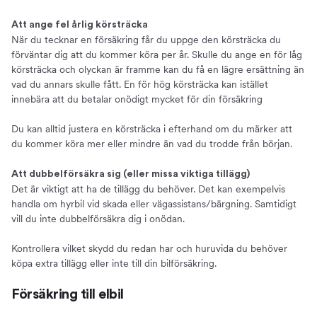
Att ange fel årlig körsträcka
När du tecknar en försäkring får du uppge den körsträcka du
förväntar dig att du kommer köra per år. Skulle du ange en för låg
körsträcka och olyckan är framme kan du få en lägre ersättning än
vad du annars skulle fått. En för hög körsträcka kan istället
innebära att du betalar onödigt mycket för din försäkring
Du kan alltid justera en körsträcka i efterhand om du märker att
du kommer köra mer eller mindre än vad du trodde från början.
Att dubbelförsäkra sig (eller missa viktiga tillägg)
Det är viktigt att ha de tillägg du behöver. Det kan exempelvis
handla om hyrbil vid skada eller vägassistans/bärgning. Samtidigt
vill du inte dubbelförsäkra dig i onödan.
Kontrollera vilket skydd du redan har och huruvida du behöver
köpa extra tillägg eller inte till din bilförsäkring.
Försäkring till elbil