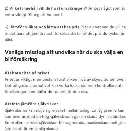
2)
Är det något som är
Vilket innehåll vill du ha i försäkringen?
extra viktigt för dig att ha med?
3)
. När du vet vad du vill ha
Jämför villkor och hitta ett bra pris
är det bara att jämföra och försäkra din bil till det pris du tycker är
bäst.
Vanliga misstag att undvika när du ska välja en
bilförsäkring
Att bara titta på priset
Priset är viktigt men bestäm först vilken nivå av skydd du behöver.
Det billigaste alternativet kan verka lockande men kontrollera att
försäkringen innehåller det du vill att den ska.
Att inte jämföra självrisker
Självriskerna kan skilja sig mycket mellan bolag. En låg premie kan
kombineras med en hög självrisk som gör en skada dyr i slutändan.
Kontrollera särskilt självrisken för vagnskada, maskinskada och glas
(stenskott är en vanlig skada).