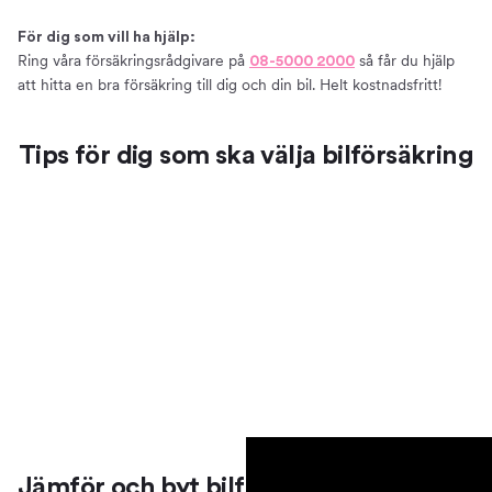
Så väljer du en bra bilförsäkring
För dig som vill ha hjälp:
Att tänka på när du ska försäkra din bil
Ring våra försäkringsrådgivare på
så får du hjälp
08-5000 2000
Vanliga misstag att undvika när du ska välja en
att hitta en bra försäkring till dig och din bil. Helt kostnadsfritt!
bilförsäkring
Försäkring till elbil
Tips för dig som ska välja bilförsäkring
Bilmärken och försäkringsbolag
Försäkringar till olika bilmärken
Just nu jämför vi försäkringar från:
Teckna en bilförsäkring på kvällar och helger
Bra att veta
Villkor – förköpsinformation och produktfaktablad
Anmäla skada
Grönt kort
Vårt erbjudande
Teckna bilförsäkring
Prata bilförsäkring med oss
Jämför och byt bilförsäkring