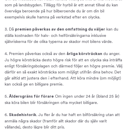
som på landsbygden. Tillägg för hyrbil är ett annat tillval du kan
överväga beroende på hur bilberoende du är om din bil
exempelvis skulle hamna på verkstad efter en olycka.
3. Då
kan du
premien påverkas av den omfattning du väljer
ställa kostnaden för halv- och helförsäkringarna inklusive
självriskerna för de olika typerna av skador mot bilens värde.
4. Premien påverkas också av den
du anger.
årliga körsträckan
Ju högre körsträcka desto högre risk för att en olycka ska inträffa
enligt försäkringsbolagen och därmed följer en högre premie. Välj
därför en så exakt körsträcka som möjligt utifrån dina behov. Det
går alltid att justera den i efterhand. Att köra mindre (om möjligt)
kan också ge en billigare premie.
5.
Om ingen under 24 år (ibland 25 år)
Åldersgräns för förare
ska köra bilen blir försäkringen ofta mycket billigare.
6.
. Ju fler år du har haft en bilförsäkring utan att
Skadehistorik
anmäla några skador (framför allt skador där du själv varit
vållande), desto lägre blir ditt pris.