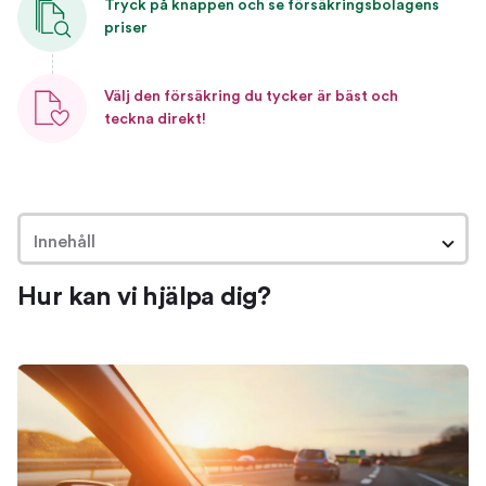
Tryck på knappen och se försäkringsbolagens
priser
Välj den försäkring du tycker är bäst och
teckna direkt!
Innehåll
Hur kan vi hjälpa dig?
Hur kan vi hjälpa dig?
Om bilförsäkringar
Så hjälper vi dig hitta en bra försäkring
Jämför och byt bilförsäkring
Jämför bilförsäkringar
Byt försäkring
Ta reda på vilken försäkring du har