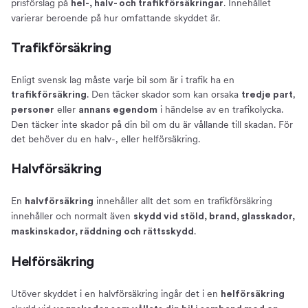
prisförslag på
. Innehållet
hel-, halv- och trafikförsäkringar
varierar beroende på hur omfattande skyddet är.
Trafikförsäkring
Enligt svensk lag måste varje bil som är i trafik ha en
. Den täcker skador som kan orsaka
,
trafikförsäkring
tredje part
eller
i händelse av en trafikolycka.
personer
annans egendom
Den täcker inte skador på din bil om du är vållande till skadan. För
det behöver du en halv-, eller helförsäkring.
Halvförsäkring
En
innehåller allt det som en trafikförsäkring
halvförsäkring
innehåller och normalt även
skydd vid stöld, brand, glasskador,
.
maskinskador, räddning och rättsskydd
Helförsäkring
Utöver skyddet i en halvförsäkring ingår det i en
helförsäkring