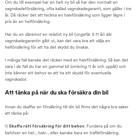
Om du till exempel har en helt ny bil så har den normalt en
vagnskadeförsäkring, ofta kallad vagnskadegaranti, som gäller i tre
år. Då räcker det att teckna en halvförsäkring som ligger lägre i
pris än en helförsäkring.
Har du en däremot en relativt ny bil (ungefär 3-11 år) där
vagnskadegarantin gått ut, kan det vara bra att välja en
helförsäkring för att ha det skydd du önskar.
I många fall kanske det räcker med en halvförsäkring. Så kan det
vara i de fall du har en gammal bil (omkring 11 år och uppåt) och
inte känner ett behov av att ha ett skydd för eventuella
vagnskador.
Att tänka på när du ska försäkra din bil
Innan du skaffar en försäkring till din bil finns det några bra saker
att tänka på:
1)
. Fundera på om du
Skaffa rätt försäkring för ditt behov
behöver en hel-, halv-, eller kanske bara en trafikförsäkring.