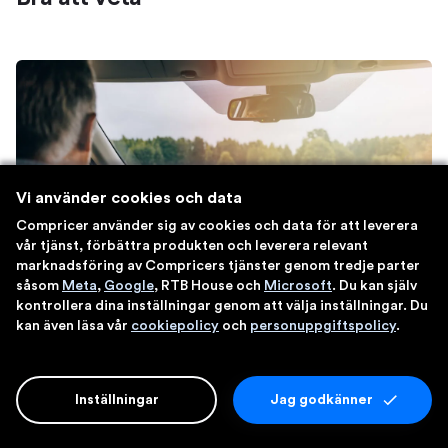
Vi använder cookies och data
Compricer använder sig av cookies och data för att leverera
vår tjänst, förbättra produkten och leverera relevant
marknadsföring av Compricers tjänster genom tredje parter
såsom
Meta
,
Google
, RTB House och
Microsoft
. Du kan själv
kontrollera dina inställningar genom att välja inställningar. Du
kan även läsa vår
cookiepolicy
och
personuppgiftspolicy
.
Villkor – förköpsinformation och
produktfaktablad
Inställningar
Jag godkänner
är en sammanfattning av vad
Förköpsinformation