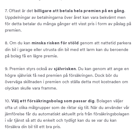
7. Oftast är det
.
billigare att betala hela premien på en gång
Uppdelningar av betalningarna över året kan vara bekvämt men
för detta betalar du många gånger ett visst pris i form av påslag på
premien.
8. Om du kan
genom att nattetid parkera
minska risken för stöld
din bil i garage eller utrusta din bil med ett larm kan du beroende
på bolag få en lägre premie.
9. Premien styrs också av
. Du kan genom att ange en
självrisken
högre självrisk få ned premien på försäkringen. Dock bör du
överväga skillnaden i premien och ställa detta mot kostnaden om
olyckan skulle vara framme.
10.
. Bolagen väljer
Välj ett försäkringsbolag som passar dig
ofta ut olika målgrupper som de riktar sig till. När du använder vår
jämförelse får du automatiskt aktuellt pris från försäkringsbolagen
i vår tjänst så att du enkelt och tydligt kan du se var du kan
försäkra din bil till ett bra pris.