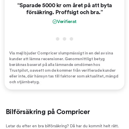
“Sparade 5000 kr om året på att byta
“
försäkring. Proffsigt och bra.”
vinn
er
Verifierat
Via mejl bjuder Compricer slumpmässigt in en del av sina
kunder att lämna recensioner. Genomsnittligt betyg
beräknas baserat på alla lämnande omdömen hos
Trustpilot, oavsett om de kommer från verifierade kunder
eller inte, där hänsyn tas till faktorer som aktualitet, mängd
och stjärnbetyg.
Bilförsäkring på Compricer
Letar du efter en bra bilförsäkring? Då har du kommit helt rätt.