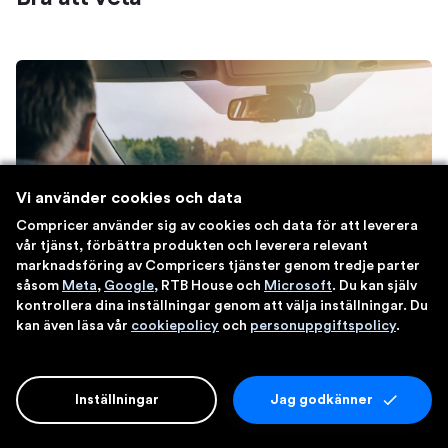
Vi använder cookies och data
Compricer använder sig av cookies och data för att leverera
vår tjänst, förbättra produkten och leverera relevant
marknadsföring av Compricers tjänster genom tredje parter
såsom
Meta
,
Google
, RTB House och
Microsoft
. Du kan själv
kontrollera dina inställningar genom att välja inställningar. Du
kan även läsa vår
cookiepolicy
och
personuppgiftspolicy
.
Villkor – förköpsinformation och
produktfaktablad
Inställningar
Jag godkänner
är en sammanfattning av vad
Förköpsinformation