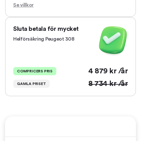
Se villkor
Sluta betala för mycket
Helförsäkring
Peugeot 308
4 879
kr /år
COMPRICERS PRIS
8 734
kr /år
GAMLA PRISET