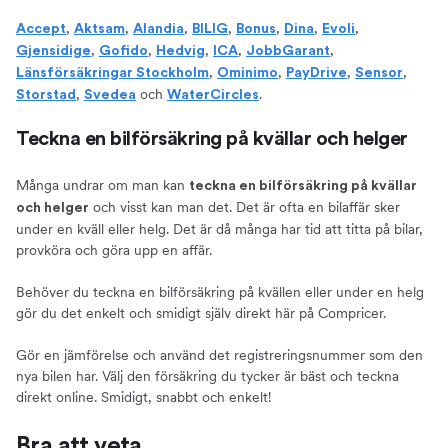
,
,
,
,
,
,
,
Accept
Aktsam
Alandia
BILIG
Bonus
Dina
Evoli
,
,
,
,
,
Gjensidige
Gofido
Hedvig
ICA
JobbGarant
,
,
,
,
Länsförsäkringar Stockholm
Ominimo
PayDrive
Sensor
,
och
.
Storstad
Svedea
WaterCircles
Teckna en bilförsäkring på kvällar och helger
Många undrar om man kan
teckna en bilförsäkring på kvällar
och visst kan man det. Det är ofta en bilaffär sker
och helger
under en kväll eller helg. Det är då många har tid att titta på bilar,
provköra och göra upp en affär.
Behöver du teckna en bilförsäkring på kvällen eller under en helg
gör du det enkelt och smidigt själv direkt här på Compricer.
Gör en jämförelse och använd det registreringsnummer som den
nya bilen har. Välj den försäkring du tycker är bäst och teckna
direkt online. Smidigt, snabbt och enkelt!
Bra att veta