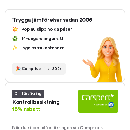
Trygga jämförelser sedan 2006
💥
Köp nu slipp höjda priser
♻️
14-dagars ångerrätt
✨
Inga extrakostnader
🎉
Compricer firar 20 år!
Din försäkring
Kontrollbesiktning
15% rabatt
När du köper bilförsäkringen via Compricer.