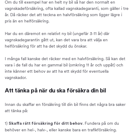
Om du till exempel har en helt ny bil så har den normalt en
vagnskadeförsäkring, ofta kallad vagnskadegaranti, som gäller i tre
år. Då räcker det att teckna en halvförsäkring som ligger lägre i
pris än en helförsäkring.
Har du en däremot en relativt ny bil (ungefär 3-11 år) där
vagnskadegarantin gått ut, kan det vara bra att välja en
helförsäkring för att ha det skydd du önskar.
I många fall kanske det räcker med en halvförsäkring. Så kan det
vara i de fall du har en gammal bil (omkring 11 år och uppåt) och
inte känner ett behov av att ha ett skydd för eventuella
vagnskador.
Att tänka på när du ska försäkra din bil
Innan du skaffar en försäkring till din bil finns det några bra saker
att tänka på:
1)
. Fundera på om du
Skaffa rätt försäkring för ditt behov
behöver en hel-, halv-, eller kanske bara en trafikförsäkring.