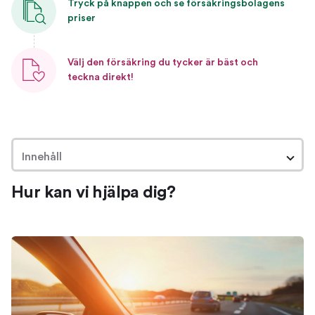
Tryck på knappen och se försäkringsbolagens
priser
Välj den försäkring du tycker är bäst och
teckna direkt!
Innehåll
Hur kan vi hjälpa dig?
Hur kan vi hjälpa dig?
Om bilförsäkringar
Så hjälper vi dig hitta en bra försäkring
Jämför och byt bilförsäkring
Jämför bilförsäkringar
Byt försäkring
Ta reda på vilken försäkring du har