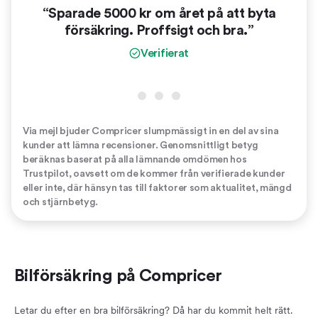
“Sparade 5000 kr om året på att byta
“
försäkring. Proffsigt och bra.”
vinn
er
Verifierat
Via mejl bjuder Compricer slumpmässigt in en del av sina
kunder att lämna recensioner. Genomsnittligt betyg
beräknas baserat på alla lämnande omdömen hos
Trustpilot, oavsett om de kommer från verifierade kunder
eller inte, där hänsyn tas till faktorer som aktualitet, mängd
och stjärnbetyg.
Bilförsäkring på Compricer
Letar du efter en bra bilförsäkring? Då har du kommit helt rätt.