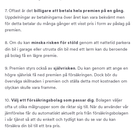
7. Oftast är det
.
billigare att betala hela premien på en gång
Uppdelningar av betalningarna över året kan vara bekvämt men
för detta betalar du många gånger ett visst pris i form av påslag på
premien.
8. Om du kan
genom att nattetid parkera
minska risken för stöld
din bil i garage eller utrusta din bil med ett larm kan du beroende
på bolag få en lägre premie.
9. Premien styrs också av
. Du kan genom att ange en
självrisken
högre självrisk få ned premien på försäkringen. Dock bör du
överväga skillnaden i premien och ställa detta mot kostnaden om
olyckan skulle vara framme.
10.
. Bolagen väljer
Välj ett försäkringsbolag som passar dig
ofta ut olika målgrupper som de riktar sig till. När du använder vår
jämförelse får du automatiskt aktuellt pris från försäkringsbolagen
i vår tjänst så att du enkelt och tydligt kan du se var du kan
försäkra din bil till ett bra pris.