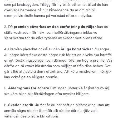
som på landsbygden. Tillägg för hyrbil är ett annat tillval du kan
överväga beroende på hur bilberoende du är om din bil
exempelvis skulle hamna på verkstad efter en olycka.
3. Då
kan du
premien påverkas av den omfattning du väljer
ställa kostnaden för halv- och helförsäkringarna inklusive
självriskerna för de olika typerna av skador mot bilens värde.
4. Premien påverkas också av den
du anger.
årliga körsträckan
Ju högre körsträcka desto högre risk för att en olycka ska inträffa
enligt försäkringsbolagen och därmed följer en högre premie. Välj
därför en så exakt körsträcka som möjligt utifrån dina behov. Det
går alltid att justera den i efterhand. Att köra mindre (om möjligt)
kan också ge en billigare premie.
5.
Om ingen under 24 år (ibland 25 år)
Åldersgräns för förare
ska köra bilen blir försäkringen ofta mycket billigare.
6.
. Ju fler år du har haft en bilförsäkring utan att
Skadehistorik
anmäla några skador (framför allt skador där du själv varit
vållande), desto lägre blir ditt pris.