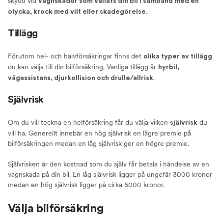
skydd vid
vagnskador som vållats din bil i samband med en
.
olycka, krock med vilt eller skadegörelse
Tillägg
Förutom hel- och halvförsäkringar finns det
olika typer av tillägg
du kan välja till din bilförsäkring. Vanliga tillägg är
hyrbil,
.
vägassistans, djurkollision och drulle/allrisk
Självrisk
Om du vill teckna en helförsäkring får du välja vilken
du
självrisk
vill ha. Generellt innebär en hög självrisk en lägre premie på
bilförsäkringen medan en låg självrisk ger en högre premie.
Självrisken är den kostnad som du själv får betala i händelse av en
vagnskada på din bil. En låg självrisk ligger på ungefär 3000 kronor
medan en hög självrisk ligger på cirka 6000 kronor.
Välja bilförsäkring