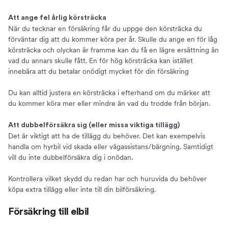
Att ange fel årlig körsträcka
När du tecknar en försäkring får du uppge den körsträcka du
förväntar dig att du kommer köra per år. Skulle du ange en för låg
körsträcka och olyckan är framme kan du få en lägre ersättning än
vad du annars skulle fått. En för hög körsträcka kan istället
innebära att du betalar onödigt mycket för din försäkring
Du kan alltid justera en körsträcka i efterhand om du märker att
du kommer köra mer eller mindre än vad du trodde från början.
Att dubbelförsäkra sig (eller missa viktiga tillägg)
Det är viktigt att ha de tillägg du behöver. Det kan exempelvis
handla om hyrbil vid skada eller vägassistans/bärgning. Samtidigt
vill du inte dubbelförsäkra dig i onödan.
Kontrollera vilket skydd du redan har och huruvida du behöver
köpa extra tillägg eller inte till din bilförsäkring.
Försäkring till elbil