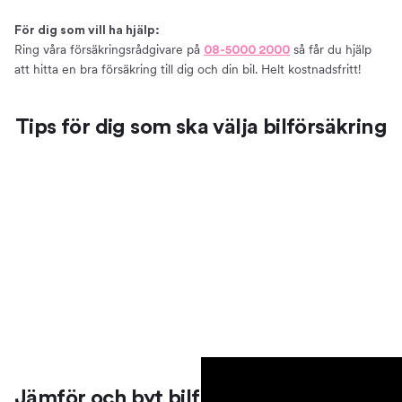
Så väljer du en bra bilförsäkring
För dig som vill ha hjälp:
Att tänka på när du ska försäkra din bil
Ring våra försäkringsrådgivare på
så får du hjälp
08-5000 2000
Vanliga misstag att undvika när du ska välja en
att hitta en bra försäkring till dig och din bil. Helt kostnadsfritt!
bilförsäkring
Försäkring till elbil
Tips för dig som ska välja bilförsäkring
Bilmärken och försäkringsbolag
Försäkringar till olika bilmärken
Just nu jämför vi försäkringar från:
Teckna en bilförsäkring på kvällar och helger
Bra att veta
Villkor – förköpsinformation och produktfaktablad
Anmäla skada
Grönt kort
Vårt erbjudande
Teckna bilförsäkring
Prata bilförsäkring med oss
Jämför och byt bilförsäkring