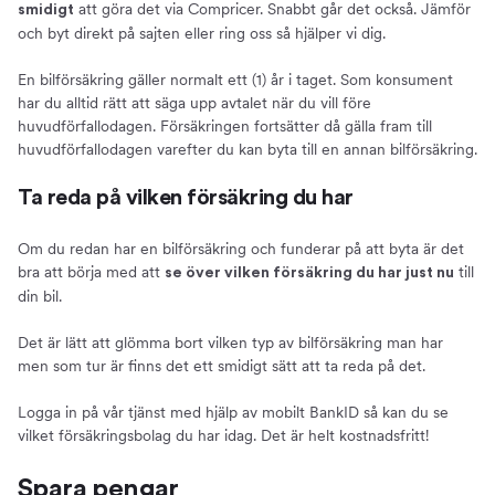
att göra det via Compricer. Snabbt går det också. Jämför
smidigt
och byt direkt på sajten eller ring oss så hjälper vi dig.
En bilförsäkring gäller normalt ett (1) år i taget. Som konsument
har du alltid rätt att säga upp avtalet när du vill före
huvudförfallodagen. Försäkringen fortsätter då gälla fram till
huvudförfallodagen varefter du kan byta till en annan bilförsäkring.
Ta reda på vilken försäkring du har
Om du redan har en bilförsäkring och funderar på att byta är det
bra att börja med att
till
se över vilken försäkring du har just nu
din bil.
Det är lätt att glömma bort vilken typ av bilförsäkring man har
men som tur är finns det ett smidigt sätt att ta reda på det.
Logga in på vår tjänst med hjälp av mobilt BankID så kan du se
vilket försäkringsbolag du har idag. Det är helt kostnadsfritt!
Spara pengar