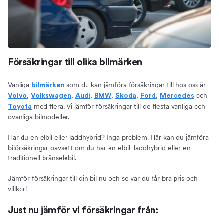
Försäkringar till olika bilmärken
Vanliga
som du kan jämföra försäkringar till hos oss är
bilmärken
,
,
,
,
,
,
och
Volvo
Volkswagen
Audi
BMW
Skoda
Ford
Mercedes
med flera. Vi jämför försäkringar till de flesta vanliga och
Toyota
ovanliga bilmodeller.
Har du en elbil eller laddhybrid? Inga problem. Här kan du jämföra
bilörsäkringar oavsett om du har en elbil, laddhybrid eller en
traditionell bränselebil.
Jämför försäkringar till din bil nu och se var du får bra pris och
villkor!
Just nu jämför vi försäkringar från: