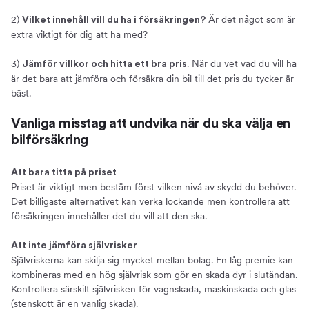
2)
Är det något som är
Vilket innehåll vill du ha i försäkringen?
extra viktigt för dig att ha med?
3)
. När du vet vad du vill ha
Jämför villkor och hitta ett bra pris
är det bara att jämföra och försäkra din bil till det pris du tycker är
bäst.
Vanliga misstag att undvika när du ska välja en
bilförsäkring
Att bara titta på priset
Priset är viktigt men bestäm först vilken nivå av skydd du behöver.
Det billigaste alternativet kan verka lockande men kontrollera att
försäkringen innehåller det du vill att den ska.
Att inte jämföra självrisker
Självriskerna kan skilja sig mycket mellan bolag. En låg premie kan
kombineras med en hög självrisk som gör en skada dyr i slutändan.
Kontrollera särskilt självrisken för vagnskada, maskinskada och glas
(stenskott är en vanlig skada).