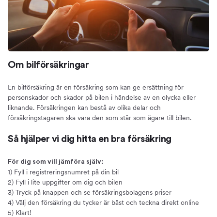
Spara pengar
Så mycket kan du spara
Priset på bilförsäkringar
Rabatter
Om bilförsäkringar
Om att samla försäkringar
Vad påverkar priset?
En bilförsäkring är en försäkring som kan ge ersättning för
Så får du en billig bilförsäkring
personskador och skador på bilen i händelse av en olycka eller
Så får du en lägre premie
liknande. Försäkringen kan bestå av olika delar och
försäkringstagaren ska vara den som står som ägare till bilen.
Vad ingår i en bilförsäkring?
Innehållet i olika försäkringar
Så hjälper vi dig hitta en bra försäkring
Trafikförsäkring
Halvförsäkring
För dig som vill jämföra själv:
1) Fyll i registreringsnumret på din bil
Helförsäkring
2) Fyll i lite uppgifter om dig och bilen
Tillägg
3) Tryck på knappen och se försäkringsbolagens priser
Självrisk
4) Välj den försäkring du tycker är bäst och teckna direkt online
5) Klart!
Välja bilförsäkring