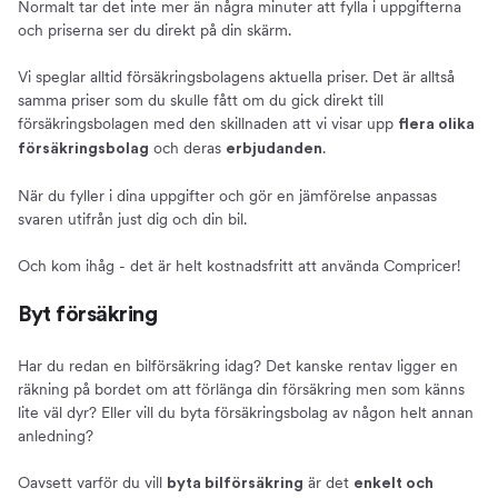
Normalt tar det inte mer än några minuter att fylla i uppgifterna
och priserna ser du direkt på din skärm.
Vi speglar alltid försäkringsbolagens aktuella priser. Det är alltså
samma priser som du skulle fått om du gick direkt till
försäkringsbolagen med den skillnaden att vi visar upp
flera olika
och deras
.
försäkringsbolag
erbjudanden
När du fyller i dina uppgifter och gör en jämförelse anpassas
svaren utifrån just dig och din bil.
Och kom ihåg - det är helt kostnadsfritt att använda Compricer!
Byt försäkring
Har du redan en bilförsäkring idag? Det kanske rentav ligger en
räkning på bordet om att förlänga din försäkring men som känns
lite väl dyr? Eller vill du byta försäkringsbolag av någon helt annan
anledning?
Oavsett varför du vill
är det
byta bilförsäkring
enkelt och