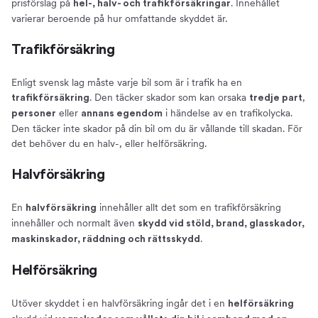
prisförslag på
. Innehållet
hel-, halv- och trafikförsäkringar
varierar beroende på hur omfattande skyddet är.
Trafikförsäkring
Enligt svensk lag måste varje bil som är i trafik ha en
. Den täcker skador som kan orsaka
,
trafikförsäkring
tredje part
eller
i händelse av en trafikolycka.
personer
annans egendom
Den täcker inte skador på din bil om du är vållande till skadan. För
det behöver du en halv-, eller helförsäkring.
Halvförsäkring
En
innehåller allt det som en trafikförsäkring
halvförsäkring
innehåller och normalt även
skydd vid stöld, brand, glasskador,
.
maskinskador, räddning och rättsskydd
Helförsäkring
Utöver skyddet i en halvförsäkring ingår det i en
helförsäkring