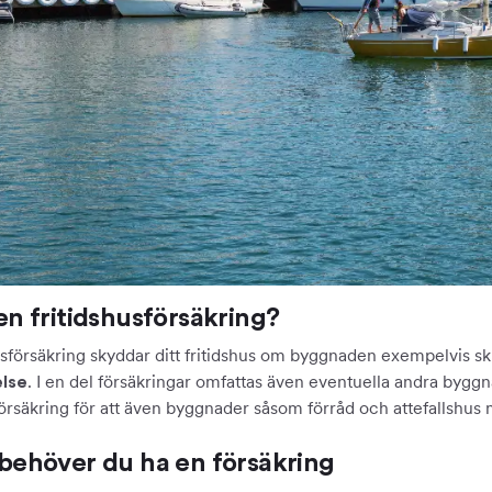
en fritidshusförsäkring?
usförsäkring skyddar ditt fritidshus om byggnaden exempelvis s
. I en del försäkringar omfattas även eventuella andra bygg
lse
försäkring för att även byggnader såsom förråd och attefallshus
behöver du ha en försäkring