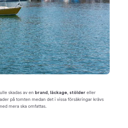
kulle skadas av en
,
,
eller
brand
läckage
stölder
nader på tomten medan det i vissa försäkringar krävs
 med mera ska omfattas.