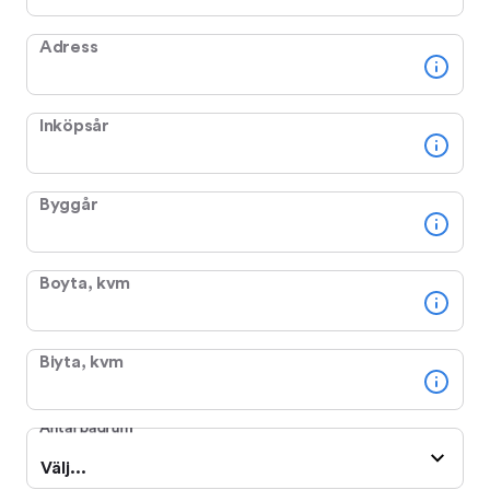
Adress
Inköpsår
Byggår
Boyta, kvm
Biyta, kvm
Antal badrum
Välj...