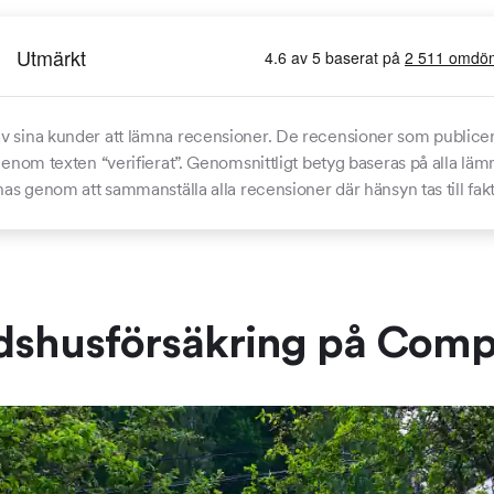
v sina kunder att lämna recensioner. De recensioner som publicera
 genom texten “verifierat”. Genomsnittligt betyg baseras på alla l
nas genom att sammanställa alla recensioner där hänsyn tas till fa
idshusförsäkring på Comp