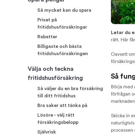
Så mycket kan du spara
Priset på
fritidshusförsäkringar
Letar du e
Rabatter
rätt. Här få
Billigaste och bästa
fritidshusförsäkringen
Oavsett om 
försäkrings
Välja och teckna
Så fung
fritidshusförsäkring
Börja med 
Så väljer du en bra försäkring
förfrågan o
till ditt fritidshus
marknaden. 
Bra saker att tänka på
Lösöre - välj rätt
Skicka in e
försäkringsbelopp
naturligtvi
processen o
Självrisk