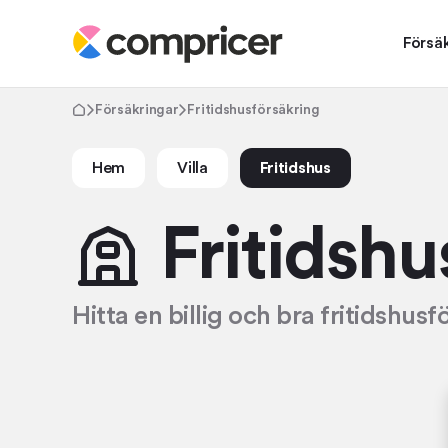
Försä
Försäkringar
Fritidshusförsäkring
Hem
Villa
Fritidshus
Fritidshu
Hitta en billig och bra fritidshusf