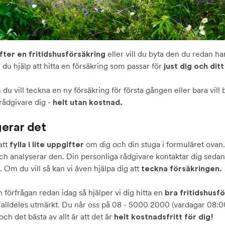
eller vill du byta den du redan h
fter en fritidshusförsäkring
r du hjälp att hitta en försäkring som passar för
just dig och ditt
du vill teckna en ny försäkring för första gången eller bara vill
rådgivare dig -
helt utan kostnad.
erar det
att
om dig och din stuga i formuläret ovan.
fylla i lite uppgifter
ch analyserar den. Din personliga rådgivare kontaktar dig sedan
Om du vill så kan vi även hjälpa dig att
teckna försäkringen.
n förfrågan redan idag så hjälper vi dig hitta en
bra fritidshusf
s alldeles utmärkt. Du når oss på 08 - 5000 2000 (vardagar 08:00
ch det bästa av allt är att det är
helt kostnadsfritt för dig!