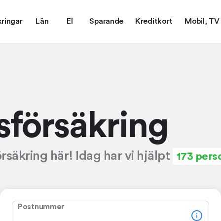
kringar
Lån
El
Sparande
Kreditkort
Mobil, TV
s­försäkring
örsäkring här! Idag har vi hjälpt
173 pers
Postnummer