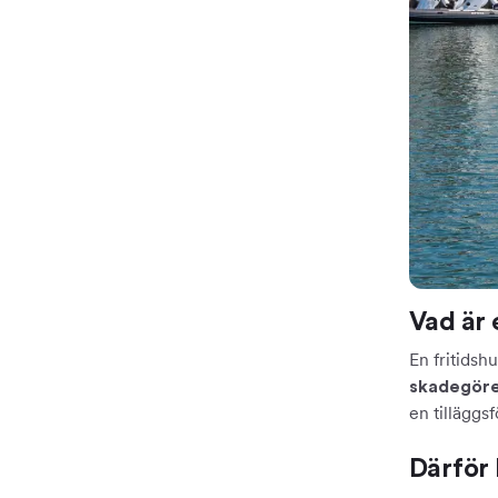
Vad är 
En fritidsh
skadegöre
en tilläggs
Därför 