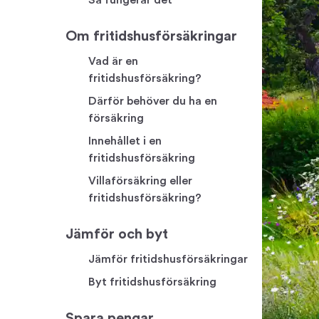
Så fungerar det
Om fritidshusförsäkringar
Vad är en
fritidshusförsäkring?
Därför behöver du ha en
försäkring
Innehållet i en
fritidshusförsäkring
Villaförsäkring eller
fritidshusförsäkring?
Jämför och byt
Jämför fritidshusförsäkringar
Byt fritidshusförsäkring
Spara pengar