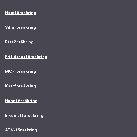
Hemförsäkring
Villaförsäkring
Båtförsäkring
Fritidshusförsäkring
MC-försäkring
Kattförsäkring
Hundförsäkring
Inkomstförsäkring
ATV-försäkring