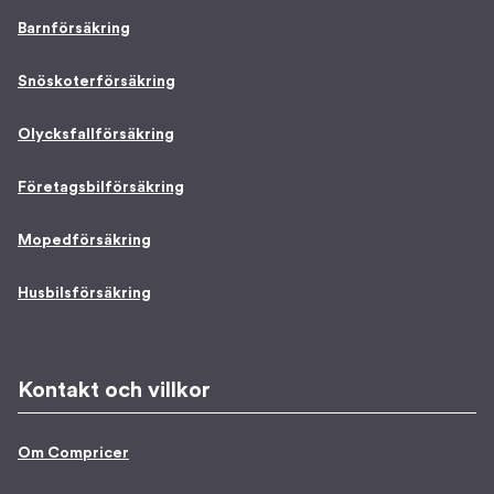
Barnförsäkring
Snöskoterförsäkring
Olycksfallförsäkring
Företagsbilförsäkring
Mopedförsäkring
Husbilsförsäkring
Kontakt och villkor
Om Compricer