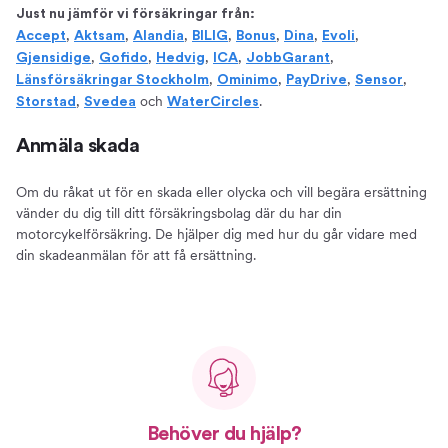
Just nu jämför vi försäkringar från:
,
,
,
,
,
,
,
Accept
Aktsam
Alandia
BILIG
Bonus
Dina
Evoli
,
,
,
,
,
Gjensidige
Gofido
Hedvig
ICA
JobbGarant
,
,
,
,
Länsförsäkringar Stockholm
Ominimo
PayDrive
Sensor
,
och
.
Storstad
Svedea
WaterCircles
Anmäla skada
Om du råkat ut för en skada eller olycka och vill begära ersättning
vänder du dig till ditt försäkringsbolag där du har din
motorcykelförsäkring. De hjälper dig med hur du går vidare med
din skadeanmälan för att få ersättning.
Behöver du hjälp?