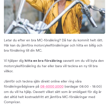
Rabatter
Så får du en billig MC-försäkring
Innehållet i motorcykelförsäkringar
Typer av försäkringar
Trafikförsäkring
Halvförsäkring
Letar du efter en bra MC-försäkring? Då har du kommit helt rätt.
Här kan du jämföra motorcykelförsäkringar och hitta en billig och
Helförsäkring
bra försäkring till din MC.
Tillägg
Självrisk
Vi hjälper dig
oavsett om du vill byta den
hitta en bra försäkring
motorcykelförsäkring du har eller bara vill teckna en ny till bra
Så väljer du en bra MC-försäkring
villkor.
Bra att tänka på
Försäkring för lätt och tung MC
Jämför och teckna själv direkt online eller ring våra
försäkringsrådgivare på
(vardagar 08:00 - 18:00)
08-5000 2000
Försäkringar för olika motorcykelmärken
om du vill ha hjälp. Oavsett vilket sätt som är smidigast för dig är
Villkor – Förköpsinformation och produktfaktablad
det alltid helt kostnadsfritt att jämföra MC-försäkringar med
Anmäla skada
Compricer.
Mer om MC-försäkringar