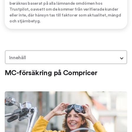
beräknas baserat på alla lämnande omdömen hos
Trustpilot, oavsett om de kommer från verifierade kunder
eller inte, där hänsyn tas till faktorer som aktualitet, mängd
och stjärnbetyg.
Innehåll
MC-försäkring på Compricer
MC-försäkring på Compricer
Om motorcykelförsäkringar
Hitta en bra motorcykelförsäkring
Jämför motorcykelförsäkringar
Byta försäkring
Spara pengar på din MC-försäkring
Så mycket kan du spara
Priset på motorcykelförsäkringar