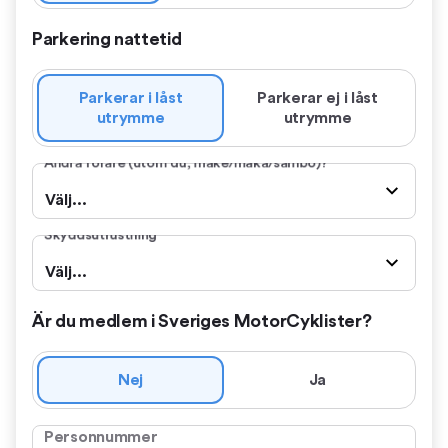
Parkering nattetid
Parkerar i låst
Parkerar ej i låst
utrymme
utrymme
Andra förare (utom du, make/maka/sambo)?
Välj...
Skyddsutrustning
Välj...
Är du medlem i Sveriges MotorCyklister?
Nej
Ja
Personnummer