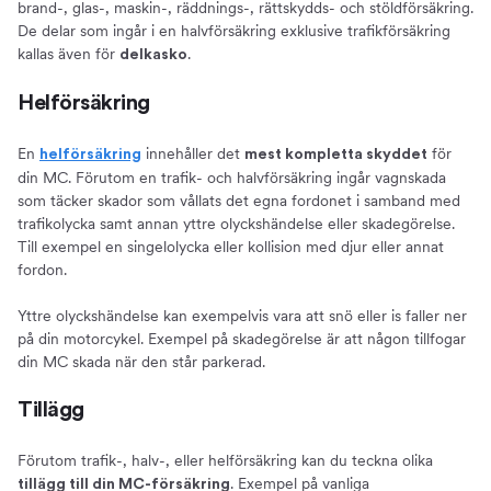
brand-, glas-, maskin-, räddnings-, rättskydds- och stöldförsäkring.
De delar som ingår i en halvförsäkring exklusive trafikförsäkring
kallas även för
.
delkasko
Helförsäkring
En
innehåller det
för
helförsäkring
mest kompletta skyddet
din MC. Förutom en trafik- och halvförsäkring ingår vagnskada
som täcker skador som vållats det egna fordonet i samband med
trafikolycka samt annan yttre olyckshändelse eller skadegörelse.
Till exempel en singelolycka eller kollision med djur eller annat
fordon.
Yttre olyckshändelse kan exempelvis vara att snö eller is faller ner
på din motorcykel. Exempel på skadegörelse är att någon tillfogar
din MC skada när den står parkerad.
Tillägg
Förutom trafik-, halv-, eller helförsäkring kan du teckna olika
. Exempel på vanliga
tillägg till din MC-försäkring