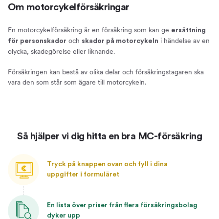
Om motorcykelförsäkringar
Teckna idag
Prata försäkring med oss
En motorcykelförsäkring är en försäkring som kan ge
ersättning
och
i händelse av en
för personskador
skador på motorcykeln
olycka, skadegörelse eller liknande.
Försäkringen kan bestå av olika delar och försäkringstagaren ska
vara den som står som ägare till motorcykeln.
Så hjälper vi dig hitta en bra MC-försäkring
Tryck på knappen ovan och fyll i dina
uppgifter i formuläret
En lista över priser från flera försäkringsbolag
dyker upp