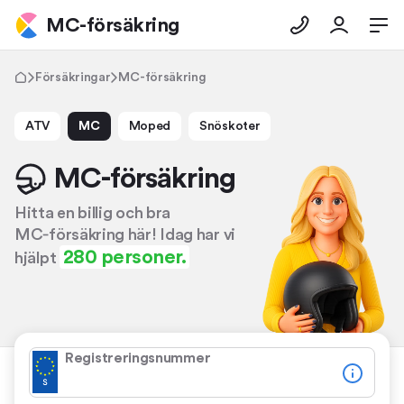
MC-försäkring
Försäkringar
MC-försäkring
ATV
MC
Moped
Snöskoter
MC-försäkring
Hitta en billig och bra
MC‑försäkring här! Idag har vi
280 personer.
hjälpt
Registreringsnummer