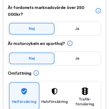
Är fordonets marknadsvärde över 250
000kr?
Nej
Ja
Är motorcykeln en sporthoj?
Nej
Ja
Omfattning
Trafik­
Hel­försäkring
Halv­försäkring
försäkring