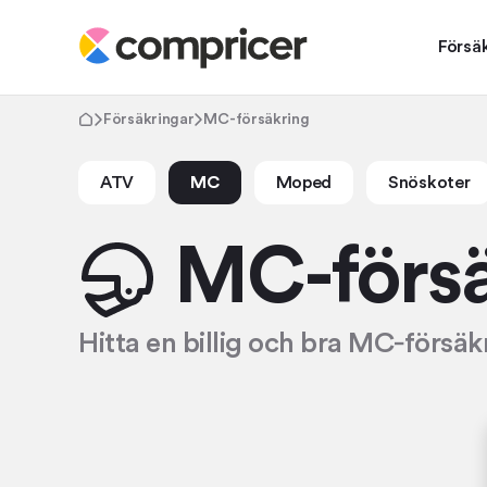
Försä
Försäkringar
MC-försäkring
ATV
MC
Moped
Snöskoter
MC-försä
Hitta en billig och bra MC‑försäkr