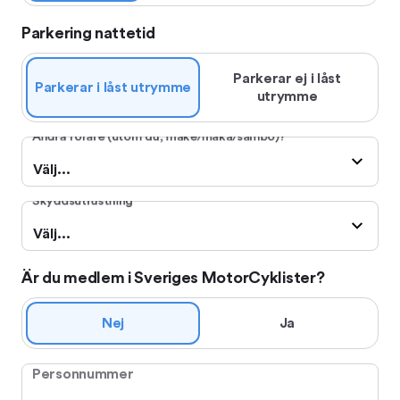
Parkering nattetid
Parkerar ej i låst
Parkerar i låst utrymme
utrymme
Andra förare (utom du, make/maka/sambo)?
Välj...
Skyddsutrustning
Välj...
Är du medlem i Sveriges MotorCyklister?
Nej
Ja
Personnummer