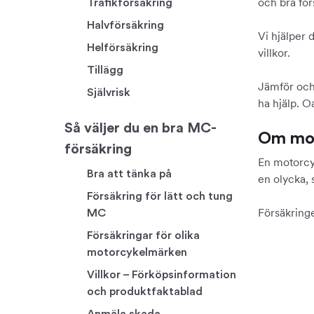
och bra för
Trafikförsäkring
Halvförsäkring
Vi hjälper 
Helförsäkring
villkor.
Tillägg
Jämför och 
Självrisk
ha hjälp. O
Så väljer du en bra MC-
Om mot
försäkring
En motorcy
Bra att tänka på
en olycka, 
Försäkring för lätt och tung
Försäkringe
MC
Försäkringar för olika
motorcykelmärken
Villkor – Förköpsinformation
och produktfaktablad