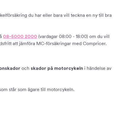
lförsäkring du har eller bara vill teckna en ny till bra
på
(vardagar 08:00 - 18:00) om du vill
08-5000 2000
tnadsfritt att jämföra MC-försäkringar med Compricer.
och
i händelse av
sonskador
skador på motorcykeln
som står som ägare till motorcykeln.