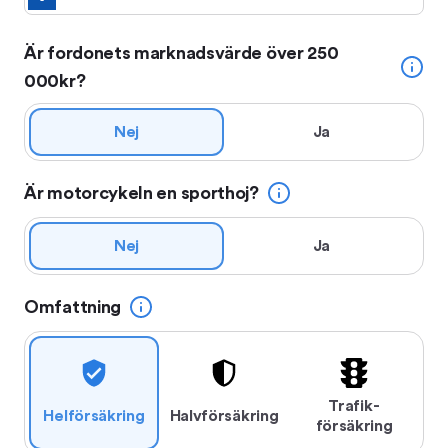
Är fordonets marknadsvärde över 250
000kr?
Nej
Ja
Är motorcykeln en sporthoj?
Nej
Ja
Omfattning
Trafik­
Hel­försäkring
Halv­försäkring
försäkring