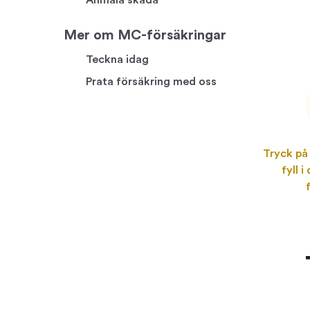
Anmäla skada
Mer om MC-försäkringar
Teckna idag
Prata försäkring med oss
Tryck på
fyll i