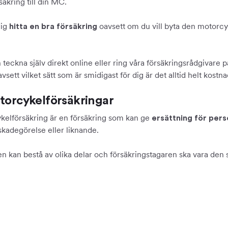
säkring till din MC.
dig
oavsett om du vill byta den motorcyke
hitta en bra försäkring
teckna själv direkt online eller ring våra försäkringsrådgivare 
avsett vilket sätt som är smidigast för dig är det alltid helt kos
orcykelförsäkringar
kelförsäkring är en försäkring som kan ge
ersättning för per
skadegörelse eller liknande.
n kan bestå av olika delar och försäkringstagaren ska vara den 