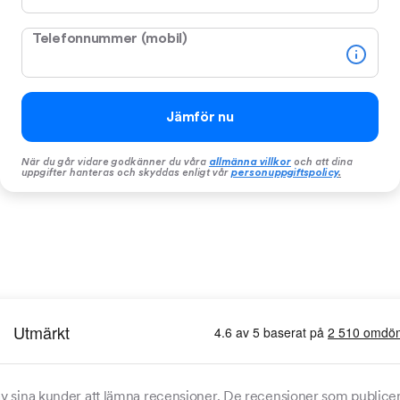
Telefonnummer (mobil)
Jämför nu
När du går vidare godkänner du våra
allmänna villkor
och att dina
uppgifter hanteras och skyddas enligt vår
personuppgiftspolicy
.
v sina kunder att lämna recensioner. De recensioner som publicera