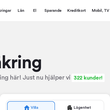
kringar
Lån
El
Sparande
Kreditkort
Mobil, TV
äkring
ring här! Just nu hjälper vi
322 kunder!
Villa
Lägenhet