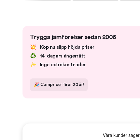
Trygga jämförelser sedan 2006
💥
Köp nu slipp höjda priser
♻️
14-dagars ångerrätt
✨
Inga extrakostnader
🎉
Compricer firar 20 år!