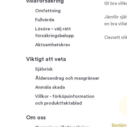
villaförsäkring
till bra villk
Omfattning
Jämför själ
Fullvärde
en bra villa
Lösöre – välj rätt
försäkringsbelopp
Oavsett vil
Aktsamhetskrav
Viktigt att veta
Självrisk
Åldersavdrag och maxgränser
Anmäla skada
Villkor - förköpsinformation
och produktfaktablad
Om oss
Bestäm 