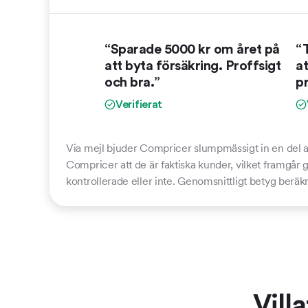
“Sparade 5000 kr om året på
“T
att byta försäkring. Proffsigt
at
och bra.”
p
Verifierat
Via mejl bjuder Compricer slumpmässigt in en del a
Compricer att de är faktiska kunder, vilket framgår
kontrollerade eller inte. Genomsnittligt betyg beräk
Vill