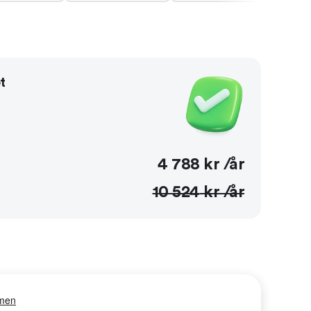
t
4 788
kr /år
10 524
kr /år