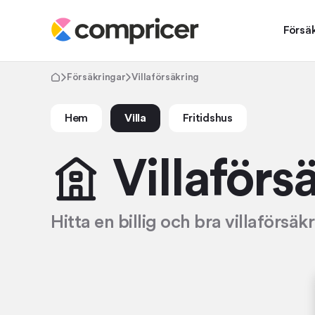
Försä
Försäkringar
Villaförsäkring
Hem
Villa
Fritidshus
Villa­förs
Hitta en billig och bra villaförsäk