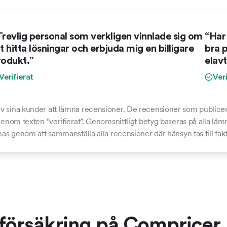
revlig personal som verkligen vinnlade sig om
“Har
t hitta lösningar och erbjuda mig en billigare
bra p
rodukt.”
elavt
Verifierat
Veri
v sina kunder att lämna recensioner. De recensioner som publicera
 genom texten “verifierat”. Genomsnittligt betyg baseras på alla l
nas genom att sammanställa alla recensioner där hänsyn tas till fa
aförsäkring på Compricer