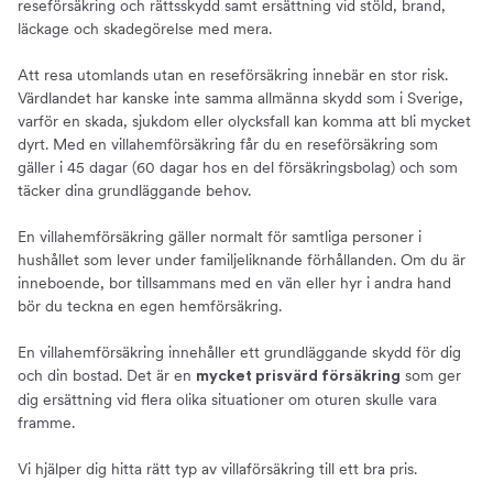
reseförsäkring och rättsskydd samt ersättning vid stöld, brand,
läckage och skadegörelse med mera.
Att resa utomlands utan en reseförsäkring innebär en stor risk.
Värdlandet har kanske inte samma allmänna skydd som i Sverige,
varför en skada, sjukdom eller olycksfall kan komma att bli mycket
dyrt. Med en villahemförsäkring får du en reseförsäkring som
gäller i 45 dagar (60 dagar hos en del försäkringsbolag) och som
täcker dina grundläggande behov.
En villahemförsäkring gäller normalt för samtliga personer i
hushållet som lever under familjeliknande förhållanden. Om du är
inneboende, bor tillsammans med en vän eller hyr i andra hand
bör du teckna en egen hemförsäkring.
En villahemförsäkring innehåller ett grundläggande skydd för dig
och din bostad. Det är en
som ger
mycket prisvärd försäkring
dig ersättning vid flera olika situationer om oturen skulle vara
framme.
Vi hjälper dig hitta rätt typ av villaförsäkring till ett bra pris.