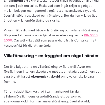
En
täcker utöver själva byggnaden även dig,
villahemförsäkring
din familj och era saker. Exakt vad som ingår skiljer sig något
mellan bolagen men generellt ingår ett ansvarsskydd, skydd vid
överfall, stöld, reseskydd och rättsskydd. Bor du i en villa du äger
är det en villahemförsäkring du ska ha.
Vi kan hjälpa dig med både villaförsäkring och villahemförsäkring.
Börja med att använda vår tjänst ovan eller ring oss på
08-5000
. Oavsett vilket sätt som passar dig bäst är Compricer helt
2000
kostnadsfritt för dig att använda.
Villaförsäkring – en trygghet om något händer
Det är viktigt att ha en villaförsäkring av flera skäl. Även om
försäkringen inte kan skydda dig mot att en skada uppstår kan det
vara bra att ha ett
om olyckan skulle vara
ekonomiskt skydd
framme.
För en relativt liten kostnad i sammanhanget får du i
villahemförsäkringens grundutförande ett person- och
egendomsskydd i form av ansvarsförsäkring, överfallskydd,