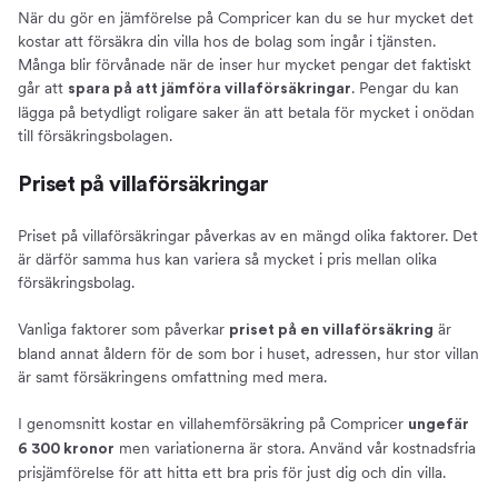
När du gör en jämförelse på Compricer kan du se hur mycket det
kostar att försäkra din villa hos de bolag som ingår i tjänsten.
Många blir förvånade när de inser hur mycket pengar det faktiskt
går att
. Pengar du kan
spara på att jämföra villaförsäkringar
lägga på betydligt roligare saker än att betala för mycket i onödan
till försäkringsbolagen.
Priset på villaförsäkringar
Priset på villaförsäkringar påverkas av en mängd olika faktorer. Det
är därför samma hus kan variera så mycket i pris mellan olika
försäkringsbolag.
Vanliga faktorer som påverkar
är
priset på en villaförsäkring
bland annat åldern för de som bor i huset, adressen, hur stor villan
är samt försäkringens omfattning med mera.
I genomsnitt kostar en villahemförsäkring på Compricer
ungefär
men variationerna är stora. Använd vår kostnadsfria
6 300 kronor
prisjämförelse för att hitta ett bra pris för just dig och din villa.