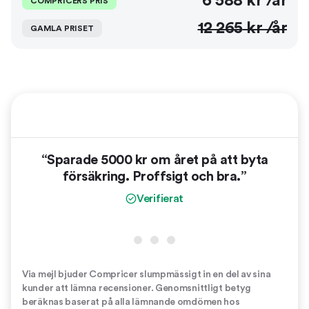
6 588
kr /år
COMPRICERS PRIS
12 265
kr /år
GAMLA PRISET
“Sparade 5000 kr om året på att byta
“
försäkring. Proffsigt och bra.”
vinn
er
Verifierat
Via mejl bjuder Compricer slumpmässigt in en del av sina
kunder att lämna recensioner. Genomsnittligt betyg
beräknas baserat på alla lämnande omdömen hos