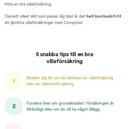
Åldersavdrag och maxgränser
hitta en bra villaförsäkring.
Anmäla skada
Oavsett vilket sätt som passar dig bäst är det
helt kostnadsfritt
Villkor - förköpsinformation och produktfaktablad
att jämföra villaförsäkringar med Compricer.
Om oss
Compricer villaförsäkring
Jämför och teckna villaförsäkring
Prata villaförsäkring med oss
5 snabba tips till en bra
villaförsäkring
Bestäm dig för om du behöver en villaförsäkring
1
eller en villahemförsäkring
Fundera över om grundskyddet i försäkringen är
2
tillräckligt eller om du vill ha något tillägg