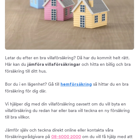
Byta villaförsäkring
Så mycket kan du spara
Hitta billiga villaförsäkringar
Priset på villaförsäkringar
Rabatter
Så får du en billig villaförsäkring
Innehållet i en villaförsäkring
Letar du efter en bra villaförsäkring? Då har du kommit helt rätt.
Villahemförsäkring
Här kan du
och hitta en billig och bra
jämföra villaförsäkringar
försäkring till ditt hus.
Tilläggsförsäkringar
Så väljer du en bra villaförsäkring
Bor du i en lägenhet? Gå till
så hittar du en bra
hemförsäkring
Omfattning
försäkring för dig där.
Fullvärde
Vi hjälper dig med din villaförsäkring oavsett om du vill byta en
Lösöre – välj rätt försäkringsbelopp
villaförsäkring du redan har eller bara vill teckna en ny försäkring
Aktsamhetskrav
till bra villkor.
Viktigt att veta
Jämför själv och teckna direkt online eller kontakta våra
Självrisk
försäkringsrådgivare på
om du vill få hjälp med att
08-5000 2000