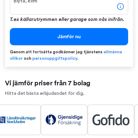
Biyta, kvm
T.ex källarutrymmen eller garage som nås inifrån.
Jämför nu
Genom att fortsätta godkänner jag tjänstens
allmänna
villkor
och
personuppgiftspolicy
.
Vi jämför priser från 7 bolag
Hitta det bästa erbjudandet för dig.