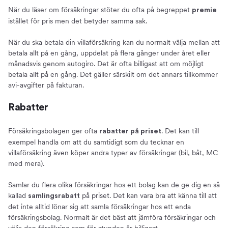
När du läser om försäkringar stöter du ofta på begreppet
premie
istället för pris men det betyder samma sak.
När du ska betala din villaförsäkring kan du normalt välja mellan att
betala allt på en gång, uppdelat på flera gånger under året eller
månadsvis genom autogiro. Det är ofta billigast att om möjligt
betala allt på en gång. Det gäller särskilt om det annars tillkommer
avi-avgifter på fakturan.
Rabatter
Försäkringsbolagen ger ofta
. Det kan till
rabatter på priset
exempel handla om att du samtidigt som du tecknar en
villaförsäkring även köper andra typer av försäkringar (bil, båt, MC
med mera).
Samlar du flera olika försäkringar hos ett bolag kan de ge dig en så
kallad
på priset. Det kan vara bra att känna till att
samlingsrabatt
det inte alltid lönar sig att samla försäkringar hos ett enda
försäkringsbolag. Normalt är det bäst att jämföra försäkringar och