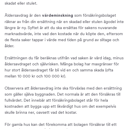
skadat eller stulet.
Åldersavdrag är den
som försäkringsbolaget
värdeminskning
räknar av från din ersättning när en skadad eller stulen ägodel inte
längre är ny. Syftet är att du ska ersättas för sakens nuvarande
marknadsvärde, inte vad den kostade när du köpte den, eftersom
de flesta saker tappar i värde med tiden på grund av slitage och
ålder.
Ersättningen du får beräknas utifrån vad saken är värd idag, minus
åldersavdraget och självrisken. Många bolag har maxgränser för
hur stort åldersavdraget får bli vid en och samma skada (ofta
mellan 10 000 kr och 100 000 kr).
Observera att åldersavdrag inte ska förväxlas med den ersättning
som gäller själva byggnaden. Det normala är att den försäkras till
fullvärdet. Det innebär att försäkringsbolaget står för hela
kostnaden att bygga upp ett likvärdigt hus om det exempelvis
skulle brinna ner, oavsett vad det kostar.
För gamla hus kan det förekomma att bolagen försäkrar till ett