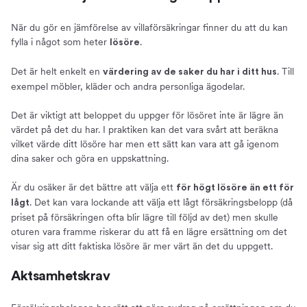
När du gör en jämförelse av villaförsäkringar finner du att du kan
fylla i något som heter
.
lösöre
Det är helt enkelt en
. Till
värdering av de saker du har i ditt hus
exempel möbler, kläder och andra personliga ägodelar.
Det är viktigt att beloppet du uppger för lösöret inte är lägre än
värdet på det du har. I praktiken kan det vara svårt att beräkna
vilket värde ditt lösöre har men ett sätt kan vara att gå igenom
dina saker och göra en uppskattning.
Är du osäker är det bättre att välja ett
för högt lösöre än ett för
. Det kan vara lockande att välja ett lågt försäkringsbelopp (då
lågt
priset på försäkringen ofta blir lägre till följd av det) men skulle
oturen vara framme riskerar du att få en lägre ersättning om det
visar sig att ditt faktiska lösöre är mer värt än det du uppgett.
Aktsamhetskrav