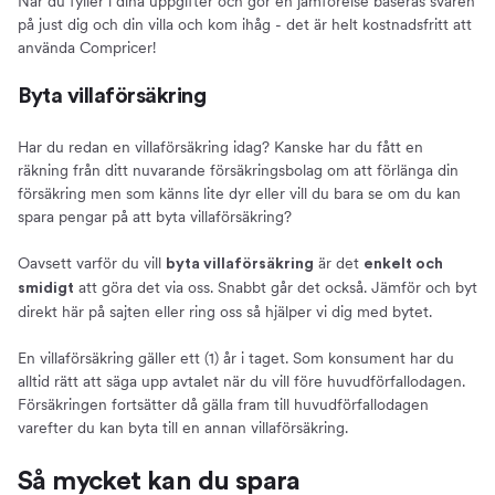
När du fyller i dina uppgifter och gör en jämförelse baseras svaren
på just dig och din villa och kom ihåg - det är helt kostnadsfritt att
använda Compricer!
Byta villaförsäkring
Har du redan en villaförsäkring idag? Kanske har du fått en
räkning från ditt nuvarande försäkringsbolag om att förlänga din
försäkring men som känns lite dyr eller vill du bara se om du kan
spara pengar på att byta villaförsäkring?
Oavsett varför du vill
är det
byta villaförsäkring
enkelt och
att göra det via oss. Snabbt går det också. Jämför och byt
smidigt
direkt här på sajten eller ring oss så hjälper vi dig med bytet.
En villaförsäkring gäller ett (1) år i taget. Som konsument har du
alltid rätt att säga upp avtalet när du vill före huvudförfallodagen.
Försäkringen fortsätter då gälla fram till huvudförfallodagen
varefter du kan byta till en annan villaförsäkring.
Så mycket kan du spara