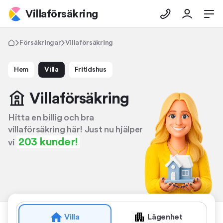
Villaförsäkring
Försäkringar
Villaförsäkring
Hem
Villa
Fritidshus
Villa­försäkring
Hitta en billig och bra
villaförsäkring här! Just nu hjälper
203 kunder!
vi
Villa
Lägenhet