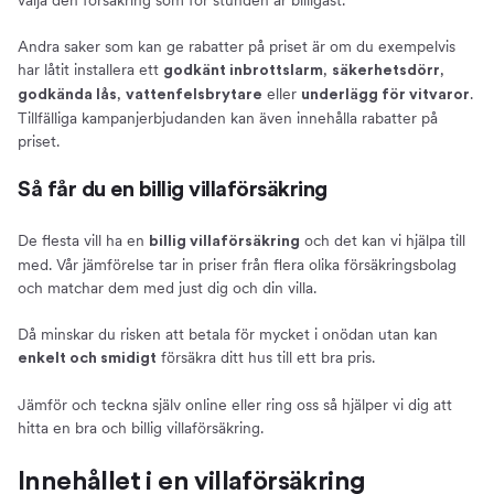
välja den försäkring som för stunden är billigast.
Andra saker som kan ge rabatter på priset är om du exempelvis
har låtit installera ett
,
,
godkänt inbrottslarm
säkerhetsdörr
,
eller
.
godkända lås
vattenfelsbrytare
underlägg för vitvaror
Tillfälliga kampanjerbjudanden kan även innehålla rabatter på
priset.
Så får du en billig villaförsäkring
De flesta vill ha en
och det kan vi hjälpa till
billig villaförsäkring
med. Vår jämförelse tar in priser från flera olika försäkringsbolag
och matchar dem med just dig och din villa.
Då minskar du risken att betala för mycket i onödan utan kan
försäkra ditt hus till ett bra pris.
enkelt och smidigt
Jämför och teckna själv online eller ring oss så hjälper vi dig att
hitta en bra och billig villaförsäkring.
Innehållet i en villaförsäkring