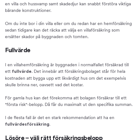
en villa och hussvamp samt skadedjur kan snabbt förstöra viktiga
bärande konstruktioner.
Om du inte bor i din villa eller om du redan har en hemförsäkring
sedan tidigare kan det räcka att välja en villaförsäkring som
ersätter skador på byggnaden och tomten.
Fullvärde
I en villahemförsäkring är byggnaden i normalfallet försäkrad till
ett
. Det innebär att försäkringsbolaget står för hela
fullvärde
kostnaden att bygga upp ett likvärdigt hus om det exempelvis
skulle brinna ner, oavsett vad det kostar.
För gamla hus kan det förekomma att bolagen försäkrar till ett
"första risk"-belopp. Då får du maximalt ut den specifika summan.
I de flesta fall är det en stark rekommendation att ha en
.
fullvärdesförsäkring
Lösöre – välj rätt försäkringsbelopp