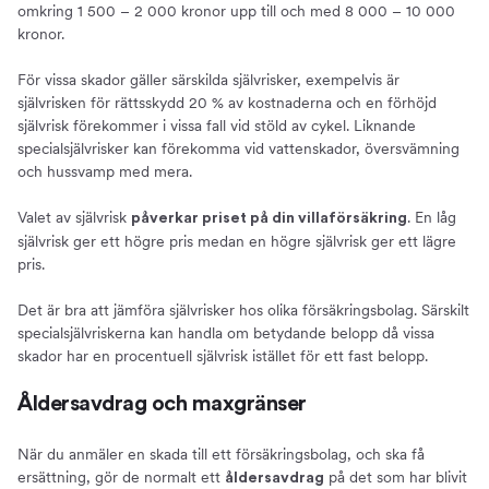
omkring 1 500 – 2 000 kronor upp till och med 8 000 – 10 000
kronor.
För vissa skador gäller särskilda självrisker, exempelvis är
självrisken för rättsskydd 20 % av kostnaderna och en förhöjd
självrisk förekommer i vissa fall vid stöld av cykel. Liknande
specialsjälvrisker kan förekomma vid vattenskador, översvämning
och hussvamp med mera.
Valet av självrisk
. En låg
påverkar priset på din villaförsäkring
självrisk ger ett högre pris medan en högre självrisk ger ett lägre
pris.
Det är bra att jämföra självrisker hos olika försäkringsbolag. Särskilt
specialsjälvriskerna kan handla om betydande belopp då vissa
skador har en procentuell självrisk istället för ett fast belopp.
Åldersavdrag och maxgränser
När du anmäler en skada till ett försäkringsbolag, och ska få
ersättning, gör de normalt ett
på det som har blivit
åldersavdrag