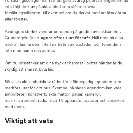
Försäkringsbolagen har rätt att göra avdrag på ersättningen om du
inte följt de krav på aktsamhet som står inskrivna i
försäkringsvillkoren, till exempel om du slarvat med att låsa dörrar
eller fönster.
Avdragets storlek varierar beroende på graden av oaktsamhet.
Grundregeln är att
. Håll reda på dina
agera efter sunt förnuft
nycklar, lämna dem inte i närheten av bostaden och förse dem
inte med namn och adress.
Om du misstänker att dina nycklar hamnat i orätta händer är du
skyldig att snarast byta lås.
Särskilda aktsamhetskrav råder för stöldbegärlig egendom som
medförs utanför ditt hus. Exempel på sådan egendom kan vara
antikviteter, konstverk, äkta mattor, pälsar, kameror,
musikinstrument, radio- och TV-apparater, datorer och smycken
med mera.
Viktigt att veta