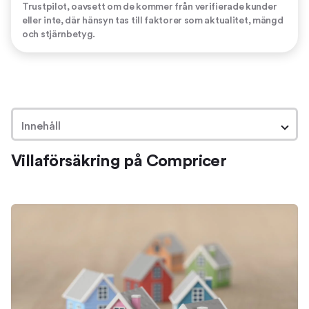
Trustpilot, oavsett om de kommer från verifierade kunder
eller inte, där hänsyn tas till faktorer som aktualitet, mängd
och stjärnbetyg.
Innehåll
Villaförsäkring på Compricer
Villaförsäkring på Compricer
Om villaförsäkringar
Skillnaden mellan villaförsäkring och
villahemförsäkring
Villaförsäkring – en trygghet om något händer
Så hjälper vi dig hitta en bra villaförsäkring
Jämför villaförsäkringar
Så kan vi hjälpa dig