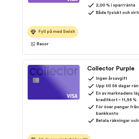
2,00 % i sparrränta
Både fysiskt och virt
Fyll på med Swish
Resor
Collector Purple
Ingen årsavgift
Upp till 56 dagar rän
En av marknadens läg
kreditkort – 11,95 %
För över pengar från 
bankkonto
Betala räkningar och 