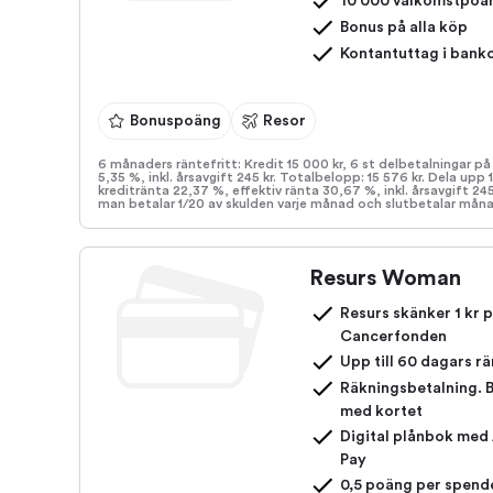
10 000 välkomstpoä
Bonus på alla köp
Kontantuttag i bank
Bonuspoäng
Resor
6 månaders räntefritt: Kredit 15 000 kr, 6 st delbetalningar på
5,35 %, inkl. årsavgift 245 kr. Totalbelopp: 15 576 kr. Dela upp 
kreditränta 22,37 %, effektiv ränta 30,67 %, inkl. årsavgift 24
man betalar 1/20 av skulden varje månad och slutbetalar mån
Resurs Woman
Resurs skänker 1 kr p
Cancerfonden
Upp till 60 dagars rä
Räkningsbetalning. B
med kortet
Digital plånbok med
Pay
0,5 poäng per spend