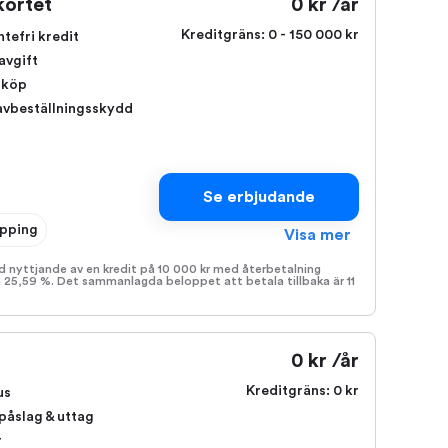
ortet
0 kr /år
Kreditgräns:
0 - 150 000 kr
ntefri kredit
avgift
 köp
avbeställningsskydd
Se erbjudande
pping
Visa mer
id nyttjande av en kredit på 10 000 kr med återbetalning
n 25,59 %. Det sammanlagda beloppet att betala tillbaka är 11
0 kr /år
Kreditgräns:
0 kr
us
apåslag & uttag
r