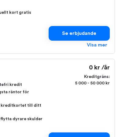
uellt kort gratis
Se erbjudande
Visa mer
0 kr /år
Kreditgräns:
5 000 - 50 000 kr
tefri kredit
sta räntor för
kreditkortet till ditt
flytta dyrare skulder