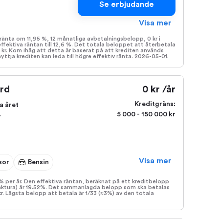
Se erbjudande
Visa mer
änta om 11,95 %, 12 månatliga avbetalningsbelopp, 0 kr i
effektiva räntan till 12,6 %. Det totala beloppet att återbetala
1 kr. Kom ihåg att detta är baserat på att krediten används
yttja krediten kan leda till högre effektiv ränta. 2026-05-01.
ard
0 kr /år
Kreditgräns:
a året
5 000 - 150 000 kr
r
Visa mer
sor
Bensin
% per år. Den effektiva räntan, beräknat på ett kreditbelopp
faktura) är 19.52%. Det sammanlagda belopp som ska betalas
kr. Lägsta belopp att betala är 1/33 (≈3%) av den totala