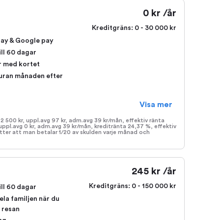
0 kr /år
Kreditgräns:
0 - 30 000 kr
pay & Google pay
ill 60 dagar
r med kortet
turan månaden efter
Visa mer
 2 500 kr, uppl.avg 97 kr, adm.avg 39 kr/mån, effektiv ränta
 uppl.avg 0 kr, adm.avg 39 kr/mån, kreditränta 24,37 %, effektiv
tter att man betalar 1/20 av skulden varje månad och
245 kr /år
Kreditgräns:
0 - 150 000 kr
ill 60 dagar
ela familjen när du
 resan