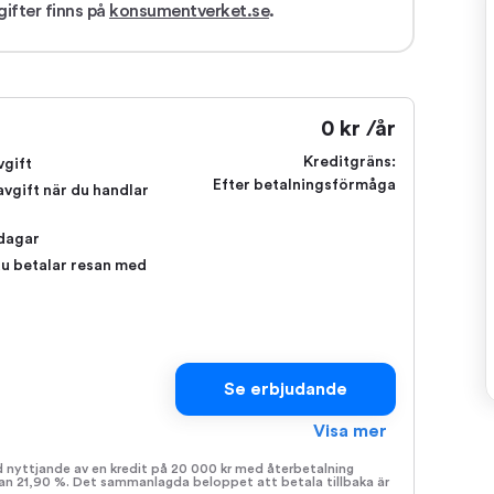
ifter finns på
konsumentverket.se
.
0 kr /år
Kreditgräns:
vgift
Efter betalningsförmåga
avgift när du handlar
 dagar
du betalar resan med
Se erbjudande
Visa mer
id nyttjande av en kredit på 20 000 kr med återbetalning
tan 21,90 %. Det sammanlagda beloppet att betala tillbaka är