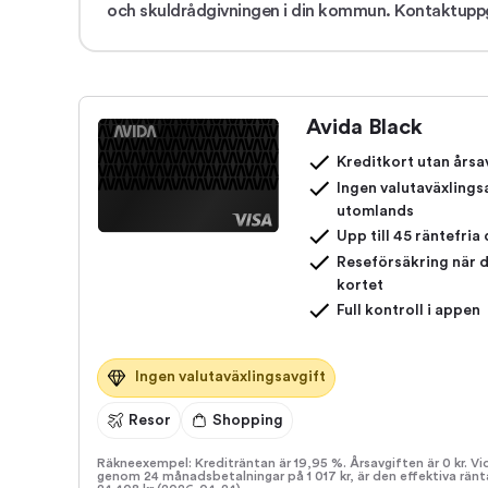
och skuldrådgivningen i din kommun. Kontaktuppg
Avida Black
Kreditkort utan årsa
Ingen valutaväxlings
utomlands
Upp till 45 räntefria
Reseförsäkring när 
kortet
Full kontroll i appen
Ingen valutaväxlingsavgift
Resor
Shopping
Räkneexempel: Krediträntan är 19,95 %. Årsavgiften är 0 kr. V
genom 24 månadsbetalningar på 1 017 kr, är den effektiva rän