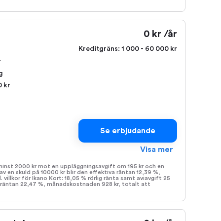
0 kr /år
Kreditgräns:
1 000 - 60 000 kr
r
g
0 kr
g
Se erbjudande
Visa mer
minst 2000 kr mot en uppläggningsavgift om 195 kr och en
av en skuld på 10000 kr blir den effektiva räntan 12,39 %,
villkor för Ikano Kort: 18,05 % rörlig ränta samt aviavgift 25
va räntan 22,47 %, månadskostnaden 928 kr, totalt att