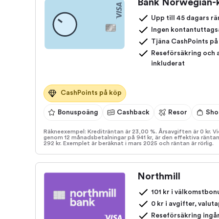
Bank Norwegian-k
Upp till 45 dagars rä
Ingen kontantuttags
Tjäna CashPoints på
Reseförsäkring och 
inkluderat
CashPoints på köp
Bonuspoäng
Cashback
Resor
Sho
Räkneexempel: Krediträntan är 23,00 %. Årsavgiften är 0 kr. V
genom 12 månadsbetalningar på 941 kr, är den effektiva ränta
292 kr. Exemplet är beräknat i mars 2025 och räntan är rörlig.
Northmill
101 kr i välkomstbon
0 kr i avgifter, valut
Reseförsäkring ingå