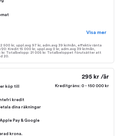
ng
omat
Visa mer
 2 500 kr, uppl.avg 97 kr, adm.avg 39 kr/mån, effektiv ränta
1/20: Kredit 15 000 kr, uppl.avg 0 kr, adm.avg 39 kr/mån,
5 kr. Totalbelopp: 21 005 kr. Totalbeloppet förutsätter att
ad 20.
295 kr /år
Kreditgräns:
0 - 150 000 kr
er köp till
ntefri kredit
etala dina räkningar
 Apple Pay & Google
erad krona.