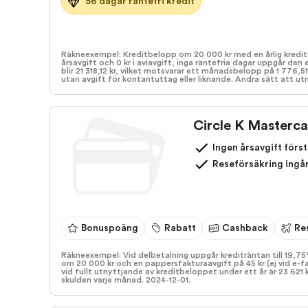
56 dagar räntefri kredit
Räkneexempel: Kreditbelopp om 20 000 kr med en årlig kreditr
årsavgift och 0 kr i aviavgift, inga räntefria dagar uppgår den 
blir 21 318,12 kr, vilket motsvarar ett månadsbelopp på 1 776,5
utan avgift för kontantuttag eller liknande. Andra sätt att utn
Circle K Masterc
Ingen årsavgift först
Reseförsäkring ingå
Bonuspoäng
Rabatt
Cashback
Re
Räkneexempel: Vid delbetalning uppgår krediträntan till 19,75
om 20 000 kr och en pappersfakturaavgift på 45 kr (ej vid e-
vid fullt utnyttjande av kreditbeloppet under ett år är 23 621 
skulden varje månad. 2024-12-01.