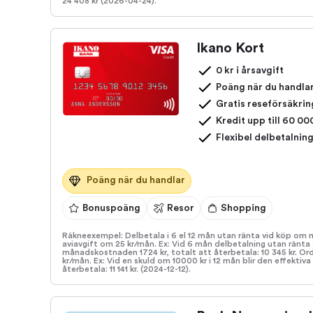
24 408 kr (2026-04-24).
Ikano Kort
0 kr i årsavgift
Poäng när du handla
Gratis reseförsäkrin
Kredit upp till 60 00
Flexibel delbetalnin
Poäng när du handlar
Bonuspoäng
Resor
Shopping
Räkneexempel: Delbetala i 6 el 12 mån utan ränta vid köp om 
aviavgift om 25 kr/mån. Ex: Vid 6 mån delbetalning utan ränta 
månadskostnaden 1724 kr, totalt att återbetala: 10 345 kr. Ord. 
kr/mån. Ex: Vid en skuld om 10000 kr i 12 mån blir den effekti
återbetala: 11 141 kr. (2024-12-12).