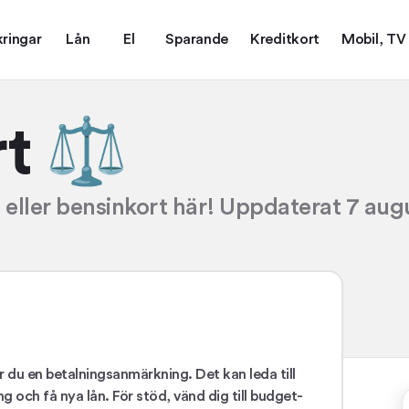
kringar
Lån
El
Sparande
Kreditkort
Mobil, TV
rt ⚖️
rt eller bensinkort här! Uppdaterat 7 aug
ar du en betalningsanmärkning. Det kan leda till
 och få nya lån. För stöd, vänd dig till budget-