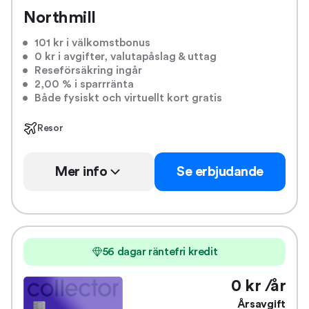
Northmill
101 kr i välkomstbonus
0 kr i avgifter, valutapåslag & uttag
Reseförsäkring ingår
2,00 % i sparrränta
Både fysiskt och virtuellt kort gratis
Resor
Mer info
Se erbjudande
56 dagar räntefri kredit
0 kr /år
Årsavgift