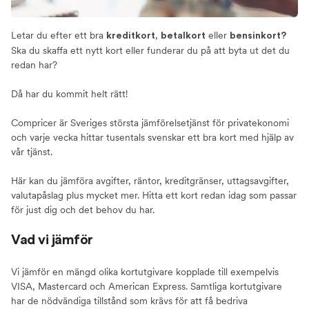
Kreditkort utan valutapåslag
Bra kreditkort på resan
Letar du efter ett bra
,
eller
kreditkort
betalkort
bensinkort?
Ska du skaffa ett nytt kort eller funderar du på att byta ut det du
Billiga kreditkort
redan har?
Vilket är det billigaste kreditkortet?
Kreditkort med låg ränta
Då har du kommit helt rätt!
Kostnadsfria kreditkort utan avgift
Compricer är Sveriges största jämförelsetjänst för privatekonomi
Om betalkort och bensinkort
och varje vecka hittar tusentals svenskar ett bra kort med hjälp av
Jämför och hitta ett bra betalkort
vår tjänst.
Kostnadsfria betalkort
Här kan du jämföra avgifter, räntor, kreditgränser, uttagsavgifter,
Jämför bensinkort
valutapåslag plus mycket mer. Hitta ett kort redan idag som passar
Skillnaden mellan kreditkort och betalkort
för just dig och det behov du har.
Fördelar och nackdelar med kreditkort
Vad vi jämför
Fördelar och nackdelar med betalkort
Om oss
Vi jämför en mängd olika kortutgivare kopplade till exempelvis
Compricer Kreditkort
VISA, Mastercard och American Express. Samtliga kortutgivare
har de nödvändiga tillstånd som krävs för att få bedriva
Fördelar med att jämföra kort på Compricer