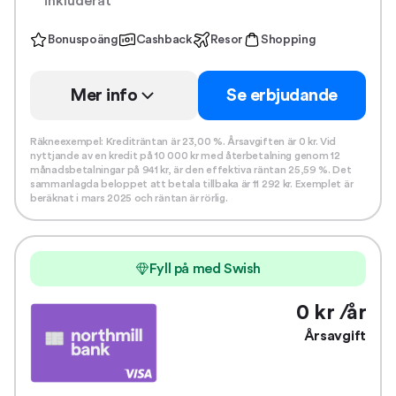
inkluderat
Bonuspoäng
Cashback
Resor
Shopping
Mer info
Se erbjudande
Räkneexempel: Krediträntan är 23,00 %. Årsavgiften är 0 kr. Vid
nyttjande av en kredit på 10 000 kr med återbetalning genom 12
månadsbetalningar på 941 kr, är den effektiva räntan 25,59 %. Det
sammanlagda beloppet att betala tillbaka är 11 292 kr. Exemplet är
beräknat i mars 2025 och räntan är rörlig.
Fyll på med Swish
0 kr /år
Årsavgift