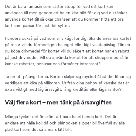
Det är bara fantasin som sätter stopp för vad ett kort kan
användas till men genom att ha en klar bild för dig vad du tänker
använda kortet till så ökar chansen att du kommer hitta ett bra
kort som passar för just det syftet.
Fundera också på vad som är viktigt för dig. Ska du använda kortet
på resor vill du förmodligen ha inget eller lågt valutapåslag. Tänker
du köpa drivmedel för kortet vill du säkert att kortet har en rabatt
på just drivmedel. Vill du använda kortet för att shoppa med så är
kanske rabatter, bonusar och förmåner intressant?
Ta en titt på avgifterna. Korten skiljer sig mycket åt så det lönar sig
verkligen att kika på villkoren. Utifrån dina behov så kanske det är
extra viktigt med låg årsavgift, lång kredittid eller låga räntor?
Välj flera kort – men tänk på årsavgiften
Många tycker det är skönt att bara ha ett enda kort. Det är
enklare att hålla koll då och plånboken slipper bli överfull av alla
plastkort som det så annars lätt blir.