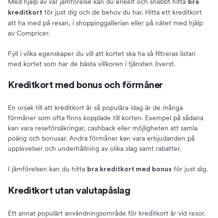
Med hjälp av vår jämförelse kan du enkelt och snabbt hitta
bra
för just dig och de behov du har. Hitta ett kreditkort
kreditkort
att ha med på resan, i shoppinggallerian eller på nätet med hjälp
av Compricer.
Fyll i vilka egenskaper du vill att kortet ska ha så filtreras listan
med kortet som har de bästa villkoren i tjänsten överst.
Kreditkort med bonus och förmåner
En orsak till att kreditkort är så populära idag är de många
förmåner som ofta finns kopplade till korten. Exempel på sådana
kan vara reseförsäkringar, cashback eller möjligheten att samla
poäng och bonusar. Andra förmåner kan vara erbjudanden på
upplevelser och underhållning av olika slag samt rabatter.
I jämförelsen kan du hitta
för just dig.
bra kreditkort med bonus
Kreditkort utan valutapåslag
Ett annat populärt användningsområde för kreditkort är vid resor.