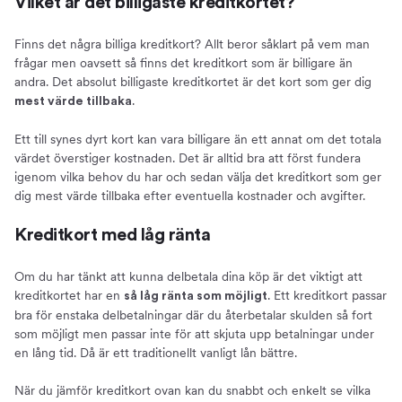
Vilket är det billigaste kreditkortet?
Finns det några billiga kreditkort? Allt beror såklart på vem man
frågar men oavsett så finns det kreditkort som är billigare än
andra. Det absolut billigaste kreditkortet är det kort som ger dig
.
mest värde tillbaka
Ett till synes dyrt kort kan vara billigare än ett annat om det totala
värdet överstiger kostnaden. Det är alltid bra att först fundera
igenom vilka behov du har och sedan välja det kreditkort som ger
dig mest värde tillbaka efter eventuella kostnader och avgifter.
Kreditkort med låg ränta
Om du har tänkt att kunna delbetala dina köp är det viktigt att
kreditkortet har en
. Ett kreditkort passar
så låg ränta som möjligt
bra för enstaka delbetalningar där du återbetalar skulden så fort
som möjligt men passar inte för att skjuta upp betalningar under
en lång tid. Då är ett traditionellt vanligt lån bättre.
När du jämför kreditkort ovan kan du snabbt och enkelt se vilka