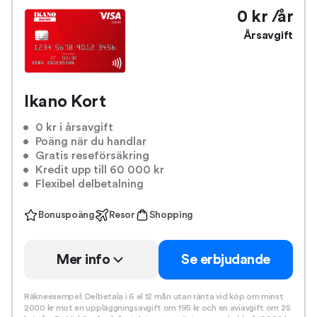
0 kr /år
Årsavgift
Ikano Kort
0 kr i årsavgift
Poäng när du handlar
Gratis reseförsäkring
Kredit upp till 60 000 kr
Flexibel delbetalning
Bonuspoäng
Resor
Shopping
Mer info
Se erbjudande
Räkneexempel: Delbetala i 6 el 12 mån utan ränta vid köp om minst
2000 kr mot en uppläggningsavgift om 195 kr och en aviavgift om 25