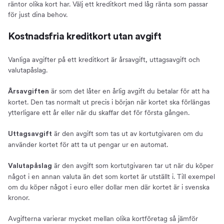
räntor olika kort har. Välj ett kreditkort med låg ränta som passar
för just dina behov.
Kostnadsfria kreditkort utan avgift
Vanliga avgifter på ett kreditkort är årsavgift, uttagsavgift och
valutapåslag.
är som det låter en årlig avgift du betalar för att ha
Årsavgiften
kortet. Den tas normalt ut precis i början när kortet ska förlängas
ytterligare ett år eller när du skaffar det för första gången.
är den avgift som tas ut av kortutgivaren om du
Uttagsavgift
använder kortet för att ta ut pengar ur en automat.
är den avgift som kortutgivaren tar ut när du köper
Valutapåslag
något i en annan valuta än det som kortet är utställt i. Till exempel
om du köper något i euro eller dollar men där kortet är i svenska
kronor.
Avgifterna varierar mycket mellan olika kortföretag så jämför