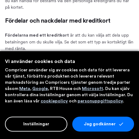
du kan handla för bestäms via den personliga kreditgräns du har
på kortet.
Fördelar och nackdelar med kreditkort
är att du kan välja att dela upp
Fördelarna med ett kreditkort
betalningen om du skulle vilja. Se det som ett typ av kortsiktigt lån
med ränta.
Vi använder cookies och data
Ett kreditkort har normalt även fördelar som bonus/poäng på
inköp, förmåner, rabatter och reseförsäkring med mera. Det är
Compricer använder sig av cookies och data för att leverera
även smidigt att få alla inköp samlade på en faktura.
vår tjänst, förbättra produkten och leverera relevant
marknadsföring av Compricers tjänster genom tredje parter
är att det ofta är dyrt att dela
Nackdelarna med ett kreditkort
såsom
Meta
,
Google
, RTB House och
Microsoft
. Du kan själv
upp betalningarna. Räntan är normalt högre än ett traditionellt lån
kontrollera dina inställningar genom att välja inställningar. Du
och väljer du att delbetala små summor under lång tid blir
kan även läsa vår
cookiepolicy
och
personuppgiftspolicy
.
slutsumman högre än det ursprungliga köpet.
Fördelar och nackdelar med betalkort
Inställningar
Jag godkänner
På samma sätt som för ett kreditkort får du en faktura med alla