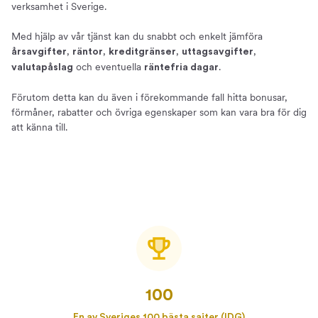
verksamhet i Sverige.
Läs mer om kreditkort
Med hjälp av vår tjänst kan du snabbt och enkelt jämföra
,
,
,
,
årsavgifter
räntor
kreditgränser
uttagsavgifter
och eventuella
.
valutapåslag
räntefria dagar
Förutom detta kan du även i förekommande fall hitta bonusar,
förmåner, rabatter och övriga egenskaper som kan vara bra för dig
att känna till.
100
En av Sveriges 100 bästa sajter (IDG)