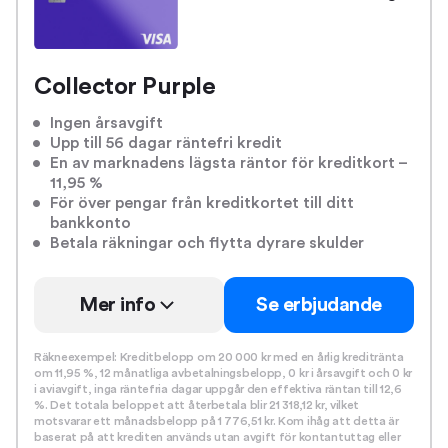
Collector Purple
Ingen årsavgift
Upp till 56 dagar räntefri kredit
En av marknadens lägsta räntor för kreditkort –
11,95 %
För över pengar från kreditkortet till ditt
bankkonto
Betala räkningar och flytta dyrare skulder
Mer info
Se erbjudande
Räkneexempel: Kreditbelopp om 20 000 kr med en årlig kreditränta
om 11,95 %, 12 månatliga avbetalningsbelopp, 0 kr i årsavgift och 0 kr
i aviavgift, inga räntefria dagar uppgår den effektiva räntan till 12,6
%. Det totala beloppet att återbetala blir 21 318,12 kr, vilket
motsvarar ett månadsbelopp på 1 776,51 kr. Kom ihåg att detta är
baserat på att krediten används utan avgift för kontantuttag eller