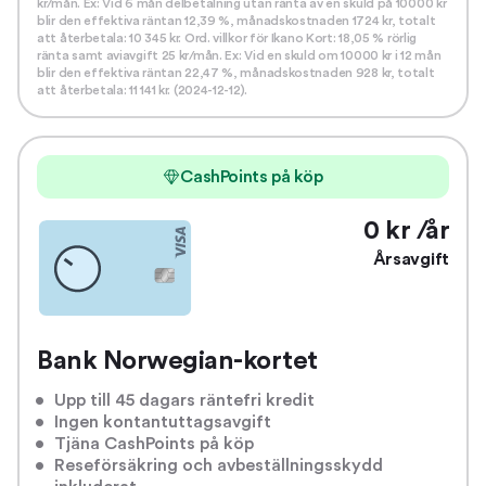
kr/mån. Ex: Vid 6 mån delbetalning utan ränta av en skuld på 10000 kr
blir den effektiva räntan 12,39 %, månadskostnaden 1724 kr, totalt
att återbetala: 10 345 kr. Ord. villkor för Ikano Kort: 18,05 % rörlig
ränta samt aviavgift 25 kr/mån. Ex: Vid en skuld om 10000 kr i 12 mån
blir den effektiva räntan 22,47 %, månadskostnaden 928 kr, totalt
att återbetala: 11 141 kr. (2024-12-12).
CashPoints på köp
0 kr /år
Årsavgift
Bank Norwegian-kortet
Upp till 45 dagars räntefri kredit
Ingen kontantuttagsavgift
Tjäna CashPoints på köp
Reseförsäkring och avbeställningsskydd