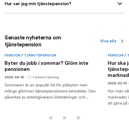
Hur ser jag min tjänstepension?
Senaste nyheterna om
Visa alla
tjänstepension
PENSION
/
TJÄNSTEPENSION
PENSION
/
Byter du jobb i sommar? Glöm inte
Hur ska 
pensionen
tjänstep
marknad
2026-06-16
1 minuts läsning
2026-02-10
Sommaren är en populär tid för jobbyten men
många glömmer tjänstepensionens betydelse. Den
Hur man välj
påverkas av arbetsgivarens inbetalningar och
marknader ä
påverkar pensionen.
att göra på
mot en viss 