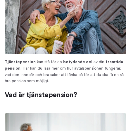
Förmånsbestämd eller premiebestämd
tjänstepension?
Så kan du påverka din tjänstepension
Så mycket bör du ha i tjänstepension
Så placeras pengarna
Avgifternas betydelse
Flytta tjänstepensionen
Valcentraler
kan stå för en
av din
Tjänstepension
betydande del
framtida
Löneväxla - lönsamt eller ej?
. Här kan du läsa mer om hur avtalspensionen fungerar,
pension
vad den innebär och bra saker att tänka på för att du ska få en så
Ta ut tjänstepension – Så fungerar det
bra pension som möjligt.
Vad är tjänstepension?