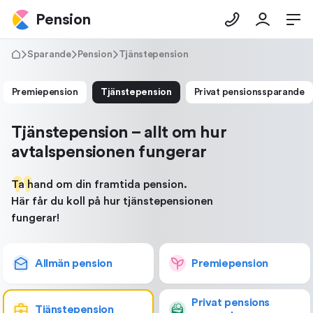
Pension
Sparande
Pension
Tjänstepension
Premiepension
Tjänstepension
Privat pensionssparande
Tjänstepension – allt om hur
avtalspensionen fungerar
Ta hand om din framtida pension.
Här får du koll på hur tjänstepensionen
fungerar!
Allmän pension
Premie­pension
Privat
pensions­
Tjänste­pension