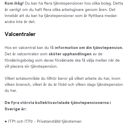
Du kan ha flera tjänstepensioner hos olika bolag. Detta
Kom ihåg!
är vanligt om du haft flera olika arbetsgivare genom åren. Det
innebär att du kan ha tjänstepensioner som är flyttbara medan
andra inte är det.
Valcentraler
Hos en valcentral kan du få
.
information om din tjänstepension
Det är valcentralen som
av de
sköter upphandlingen
försäkringsbolag som deras försäkrade ska få välja mellan när de
vill placera sin tjänstepension.
Vilket avtalsområde du tillhör beror på vilket arbete du har, inom
vilken bransch, vilket år du är född och vilken slags tjänstepension
du har.
De fyra största kollektivavtalade tjänstepensionerna i
Sverige är:
• ITP1 och ITP2 - Privatanställd tjänsteman