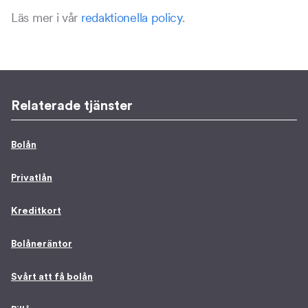
Läs mer i vår
redaktionella policy
.
Relaterade tjänster
Bolån
Privatlån
Kreditkort
Bolåneräntor
Svårt att få bolån