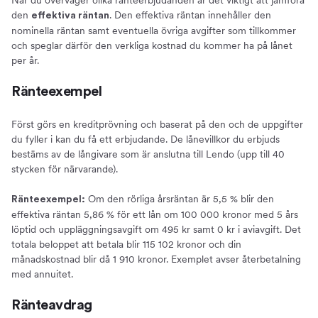
den
. Den effektiva räntan innehåller den
effektiva räntan
nominella räntan samt eventuella övriga avgifter som tillkommer
och speglar därför den verkliga kostnad du kommer ha på lånet
per år.
Ränteexempel
Först görs en kreditprövning och baserat på den och de uppgifter
du fyller i kan du få ett erbjudande. De lånevillkor du erbjuds
bestäms av de långivare som är anslutna till Lendo (upp till 40
stycken för närvarande).
Om den rörliga årsräntan är 5,5 % blir den
Ränteexempel:
effektiva räntan 5,86 % för ett lån om 100 000 kronor med 5 års
löptid och uppläggningsavgift om 495 kr samt 0 kr i aviavgift. Det
totala beloppet att betala blir 115 102 kronor och din
månadskostnad blir då 1 910 kronor. Exemplet avser återbetalning
med annuitet.
Ränteavdrag