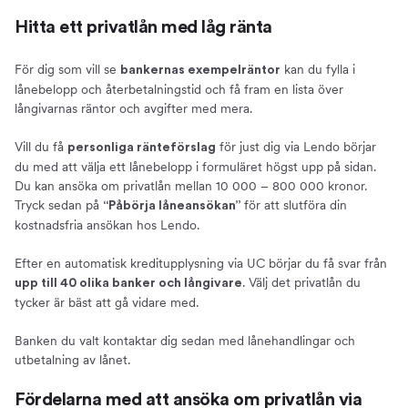
Låna inte mer än du behöver
Hitta ett privatlån med låg ränta
Låneskydd
För dig som vill se
kan du fylla i
bankernas exempelräntor
Om Compricer
lånebelopp och återbetalningstid och få fram en lista över
Om oss
långivarnas räntor och avgifter med mera.
Ansök om privatlån
Vill du få
för just dig via Lendo börjar
personliga ränteförslag
du med att välja ett lånebelopp i formuläret högst upp på sidan.
Du kan ansöka om privatlån mellan 10 000 – 800 000 kronor.
Tryck sedan på
för att slutföra din
“Påbörja låneansökan”
kostnadsfria ansökan hos Lendo.
Efter en automatisk kreditupplysning via UC börjar du få svar från
. Välj det privatlån du
upp till 40 olika banker och långivare
tycker är bäst att gå vidare med.
Banken du valt kontaktar dig sedan med lånehandlingar och
utbetalning av lånet.
Fördelarna med att ansöka om privatlån via