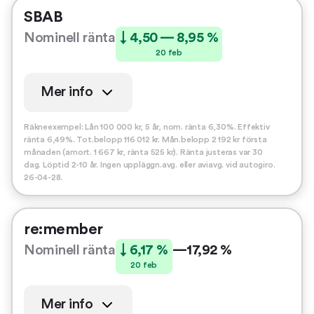
SBAB
Nominell ränta
↓ 4,50 — 8,95 %
20 feb
Mer info
Räkneexempel: Lån 100 000 kr, 5 år, nom. ränta 6,30%. Effektiv
ränta 6,49%. Tot.belopp 116 012 kr. Mån.belopp 2 192 kr första
månaden (amort. 1 667 kr, ränta 525 kr). Ränta justeras var 30
dag. Löptid 2-10 år. Ingen uppläggn.avg. eller aviavg. vid autogiro.
26-04-28.
re:member
Nominell ränta
↓ 6,17 %
—
17,92 %
20 feb
Mer info