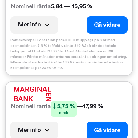
Nominell ränta
5,84 — 15,95 %
Mer info
Gå vidare
Räkneexempel: För ett lån på 140 000 kr upplagt på 9 år med
exempelräntan 7,9 % (effektiv ränta 8,19 %) så blir det totala
beloppet att betala 197 225 kr. Lånet återbetalas under 108
månader. Första månaden aviseras bara ränta och ingen amortering.
Månadskostnaden är därefter 1 826 kr/mån om räntan inte ändras.
Exempelränta per 2026-05-19.
Nominell ränta
↓ 5,75 %
—
17,99 %
11 feb
Mer info
Gå vidare