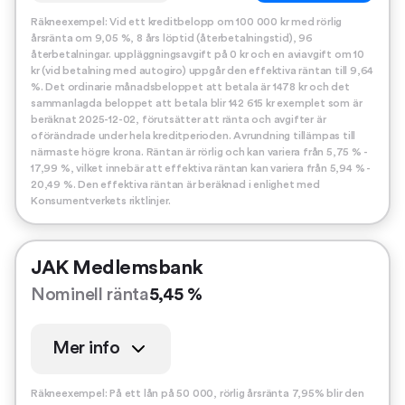
Räkneexempel: Vid ett kreditbelopp om 100 000 kr med rörlig
årsränta om 9,05 %, 8 års löptid (återbetalningstid), 96
återbetalningar. uppläggningsavgift på 0 kr och en aviavgift om 10
kr (vid betalning med autogiro) uppgår den effektiva räntan till 9,64
%. Det ordinarie månadsbeloppet att betala är 1478 kr och det
sammanlagda beloppet att betala blir 142 615 kr exemplet som är
beräknat 2025-12-02, förutsätter att ränta och avgifter är
oförändrade under hela kreditperioden. Avrundning tillämpas till
närmaste högre krona. Räntan är rörlig och kan variera från 5,75 % -
17,99 %, vilket innebär att effektiva räntan kan variera från 5,94 % -
20,49 %. Den effektiva räntan är beräknad i enlighet med
Konsumentverkets riktlinjer.
JAK Medlemsbank
Nominell ränta
5,45 %
Mer info
Räkneexempel: På ett lån på 50 000, rörlig årsränta 7,95% blir den