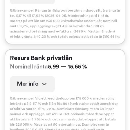
Räkneexempel: Räntan är rörlig och bestäms individuellt, årsränta är
f.n. 6,17 % till 17,92 % (2026-04-01). Återbetalningstid 1 - 15 år.
Baserat på ett lån om 230 000 kr återbetalat under 10 år, nominell
ränta 9,7%, uppläggningsavgift 495 kr betalar du 3 001 kr i
månaden vid betalning med e-faktura, (3496 kr första månaden)
effektiv ränta är 10,20 % och totalt belopp att betala är 360 661 kr.
Resurs Bank privatlån
Nominell ränta
5,99 — 15,65 %
Mer info
Räkneexempel: Vid ett kreditbelopp om 175 000 kr med en rörlig
årsränta på 9,67 % och 5 års löptid (återbetalningstid) uppgår den
effektiva räntan till 10,72 %. Administrationsavgift om 39 kr per
månad och uppläggn. om 499 kr. Det ordinarie månadsbeloppet
att betala är 3 768 kr och det sammanlagda beloppet att betala
blir 226 058 kr fördelat på 60 avbetalningar. Exemplet som är
beräknat 2026-0-03, förutsätter att ränta och avgifter är