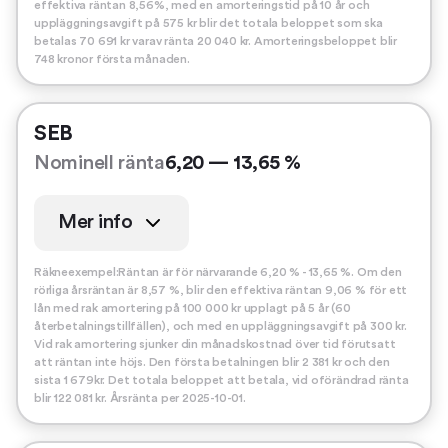
effektiva räntan 8,56%, med en amorteringstid på 10 år och
uppläggningsavgift på 575 kr blir det totala beloppet som ska
betalas 70 691 kr varav ränta 20 040 kr. Amorteringsbeloppet blir
748 kronor första månaden.
SEB
Nominell ränta
6,20 — 13,65 %
Mer info
Räkneexempel:Räntan är för närvarande 6,20 % - 13,65 %. Om den
rörliga årsräntan är 8,57 %, blir den effektiva räntan 9,06 % för ett
lån med rak amortering på 100 000 kr upplagt på 5 år (60
återbetalningstillfällen), och med en uppläggningsavgift på 300 kr.
Vid rak amortering sjunker din månadskostnad över tid förutsatt
att räntan inte höjs. Den första betalningen blir 2 381 kr och den
sista 1 679kr. Det totala beloppet att betala, vid oförändrad ränta
blir 122 081 kr. Årsränta per 2025-10-01.