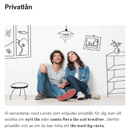
Privatlån
Privatlån
Hitta ett privatlån med låg ränta
Fördelarna med att ansöka om privatlån via Lendo
Hur funkar privatlån?
Om privatlån
Ränta
Effektiv ränta
Ränteexempel
Ränteavdrag
Återbetalningstid och amortering
Förtidslösen
Krav för att få låna
Grundkrav och villkor
För lån upp till 800 000 kr
Vi samarbetar med Lendo som erbjuder privatlån för dig som vill
ansöka om
eller
. Jämför
nytt lån
samla flera lån och krediter
Bra att tänka på
privatlån och se om du kan hitta ett
.
lån med låg ränta
Situationer då du bör undvika privatlån