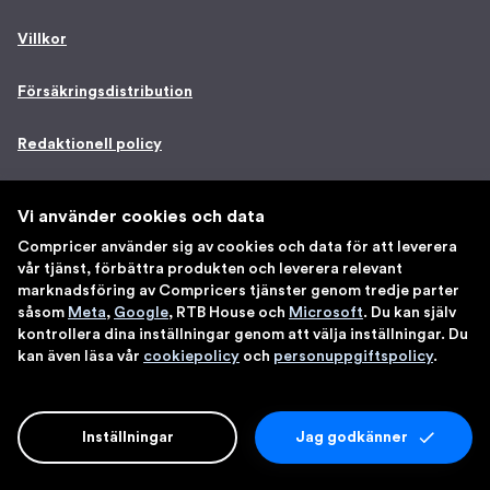
Villkor
Försäkringsdistribution
Redaktionell policy
Ändra val av cookies
Vi använder cookies och data
Compricer använder sig av cookies och data för att leverera
vår tjänst, förbättra produkten och leverera relevant
Adress
marknadsföring av Compricers tjänster genom tredje parter
såsom
Meta
,
Google
, RTB House och
Microsoft
. Du kan själv
kontrollera dina inställningar genom att välja inställningar. Du
Postadress:
kan även läsa vår
cookiepolicy
och
personuppgiftspolicy
.
Compricer AB
Västra Järnvägsgatan 21
111 64 Stockholm
Inställningar
Jag godkänner
Organisationsnummer:
556655-5727