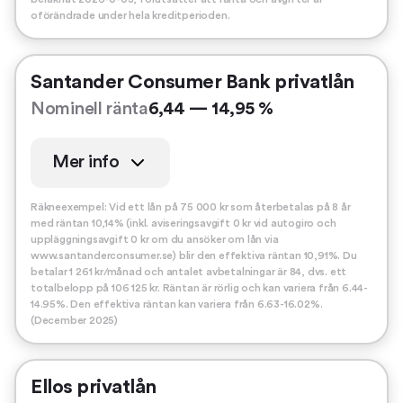
oförändrade under hela kreditperioden.
Santander Consumer Bank privatlån
Nominell ränta
6,44 — 14,95 %
Mer info
Räkneexempel: Vid ett lån på 75 000 kr som återbetalas på 8 år
med räntan 10,14% (inkl. aviseringsavgift 0 kr vid autogiro och
uppläggningsavgift 0 kr om du ansöker om lån via
www.santanderconsumer.se) blir den effektiva räntan 10,91%. Du
betalar 1 261 kr/månad och antalet avbetalningar är 84, dvs. ett
totalbelopp på 106 125 kr. Räntan är rörlig och kan variera från 6.44-
14.95%. Den effektiva räntan kan variera från 6.63-16.02%.
(December 2025)
Ellos privatlån