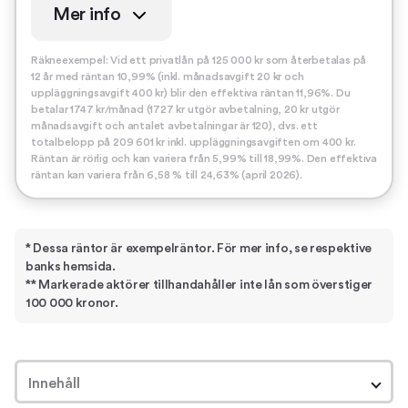
Mer info
Räkneexempel: Vid ett privatlån på 125 000 kr som återbetalas på
12 år med räntan 10,99% (inkl. månadsavgift 20 kr och
uppläggningsavgift 400 kr) blir den effektiva räntan 11,96%. Du
betalar 1747 kr/månad (1727 kr utgör avbetalning, 20 kr utgör
månadsavgift och antalet avbetalningar är 120), dvs. ett
totalbelopp på 209 601 kr inkl. uppläggningsavgiften om 400 kr.
Räntan är rörlig och kan variera från 5,99% till 18,99%. Den effektiva
räntan kan variera från 6,58 % till 24,63% (april 2026).
* Dessa räntor är exempelräntor. För mer info, se respektive
banks hemsida.
** Markerade aktörer tillhandahåller inte lån som överstiger
100 000 kronor.
Innehåll