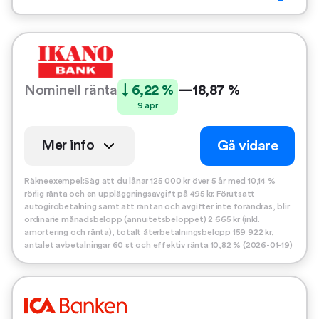
Nominell ränta
↓ 6,22 %
—
18,87 %
9 apr
Mer info
Gå vidare
Räkneexempel:Säg att du lånar 125 000 kr över 5 år med 10,14 %
rörlig ränta och en uppläggningsavgift på 495 kr. Förutsatt
autogirobetalning samt att räntan och avgifter inte förändras, blir
ordinarie månadsbelopp (annuitetsbeloppet) 2 665 kr (inkl.
amortering och ränta), totalt återbetalningsbelopp 159 922 kr,
antalet avbetalningar 60 st och effektiv ränta 10,82 % (2026-01-19)