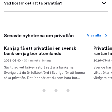
Vad kostar det att ta privatlån?
Senaste nyheterna om privatlån
Visa alla
Kan jag få ett privatlån i en svensk
Privatlån
bank om jag bor utomlands
räntan h
2026-05-10
1 minuts läsning
2026-03-19
Såvitt jag vet kräver i stort sett alla bankerna i
Sverige har 
Sverige att du är folkbokförd i Sverige för att kunna
vilket ökar
söka privatlån. Det innebär att du som bara bor
viktigare a
utomlands tillfälligt kan ha större chans om du...