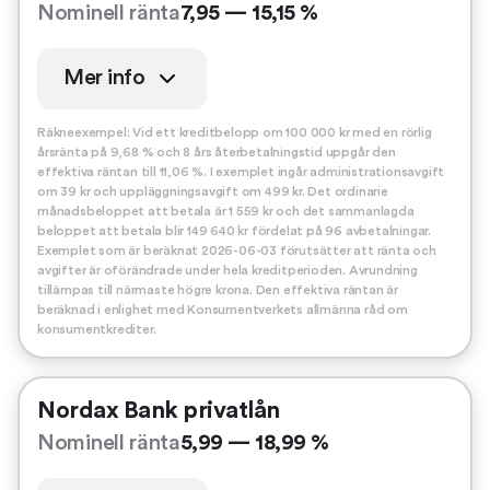
Nominell ränta
7,95 — 15,15 %
Mer info
Räkneexempel: Vid ett kreditbelopp om 100 000 kr med en rörlig
årsränta på 9,68 % och 8 års återbetalningstid uppgår den
effektiva räntan till 11,06 %. I exemplet ingår administrationsavgift
om 39 kr och uppläggningsavgift om 499 kr. Det ordinarie
månadsbeloppet att betala är 1 559 kr och det sammanlagda
beloppet att betala blir 149 640 kr fördelat på 96 avbetalningar.
Exemplet som är beräknat 2026-06-03 förutsätter att ränta och
avgifter är oförändrade under hela kreditperioden. Avrundning
tillämpas till närmaste högre krona. Den effektiva räntan är
beräknad i enlighet med Konsumentverkets allmänna råd om
konsumentkrediter.
Nordax Bank privatlån
Nominell ränta
5,99 — 18,99 %