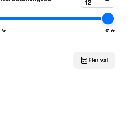
 år
12 år
Fler val