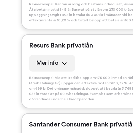
Räkneexempel: Räntan är rörlig och bestäms individuellt, årsränt
Återbetalningstid 1 - 15 år. Baserat på ett lån om 230 000 kr åt
uppläggningsavgift 495 kr betalar du 3 001 kr i månaden vid b
effektiv ränta är 10,20 % och totalt belopp att betala är 360 6
Resurs Bank privatlån
Mer info
Räkneexempel: Vid ett kreditbelopp om 175 000 kr med en rörli
(återbetalningstid) uppgår den effektiva räntan till 10,72 %.
om 499 kr. Det ordinarie månadsbeloppet att betala är 3 768 
058 kr fördelat på 60 avbetalningar. Exemplet som är beräknat
oförändrade under hela kreditperioden.
Santander Consumer Bank privatlå