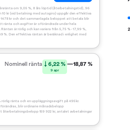
rsränta om 9,05 %, 8 års löptid (återbetalningstid), 96
m 10 kr (vid betalning med autogiro) uppgår den effektiva
r 1478 kr och det sammanlagda beloppet att betala blir
tt ränta och avgifter är oförändrade under hela
2
Räntan är rörlig och kan variera från 5,75 % - 17,99 %,
0,49 %. Den effektiva räntan är beräknad i enlighet med
Nominell ränta
↓ 6,22 %
—
18,87 %
9 apr
 rörlig ränta och en uppläggningsavgift på 495 kr.
 förändras, blir ordinarie månadsbelopp
alt återbetalningsbelopp 159 922 kr, antalet avbetalningar