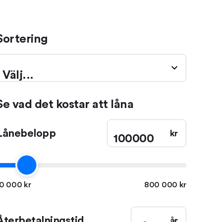
Sortering
Välj...
Se vad det kostar att låna
Lånebelopp
kr
0 000 kr
800 000 kr
Återbetalningstid
år