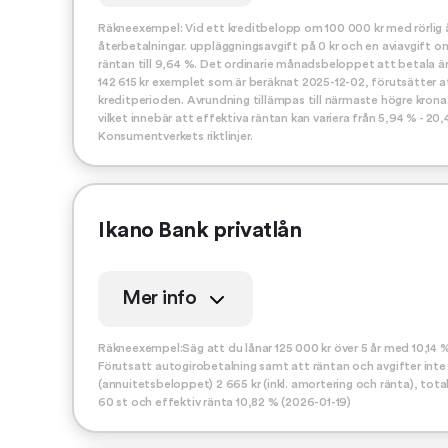
Räkneexempel: Vid ett kreditbelopp om 100 000 kr med rörlig å
återbetalningar. uppläggningsavgift på 0 kr och en aviavgift o
räntan till 9,64 %. Det ordinarie månadsbeloppet att betala ä
142 615 kr exemplet som är beräknat 2025-12-02, förutsätter a
kreditperioden. Avrundning tillämpas till närmaste högre krona. 
vilket innebär att effektiva räntan kan variera från 5,94 % - 2
Konsumentverkets riktlinjer.
Ikano Bank privatlån
Mer info
Räkneexempel:Säg att du lånar 125 000 kr över 5 år med 10,14 %
Förutsatt autogirobetalning samt att räntan och avgifter inte
(annuitetsbeloppet) 2 665 kr (inkl. amortering och ränta), tot
60 st och effektiv ränta 10,82 % (2026-01-19)