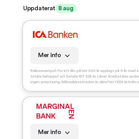
Uppdaterat
8 aug
Mer info
Räkneexempel: För ett lån på 140 000 kr upplagt på 9 år med ex
totala beloppet att betala 197 225 kr. Lånet återbetalas unde
ingen amortering. Månadskostnaden är därefter 1 826 kr/mån 
Mer info