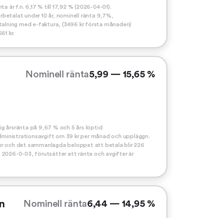
a är f.n. 6,17 % till 17,92 % (2026-04-01).
erbetalat under 10 år, nominell ränta 9,7%,
etalning med e-faktura, (3496 kr första månaden)
61 kr.
Nominell ränta
5,99 — 15,65 %
g årsränta på 9,67 % och 5 års löptid
 Administrationsavgift om 39 kr per månad och uppläggn.
kr och det sammanlagda beloppet att betala blir 226
 2026-0-03, förutsätter att ränta och avgifter är
n
Nominell ränta
6,44 — 14,95 %