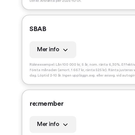
081 kr. Årsränta per 2025-10-01.
SBAB
Mer info
Räkneexempel: Lån 100 000 kr, 5 år, nom. ränta 6,30%. Effektiv
första månaden (amort. 1 667 kr, ränta 525 kr). Ränta justeras 
dag. Löptid 2-10 år. Ingen uppläggn.avg. eller aviavg. vid autogi
re:member
Mer info