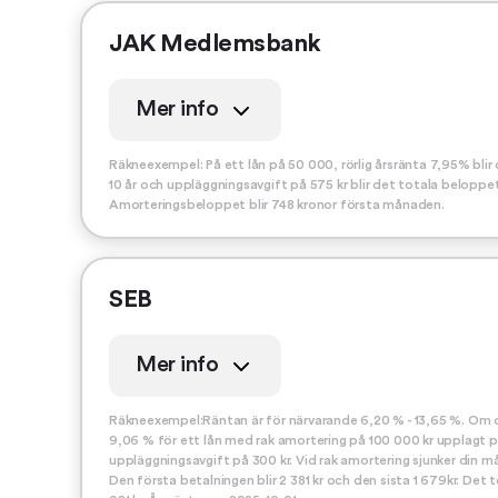
JAK Medlemsbank
Mer info
Räkneexempel: På ett lån på 50 000, rörlig årsränta 7,95% bli
10 år och uppläggningsavgift på 575 kr blir det totala beloppet
Amorteringsbeloppet blir 748 kronor första månaden.
SEB
Mer info
Räkneexempel:Räntan är för närvarande 6,20 % - 13,65 %. Om den
9,06 % för ett lån med rak amortering på 100 000 kr upplagt på
uppläggningsavgift på 300 kr. Vid rak amortering sjunker din m
Den första betalningen blir 2 381 kr och den sista 1 679kr. Det 