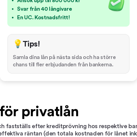
Ansök upp till 800 000 kr
Svar från 40 långivare
En UC. Kostnadsfritt!
💡Tips!
Samla dina lån på nästa sida och ha större
chans till fler erbjudanden från bankerna.
för privatlån
ch fastställs efter kreditprövning hos respektive ba
ffektiva räntan (den totala kostnaden för lånet inkl