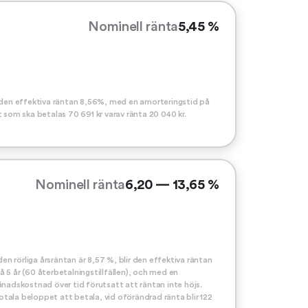
Nominell ränta
5,45 %
r den effektiva räntan 8,56%, med en amorteringstid på
 som ska betalas 70 691 kr varav ränta 20 040 kr.
Nominell ränta
6,20 — 13,65 %
 rörliga årsräntan är 8,57 %, blir den effektiva räntan
 5 år (60 återbetalningstillfällen), och med en
ånadskostnad över tid förutsatt att räntan inte höjs.
totala beloppet att betala, vid oförändrad ränta blir 122