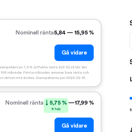
Nominell ränta
5,84 — 15,95 %
Gå vidare
empelräntan 7,9 % (effektiv ränta 8,19 %) så blir det
r 108 månader. Första månaden aviseras bara ränta och
om räntan inte ändras. Exempelränta per 2026-05-19.
Nominell ränta
↓ 5,75 %
—
17,99 %
11 feb
1
Gå vidare