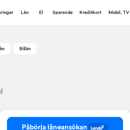
kringar
Lån
El
Sparande
Kreditkort
Mobil, TV
ån
Billån
!
Påbörja låneansökan