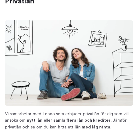
Privatlån
Privatlån
Hitta ett privatlån med låg ränta
Fördelarna med att ansöka om privatlån via Lendo
Hur funkar privatlån?
Om privatlån
Ränta
Effektiv ränta
Ränteexempel
Ränteavdrag
Återbetalningstid och amortering
Förtidslösen
Krav för att få låna
Grundkrav och villkor
För lån upp till 800 000 kr
Vi samarbetar med Lendo som erbjuder privatlån för dig som vill
ansöka om
eller
. Jämför
nytt lån
samla flera lån och krediter
Bra att tänka på
privatlån och se om du kan hitta ett
.
lån med låg ränta
Situationer då du bör undvika privatlån