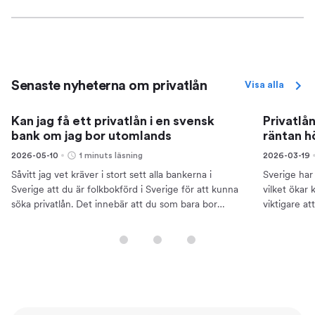
Senaste nyheterna om privatlån
Visa alla
Kan jag få ett privatlån i en svensk
Privatlån
bank om jag bor utomlands
räntan h
2026-05-10
1 minuts läsning
2026-03-19
Såvitt jag vet kräver i stort sett alla bankerna i
Sverige har 
Sverige att du är folkbokförd i Sverige för att kunna
vilket ökar
söka privatlån. Det innebär att du som bara bor
viktigare a
utomlands tillfälligt kan ha större chans om du...