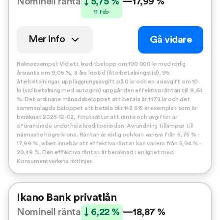
Nominell ränta
↓ 5,75 %
—
17,99 %
11 feb
Mer info
Gå vidare
Räkneexempel: Vid ett kreditbelopp om 100 000 kr med rörlig
årsränta om 9,05 %, 8 års löptid (återbetalningstid), 96
återbetalningar. uppläggningsavgift på 0 kr och en aviavgift om 10
kr (vid betalning med autogiro) uppgår den effektiva räntan till 9,64
%. Det ordinarie månadsbeloppet att betala är 1478 kr och det
sammanlagda beloppet att betala blir 142 615 kr exemplet som är
beräknat 2025-12-02, förutsätter att ränta och avgifter är
oförändrade under hela kreditperioden. Avrundning tillämpas till
närmaste högre krona. Räntan är rörlig och kan variera från 5,75 % -
17,99 %, vilket innebär att effektiva räntan kan variera från 5,94 % -
20,49 %. Den effektiva räntan är beräknad i enlighet med
Konsumentverkets riktlinjer.
Ikano Bank privatlån
Nominell ränta
↓ 6,22 %
—
18,87 %