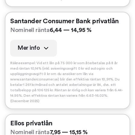
Santander Consumer Bank privatlån
Nominell ränta
6,44 — 14,95 %
Mer info
Räkneexempel: Vid ett lån på 75 000 kr som återbetalas på 8 år
med räntan 10,14% (inkl. aviseringsavgift 0 kr vid autogiro och
uppläggningsavgift 0 kr om du ansöker om lån via
www.santanderconsumer.se) blir den effektiva räntan 10,91%. Du
betalar 1 261 kr/månad och antalet avbetalningar är 84, dvs. ett
totalbelopp på 106 125 kr. Räntan är rörlig och kan variera från 6.44-
14.95%. Den effektiva räntan kan variera från 6.63-16.02%.
(December 2025)
Ellos privatlån
Nominell ränta
7,95 — 15,15 %