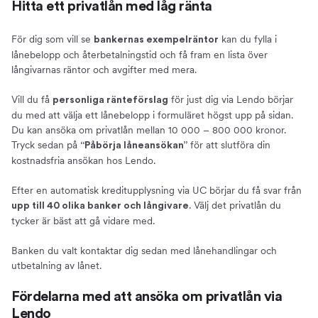
Låna inte mer än du behöver
Hitta ett privatlån med låg ränta
Låneskydd
För dig som vill se
kan du fylla i
bankernas exempelräntor
Om Compricer
lånebelopp och återbetalningstid och få fram en lista över
Om oss
långivarnas räntor och avgifter med mera.
Ansök om privatlån
Vill du få
för just dig via Lendo börjar
personliga ränteförslag
du med att välja ett lånebelopp i formuläret högst upp på sidan.
Du kan ansöka om privatlån mellan 10 000 – 800 000 kronor.
Tryck sedan på
för att slutföra din
“Påbörja låneansökan”
kostnadsfria ansökan hos Lendo.
Efter en automatisk kreditupplysning via UC börjar du få svar från
. Välj det privatlån du
upp till 40 olika banker och långivare
tycker är bäst att gå vidare med.
Banken du valt kontaktar dig sedan med lånehandlingar och
utbetalning av lånet.
Fördelarna med att ansöka om privatlån via
Lendo