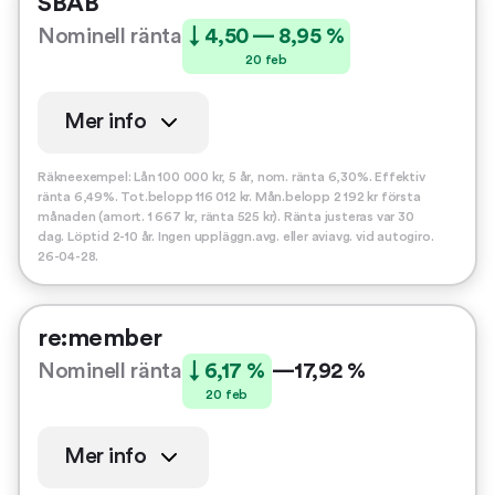
SBAB
Nominell ränta
↓ 4,50 — 8,95 %
20 feb
Mer info
Räkneexempel: Lån 100 000 kr, 5 år, nom. ränta 6,30%. Effektiv
ränta 6,49%. Tot.belopp 116 012 kr. Mån.belopp 2 192 kr första
månaden (amort. 1 667 kr, ränta 525 kr). Ränta justeras var 30
dag. Löptid 2-10 år. Ingen uppläggn.avg. eller aviavg. vid autogiro.
26-04-28.
re:member
Nominell ränta
↓ 6,17 %
—
17,92 %
20 feb
Mer info