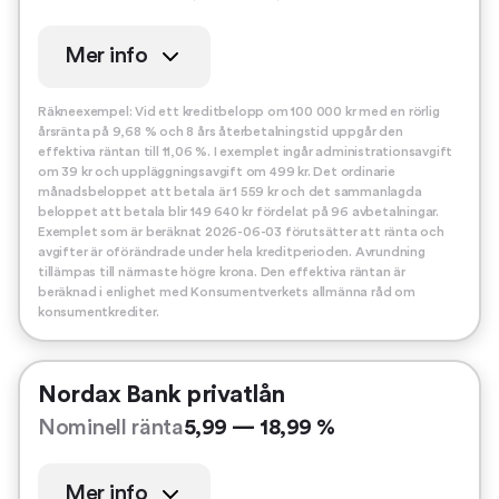
Mer info
Räkneexempel: Vid ett kreditbelopp om 100 000 kr med en rörlig
årsränta på 9,68 % och 8 års återbetalningstid uppgår den
effektiva räntan till 11,06 %. I exemplet ingår administrationsavgift
om 39 kr och uppläggningsavgift om 499 kr. Det ordinarie
månadsbeloppet att betala är 1 559 kr och det sammanlagda
beloppet att betala blir 149 640 kr fördelat på 96 avbetalningar.
Exemplet som är beräknat 2026-06-03 förutsätter att ränta och
avgifter är oförändrade under hela kreditperioden. Avrundning
tillämpas till närmaste högre krona. Den effektiva räntan är
beräknad i enlighet med Konsumentverkets allmänna råd om
konsumentkrediter.
Nordax Bank privatlån
Nominell ränta
5,99 — 18,99 %
Mer info