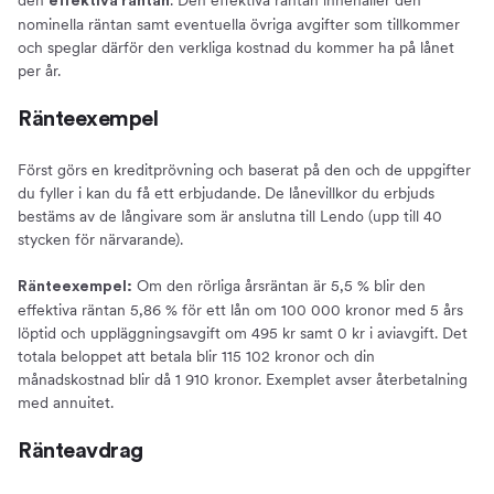
effektiva räntan
nominella räntan samt eventuella övriga avgifter som tillkommer
och speglar därför den verkliga kostnad du kommer ha på lånet
per år.
Ränteexempel
Först görs en kreditprövning och baserat på den och de uppgifter
du fyller i kan du få ett erbjudande. De lånevillkor du erbjuds
bestäms av de långivare som är anslutna till Lendo (upp till 40
stycken för närvarande).
Om den rörliga årsräntan är 5,5 % blir den
Ränteexempel:
effektiva räntan 5,86 % för ett lån om 100 000 kronor med 5 års
löptid och uppläggningsavgift om 495 kr samt 0 kr i aviavgift. Det
totala beloppet att betala blir 115 102 kronor och din
månadskostnad blir då 1 910 kronor. Exemplet avser återbetalning
med annuitet.
Ränteavdrag