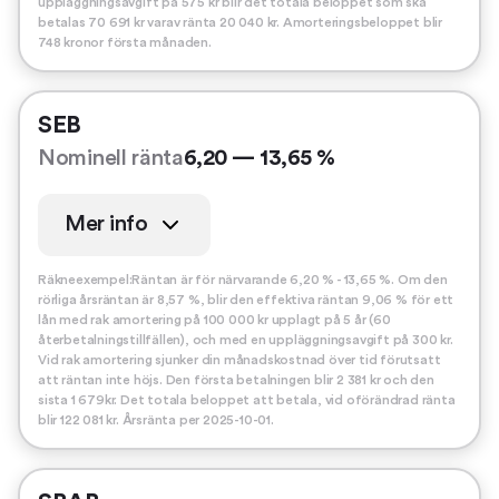
uppläggningsavgift på 575 kr blir det totala beloppet som ska
betalas 70 691 kr varav ränta 20 040 kr. Amorteringsbeloppet blir
748 kronor första månaden.
SEB
Nominell ränta
6,20 — 13,65 %
Mer info
Räkneexempel:Räntan är för närvarande 6,20 % - 13,65 %. Om den
rörliga årsräntan är 8,57 %, blir den effektiva räntan 9,06 % för ett
lån med rak amortering på 100 000 kr upplagt på 5 år (60
återbetalningstillfällen), och med en uppläggningsavgift på 300 kr.
Vid rak amortering sjunker din månadskostnad över tid förutsatt
att räntan inte höjs. Den första betalningen blir 2 381 kr och den
sista 1 679kr. Det totala beloppet att betala, vid oförändrad ränta
blir 122 081 kr. Årsränta per 2025-10-01.