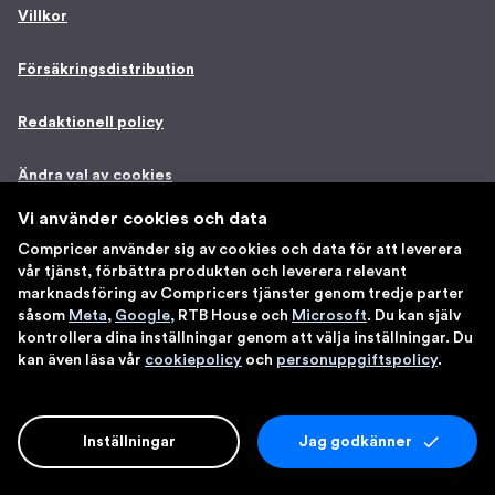
Villkor
Försäkringsdistribution
Redaktionell policy
Ändra val av cookies
Vi använder cookies och data
Compricer använder sig av cookies och data för att leverera
Adress
vår tjänst, förbättra produkten och leverera relevant
marknadsföring av Compricers tjänster genom tredje parter
såsom
Meta
,
Google
, RTB House och
Microsoft
. Du kan själv
Postadress:
kontrollera dina inställningar genom att välja inställningar. Du
Compricer AB
kan även läsa vår
cookiepolicy
och
personuppgiftspolicy
.
Västra Järnvägsgatan 21
111 64 Stockholm
Organisationsnummer:
Inställningar
Jag godkänner
556655-5727