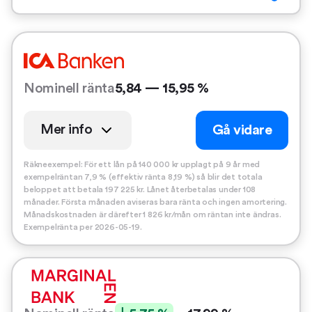
Nominell ränta
5,84 — 15,95 %
Mer info
Gå vidare
Räkneexempel: För ett lån på 140 000 kr upplagt på 9 år med
exempelräntan 7,9 % (effektiv ränta 8,19 %) så blir det totala
beloppet att betala 197 225 kr. Lånet återbetalas under 108
månader. Första månaden aviseras bara ränta och ingen amortering.
Månadskostnaden är därefter 1 826 kr/mån om räntan inte ändras.
Exempelränta per 2026-05-19.