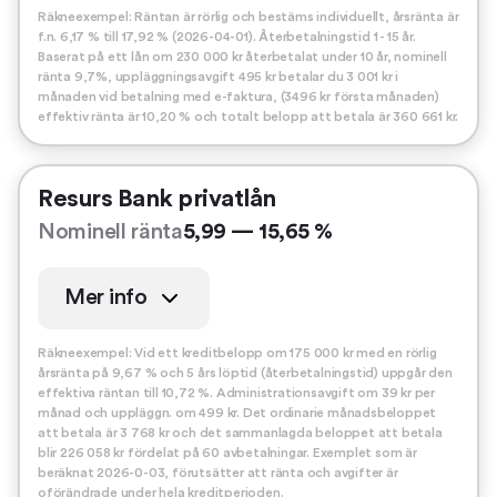
Räkneexempel: Räntan är rörlig och bestäms individuellt, årsränta är
f.n. 6,17 % till 17,92 % (2026-04-01). Återbetalningstid 1 - 15 år.
Baserat på ett lån om 230 000 kr återbetalat under 10 år, nominell
ränta 9,7%, uppläggningsavgift 495 kr betalar du 3 001 kr i
månaden vid betalning med e-faktura, (3496 kr första månaden)
effektiv ränta är 10,20 % och totalt belopp att betala är 360 661 kr.
Resurs Bank privatlån
Nominell ränta
5,99 — 15,65 %
Mer info
Räkneexempel: Vid ett kreditbelopp om 175 000 kr med en rörlig
årsränta på 9,67 % och 5 års löptid (återbetalningstid) uppgår den
effektiva räntan till 10,72 %. Administrationsavgift om 39 kr per
månad och uppläggn. om 499 kr. Det ordinarie månadsbeloppet
att betala är 3 768 kr och det sammanlagda beloppet att betala
blir 226 058 kr fördelat på 60 avbetalningar. Exemplet som är
beräknat 2026-0-03, förutsätter att ränta och avgifter är
oförändrade under hela kreditperioden.