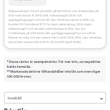
Räkneexempel: Vid ett privatlån på 125 000 kr som återbetalas på
12 år med räntan 10,99% (inkl. månadsavgift 20 kr och
uppläggningsavgift 400 kr) blir den effektiva räntan 11,96%. Du
betalar 1747 kr/månad (1727 kr utgör avbetalning, 20 kr utgör
månadsavgift och antalet avbetalningar är 120), dvs. ett
totalbelopp på 209 601 kr inkl. uppläggningsavgiften om 400 kr.
Räntan är rörlig och kan variera från 5,99% till 18,99%. Den effektiva
räntan kan variera från 6,58 % till 24,63% (april 2026).
* Dessa räntor är exempelräntor. För mer info, se respektive
banks hemsida.
** Markerade aktörer tillhandahåller inte lån som överstiger
100 000 kronor.
Innehåll