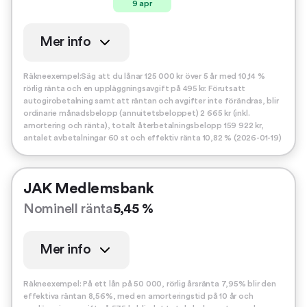
9 apr
Mer info
Räkneexempel:Säg att du lånar 125 000 kr över 5 år med 10,14 %
rörlig ränta och en uppläggningsavgift på 495 kr. Förutsatt
autogirobetalning samt att räntan och avgifter inte förändras, blir
ordinarie månadsbelopp (annuitetsbeloppet) 2 665 kr (inkl.
amortering och ränta), totalt återbetalningsbelopp 159 922 kr,
antalet avbetalningar 60 st och effektiv ränta 10,82 % (2026-01-19)
JAK Medlemsbank
Nominell ränta
5,45 %
Mer info
Räkneexempel: På ett lån på 50 000, rörlig årsränta 7,95% blir den
effektiva räntan 8,56%, med en amorteringstid på 10 år och