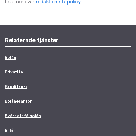
Läs mer i vår
redaktionella policy
.
Relaterade tjänster
Bolån
Privatlån
Kreditkort
Bolåneräntor
Svårt att få bolån
Billån