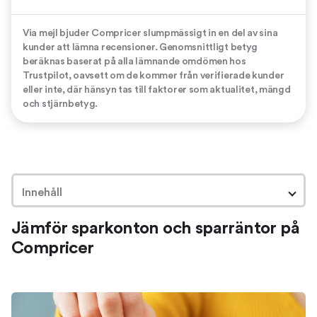
Via mejl bjuder Compricer slumpmässigt in en del av sina
kunder att lämna recensioner. Genomsnittligt betyg
beräknas baserat på alla lämnande omdömen hos
Trustpilot, oavsett om de kommer från verifierade kunder
eller inte, där hänsyn tas till faktorer som aktualitet, mängd
och stjärnbetyg.
Innehåll
Jämför sparkonton och sparräntor på
Jämför sparkonton och sparräntor på Compricer
Compricer
Hitta den bästa sparräntan
Om jämförelsen av sparräntor
Så hittar du en bra sparränta
Om begreppen i listan