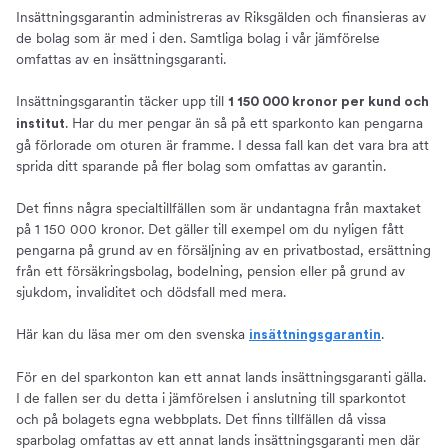
Insättningsgarantin administreras av Riksgälden och finansieras av
de bolag som är med i den. Samtliga bolag i vår jämförelse
omfattas av en insättningsgaranti.
Insättningsgarantin täcker upp till
1 150 000 kronor per kund och
. Har du mer pengar än så på ett sparkonto kan pengarna
institut
gå förlorade om oturen är framme. I dessa fall kan det vara bra att
sprida ditt sparande på fler bolag som omfattas av garantin.
Det finns några specialtillfällen som är undantagna från maxtaket
på 1 150 000 kronor. Det gäller till exempel om du nyligen fått
pengarna på grund av en försäljning av en privatbostad, ersättning
från ett försäkringsbolag, bodelning, pension eller på grund av
sjukdom, invaliditet och dödsfall med mera.
Här kan du läsa mer om den svenska
.
insättningsgarantin
För en del sparkonton kan ett annat lands insättningsgaranti gälla.
I de fallen ser du detta i jämförelsen i anslutning till sparkontot
och på bolagets egna webbplats. Det finns tillfällen då vissa
sparbolag omfattas av ett annat lands insättningsgaranti men där