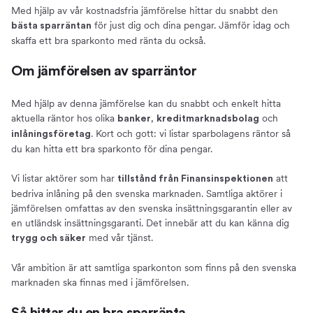
Med hjälp av vår kostnadsfria jämförelse hittar du snabbt den
Om oss
för just dig och dina pengar. Jämför idag och
bästa sparräntan
Compricer Sparkonto
skaffa ett bra sparkonto med ränta du också.
Fördelar med att jämföra sparkonton på Compricer
Jämför sparkonton och sparräntor idag
Om jämförelsen av sparräntor
Med hjälp av denna jämförelse kan du snabbt och enkelt hitta
aktuella räntor hos olika
,
och
banker
kreditmarknadsbolag
. Kort och gott: vi listar sparbolagens räntor så
inlåningsföretag
du kan hitta ett bra sparkonto för dina pengar.
Vi listar aktörer som har
att
tillstånd från Finansinspektionen
bedriva inlåning på den svenska marknaden. Samtliga aktörer i
jämförelsen omfattas av den svenska insättningsgarantin eller av
en utländsk insättningsgaranti. Det innebär att du kan känna dig
med vår tjänst.
trygg och säker
Vår ambition är att samtliga sparkonton som finns på den svenska
marknaden ska finnas med i jämförelsen.