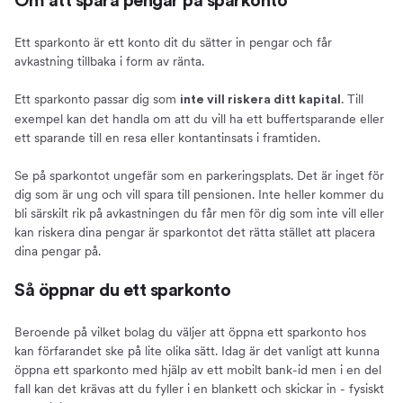
Om att spara pengar på sparkonto
Ett sparkonto är ett konto dit du sätter in pengar och får
avkastning tillbaka i form av ränta.
Ett sparkonto passar dig som
. Till
inte vill riskera ditt kapital
exempel kan det handla om att du vill ha ett buffertsparande eller
ett sparande till en resa eller kontantinsats i framtiden.
Se på sparkontot ungefär som en parkeringsplats. Det är inget för
dig som är ung och vill spara till pensionen. Inte heller kommer du
bli särskilt rik på avkastningen du får men för dig som inte vill eller
kan riskera dina pengar är sparkontot det rätta stället att placera
dina pengar på.
Så öppnar du ett sparkonto
Beroende på vilket bolag du väljer att öppna ett sparkonto hos
kan förfarandet ske på lite olika sätt. Idag är det vanligt att kunna
öppna ett sparkonto med hjälp av ett mobilt bank-id men i en del
fall kan det krävas att du fyller i en blankett och skickar in - fysiskt