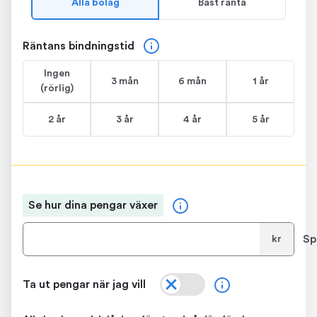
Alla bolag
Bäst ränta
Räntans bindningstid
Ingen
3 mån
6 mån
1 år
(rörlig)
2 år
3 år
4 år
5 år
Se hur dina pengar växer
Sp
kr
Ta ut pengar när jag vill