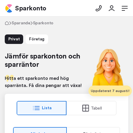
Sparkonto
Sparande
Sparkonto
Privat
Företag
Jämför sparkonton och
sparräntor
Hitta ett sparkonto med hög
sparränta. Få dina pengar att växa!
Uppdaterat 7 augusti!
Tabell
Lista