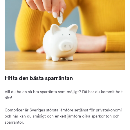
Spara pengar på sparkonto
Om att spara pengar på sparkonto
Så öppnar du ett sparkonto
Bra saker att tänka på innan du väljer ett sparkonto
Kan du vara utan pengarna eller inte?
Vill du att dina pengar ska vara säkra?
Är mina pengar säkra?
Statliga insättningsgarantin
Banker, kreditmarknadsbolag och inlåningsföretag
Högräntekonton förbjöds år 2021
Hitta den bästa sparräntan
Vilket konto ska jag välja?
Vill du ha en så bra sparränta som möjligt? Då har du kommit helt
Olika typer av sparkonton
rätt!
Sparkonton för privatpersoner och företag
Compricer är Sveriges största jämförelsetjänst för privatekonomi
Bra att veta
och här kan du smidigt och enkelt jämföra olika sparkonton och
Detta påverkar sparräntan
sparräntor.
Skatt på sparkonton