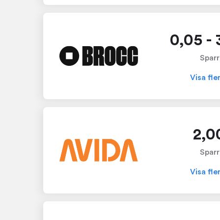
0,05 -
Sparr
Visa fle
2,0
Sparr
Visa fle