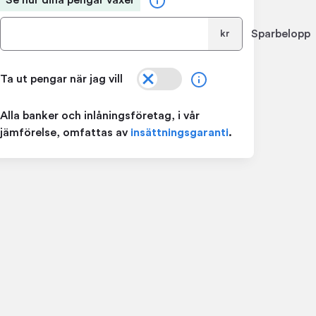
Se hur dina pengar växer
Sparbelopp
kr
Ta ut pengar när jag vill
Alla banker och inlåningsföretag, i vår
jämförelse, omfattas av
insättningsgaranti
.