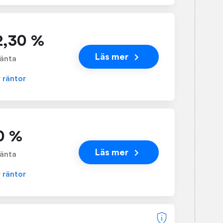
 2,30 %
Läs mer
änta
r räntor
0 %
Läs mer
änta
r räntor