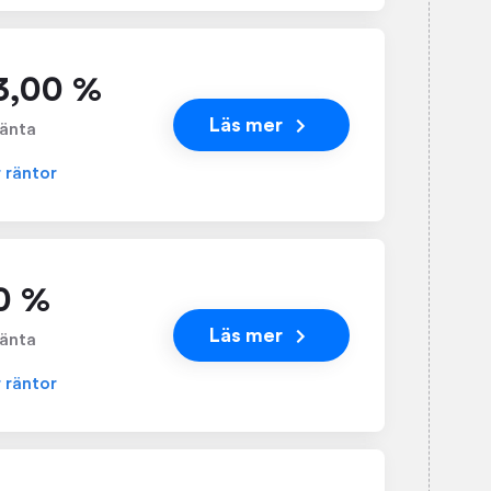
 3,00 %
Läs mer
änta
r räntor
0 %
Läs mer
änta
r räntor