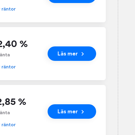
r räntor
 2,40 %
Läs mer
änta
r räntor
 2,85 %
Läs mer
änta
r räntor