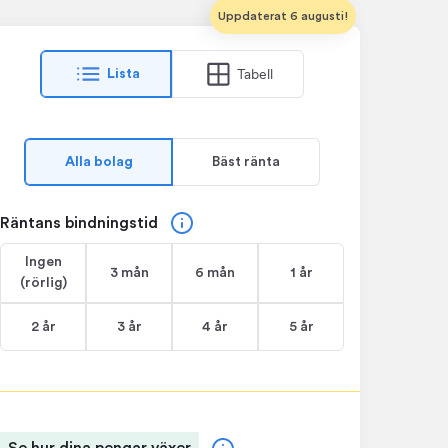
Uppdaterat 6 augusti!
Tabell
Lista
Alla bolag
Bäst ränta
Räntans bindningstid
Ingen
3 mån
6 mån
1 år
(rörlig)
2 år
3 år
4 år
5 år