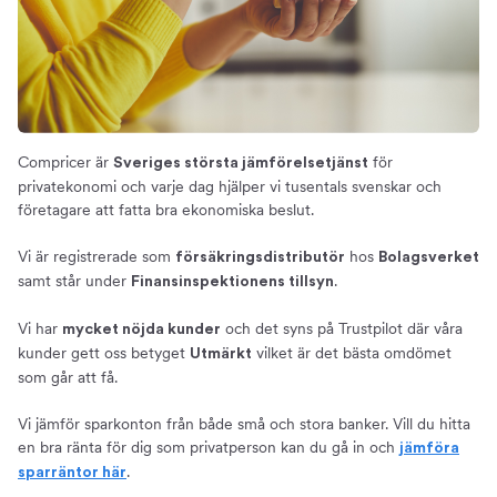
Compricer är
för
Sveriges största jämförelsetjänst
privatekonomi och varje dag hjälper vi tusentals svenskar och
företagare att fatta bra ekonomiska beslut.
Vi är registrerade som
hos
försäkringsdistributör
Bolagsverket
samt står under
.
Finansinspektionens tillsyn
Vi har
och det syns på Trustpilot där våra
mycket nöjda kunder
kunder gett oss betyget
vilket är det bästa omdömet
Utmärkt
som går att få.
Vi jämför sparkonton från både små och stora banker. Vill du hitta
en bra ränta för dig som privatperson kan du gå in och
jämföra
.
sparräntor här