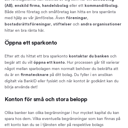
,
,
eller ett
.
(AB)
enskild firma
handelsbolag
kommanditbolag
Både större företag och småföretag kan hitta en bra sparränta
med hjälp av vår jämförelse. Även
,
föreningar
,
och
bostadsrättsföreningar
stiftelser
andra organisationer
hittar en bra ränta här.
Öppna ett sparkonto
Efter att du hittat ett bra sparkonto
och
kontaktar du banken
begär att du vill
. Hur processen går till varierar
öppna ett konto
något mellan sparbolagen men normalt behöver du bekräfta att
du är en
på ditt bolag. Du fyller i en ansökan
firmatecknare
digitalt via BankID eller fysiskt och när kontot är godkänt kan du
börja använda det!
Konton för små och stora belopp
Olika banker kan olika begränsningar i hur mycket kapital du kan
spara hos dem. Vilka eventuella begränsningar som kan finnas på
ett konto kan du se i tjänsten eller på respektive bolags