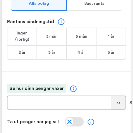
Alla bolag
Bäst ränta
Räntans bindningstid
Ingen
3 mån
6 mån
1 år
(rörlig)
2 år
3 år
4 år
5 år
Se hur dina pengar växer
S
kr
Ta ut pengar när jag vill