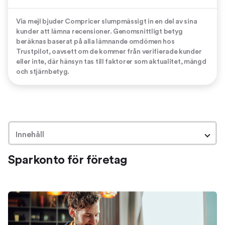
Via mejl bjuder Compricer slumpmässigt in en del av sina
kunder att lämna recensioner. Genomsnittligt betyg
beräknas baserat på alla lämnande omdömen hos
Trustpilot, oavsett om de kommer från verifierade kunder
eller inte, där hänsyn tas till faktorer som aktualitet, mängd
och stjärnbetyg.
Innehåll
Sparkonto för företag
Sparkonto för företag
Så hittar du en bra ränta
Jämför och hitta ett företagskonto med hög ränta
Fördelarna med att jämföra sparkonton på
Compricer