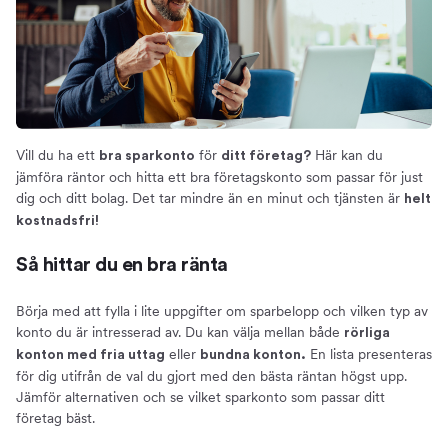
Så skaffar du ett bra sparkonto för ditt företag
Öppna ett sparkonto
Konton för små och stora belopp
Detta kan ett företagskonto användas till
Ränta på sparkonton för företag
Ränteexempel
Vill du ha ett
för
Här kan du
bra sparkonto
ditt företag?
Skatt på sparkonton för företag
jämföra räntor och hitta ett bra företagskonto som passar för just
dig och ditt bolag. Det tar mindre än en minut och tjänsten är
helt
Insättningsgarantin
kostnadsfri!
Om oss
Så hittar du en bra ränta
Börja med att fylla i lite uppgifter om sparbelopp och vilken typ av
konto du är intresserad av. Du kan välja mellan både
rörliga
eller
En lista presenteras
konton med fria uttag
bundna konton.
för dig utifrån de val du gjort med den bästa räntan högst upp.
Jämför alternativen och se vilket sparkonto som passar ditt
företag bäst.