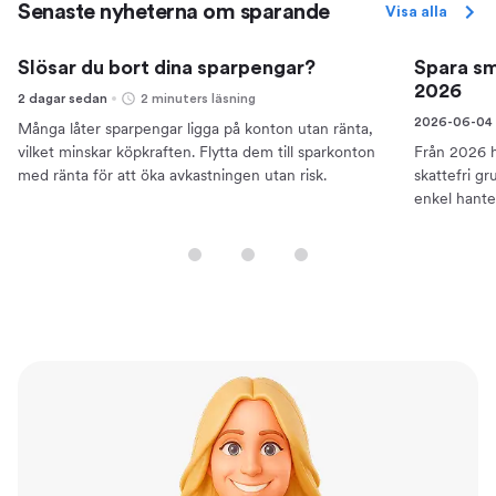
Senaste nyheterna om sparande
Visa alla
Slösar du bort dina sparpengar?
Spara sm
2026
2 dagar sedan
2 minuters läsning
2026-06-04
Många låter sparpengar ligga på konton utan ränta,
vilket minskar köpkraften. Flytta dem till sparkonton
Från 2026 h
med ränta för att öka avkastningen utan risk.
skattefri g
enkel hante
traditionell