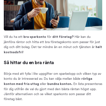
Så skaffar du ett bra sparkonto för ditt företag
Öppna ett sparkonto
Konton för små och stora belopp
Detta kan ett företagskonto användas till
Ränta på sparkonton för företag
Ränteexempel
Vill du ha ett
för
Här kan du
bra sparkonto
ditt företag?
Skatt på sparkonton för företag
jämföra räntor och hitta ett bra företagskonto som passar för just
dig och ditt bolag. Det tar mindre än en minut och tjänsten är
helt
Insättningsgarantin
kostnadsfri!
Om oss
Så hittar du en bra ränta
Börja med att fylla i lite uppgifter om sparbelopp och vilken typ av
konto du är intresserad av. Du kan välja mellan både
rörliga
eller
En lista presenteras
konton med fria uttag
bundna konton.
för dig utifrån de val du gjort med den bästa räntan högst upp.
Jämför alternativen och se vilket sparkonto som passar ditt
företag bäst.