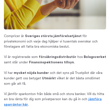
Compricer är
för
Sveriges största jämförelsetjänst
privatekonomi och varje dag hjälper vi tusentals svenskar och
företagare att fatta bra ekonomiska beslut.
Vi är registrerade som
hos
försäkringsdistributör
Bolagsverket
samt står under
.
Finansinspektionens tillsyn
Vi har
och det syns på Trustpilot där våra
mycket nöjda kunder
kunder gett oss betyget
vilket är det bästa omdömet
Utmärkt
som går att få.
Vi jämför sparkonton från både små och stora banker. Vill du hitta
en bra ränta för dig som privatperson kan du gå in och
jämföra
.
sparräntor här