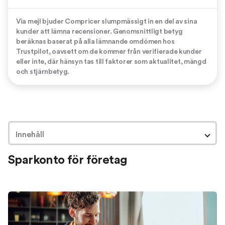
Via mejl bjuder Compricer slumpmässigt in en del av sina
kunder att lämna recensioner. Genomsnittligt betyg
beräknas baserat på alla lämnande omdömen hos
Trustpilot, oavsett om de kommer från verifierade kunder
eller inte, där hänsyn tas till faktorer som aktualitet, mängd
och stjärnbetyg.
Innehåll
Sparkonto för företag
Sparkonto för företag
Så hittar du en bra ränta
Jämför och hitta ett företagskonto med hög ränta
Fördelarna med att jämföra sparkonton på
Compricer