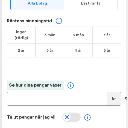
Alla bolag
Bäst ränta
Räntans bindningstid
Ingen
3 mån
6 mån
1 år
(rörlig)
2 år
3 år
4 år
5 år
Se hur dina pengar växer
S
kr
Ta ut pengar när jag vill