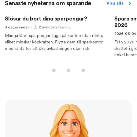
Senaste nyheterna om sparande
Visa alla
Slösar du bort dina sparpengar?
Spara sm
2026
3 dagar sedan
2 minuters läsning
2026-06-04
Många låter sparpengar ligga på konton utan ränta,
vilket minskar köpkraften. Flytta dem till sparkonton
Från 2026 h
med ränta för att öka avkastningen utan risk.
skattefri g
enkel hante
traditionell