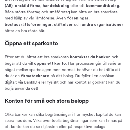
,
,
eller ett
.
(AB)
enskild firma
handelsbolag
kommanditbolag
Både större företag och småföretag kan hitta en bra sparränta
med hjälp av vår jämförelse. Även
,
föreningar
,
och
bostadsrättsföreningar
stiftelser
andra organisationer
hittar en bra ränta här.
Öppna ett sparkonto
Efter att du hittat ett bra sparkonto
och
kontaktar du banken
begär att du vill
. Hur processen går till varierar
öppna ett konto
något mellan sparbolagen men normalt behöver du bekräfta att
du är en
på ditt bolag. Du fyller i en ansökan
firmatecknare
digitalt via BankID eller fysiskt och när kontot är godkänt kan du
börja använda det!
Konton för små och stora belopp
Olika banker kan olika begränsningar i hur mycket kapital du kan
spara hos dem. Vilka eventuella begränsningar som kan finnas på
ett konto kan du se i tjänsten eller på respektive bolags