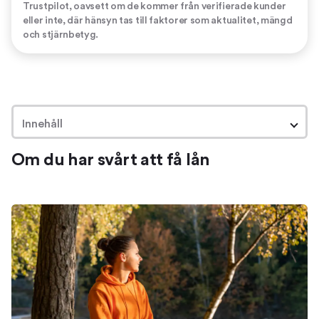
Trustpilot, oavsett om de kommer från verifierade kunder
eller inte, där hänsyn tas till faktorer som aktualitet, mängd
och stjärnbetyg.
Innehåll
Om du har svårt att få lån
Om du har svårt att få lån
Det behöver inte vara omöjligt att få ett lån
Lån när alla säger nej
Situationer som kan göra det svårt att få ett lån
Få lån trots många kreditupplysningar
Få lån trots betalningsanmärkningar
Få lån utan fast inkomst eller anställning
Förbättra din kreditvärdighet
Risker med lån