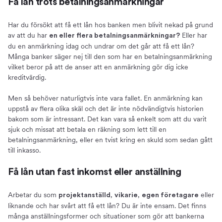
Få lån trots betalningsanmärkningar
Har du försökt att få ett lån hos banken men blivit nekad på grund
av att du har
Eller har
en eller flera betalningsanmärkningar?
du en anmärkning idag och undrar om det går att få ett lån?
Många banker säger nej till den som har en betalningsanmärkning
vilket beror på att de anser att en anmärkning gör dig icke
kreditvärdig.
Men så behöver naturligtvis inte vara fallet. En anmärkning kan
uppstå av flera olika skäl och det är inte nödvändigtvis historien
bakom som är intressant. Det kan vara så enkelt som att du varit
sjuk och missat att betala en räkning som lett till en
betalningsanmärkning, eller en tvist kring en skuld som sedan gått
till inkasso.
Få lån utan fast inkomst eller anställning
Arbetar du som
,
,
eller
projektanställd
vikarie
egen företagare
liknande och har svårt att få ett lån? Du är inte ensam. Det finns
många anställningsformer och situationer som gör att bankerna