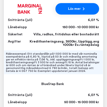
Läs mer
Snittränta (juli)
6,07 %
Lånebelopp
150 000 - 10 000 000 kr
Säkerhet
Villa, radhus, fritidshus eller bostadsrätt
Avgifter
Kredithanteringsavg. 3500kr, Upplägg.avg
1000kr Ev.räntepåslag
Räkneexempel: Ett standardlån på 1 500 000 kr med vår nominella
exempelränta på 6,80 %, löptid på 50 år och månatlig amortering
ger en effektiv ränta på
7,06 %
, inkl. uppläggningsavgift 1 000 kr,
kredithanteringsavgift 3 500 kr och aviavgift 15 kr. Antal betalningar
är 600 och om räntan är oförändrad under lånets löptid så är
genomsnittlig månadskostnad 6 780 kr/mån, totalt belopp att
betala är 4 067 750 kr. Exemplet uppdaterat januari 2024.
BlueStep Bank
Snittränta (juli)
6,07 %
Lånebelopp
50 000 - 15 000 000 kr