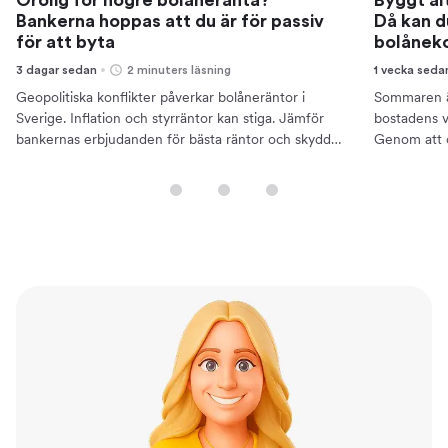
Bankerna hoppas att du är för passiv
Då kan d
för att byta
bolånek
3 dagar sedan
2 minuters läsning
1 vecka seda
Geopolitiska konflikter påverkar bolåneräntor i
Sommaren är
Sverige. Inflation och styrräntor kan stiga. Jämför
bostadens v
bankernas erbjudanden för bästa räntor och skydda
Genom att 
din ekonomi.
bättre ränto