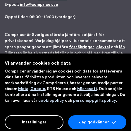
E-post:
info@compricer.se
Öppettider: 08:00 - 18:00 (vardagar)
Compricer är Sveriges största jämförelsetjänst för
privatekonomi. Varje dag hjälper vi tusentals konsumenter att
spara pengar genom att jämföra
försäkringar
,
elavtal
och
lån
.
Tjänsten är helt kostnadsfri för dig och vi hjälper även till via
telefon om du önskar. Vi är registrerade som
Vi använder cookies och data
försäkringsdistributör hos Bolagsverket samt står under
Compricer använder sig av cookies och data för att leverera
Finansinspektionens tillsyn. Åtta gånger har vi blivit utsedda
vår tjänst, förbättra produkten och leverera relevant
till en av Sveriges 100 bästa sajter av IDG. Du kan känna dig
marknadsföring av Compricers tjänster genom tredje parter
trygg med att använda våra tjänster.
såsom
Meta
,
Google
, RTB House och
Microsoft
. Du kan själv
kontrollera dina inställningar genom att välja inställningar. Du
kan även läsa vår
cookiepolicy
och
personuppgiftspolicy
.
Inställningar
Jag godkänner