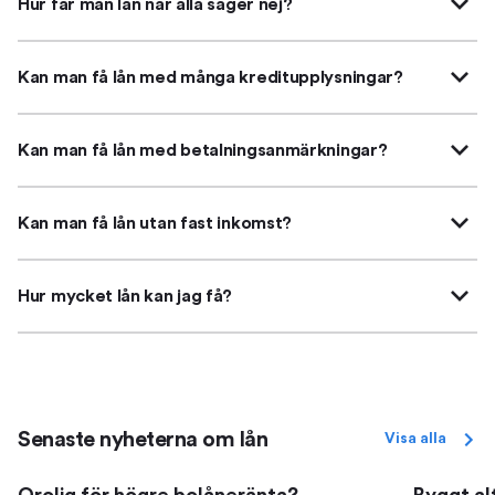
Hur får man lån när alla säger nej?
Kan man få lån med många kreditupplysningar?
Kan man få lån med betalningsanmärkningar?
Kan man få lån utan fast inkomst?
Hur mycket lån kan jag få?
Senaste nyheterna om lån
Visa alla
Orolig för högre bolåneränta?
Byggt al