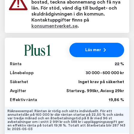
bostad, teckna abonnemang och få nya
lån. För stöd, vänd dig till budget- och
skuldrådgivningen i din kommun.
Kontaktuppgifter finns på
konsumentverket.se
.
Läs mer
Ränta
22 %
Lånebelopp
30 000 - 500 000 kr
Säkerhet
Inget krav på säkerhet
Avgifter
Startavg. 995kr, Aviavg 29kr
Effektiv ränta
19,86 %
Räkneexempel: Räntan är rörlig och sätts individuellt. För ett
annuitetslån på 160 000 kr där räntan startar på 22,50 % och sänks
var tredje månad och en återbetalningstid på 8 år med 96 st
avbetalningar om i snitt 2 991 kr och 588 kr i uppläggningsavgift ger
en effektiv ränta på totalt 19,18 %. Totalt att återbetala blir 287 143
kr. 2025-05-03