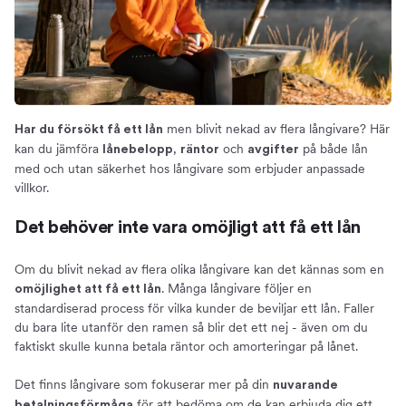
Om oss
men blivit nekad av flera långivare? Här
Har du försökt få ett lån
kan du jämföra
,
och
på både lån
lånebelopp
räntor
avgifter
med och utan säkerhet hos långivare som erbjuder anpassade
villkor.
Det behöver inte vara omöjligt att få ett lån
Om du blivit nekad av flera olika långivare kan det kännas som en
. Många långivare följer en
omöjlighet att få ett lån
standardiserad process för vilka kunder de beviljar ett lån. Faller
du bara lite utanför den ramen så blir det ett nej - även om du
faktiskt skulle kunna betala räntor och amorteringar på lånet.
Det finns långivare som fokuserar mer på din
nuvarande
för att bedöma om de kan erbjuda dig ett
betalningsförmåga