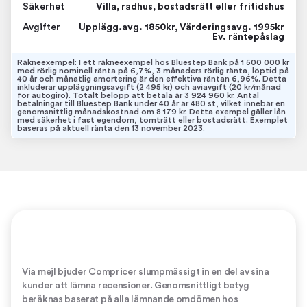
Säkerhet
Villa, radhus, bostadsrätt eller fritidshus
Avgifter
Upplägg.avg. 1850kr, Värderingsavg. 1995kr
Ev. räntepåslag
Räkneexempel: I ett räkneexempel hos Bluestep Bank på 1 500 000 kr
med rörlig nominell ränta på 6,7%, 3 månaders rörlig ränta, löptid på
40 år och månatlig amortering är den effektiva räntan
6,96%
. Detta
inkluderar uppläggningsavgift (2 495 kr) och aviavgift (20 kr/månad
för autogiro). Totalt belopp att betala är 3 924 960 kr. Antal
betalningar till Bluestep Bank under 40 år är 480 st, vilket innebär en
genomsnittlig månadskostnad om 8 179 kr. Detta exempel gäller lån
med säkerhet i fast egendom, tomträtt eller bostadsrätt. Exemplet
baseras på aktuell ränta den 13 november 2023.
Via mejl bjuder Compricer slumpmässigt in en del av sina
kunder att lämna recensioner. Genomsnittligt betyg
beräknas baserat på alla lämnande omdömen hos