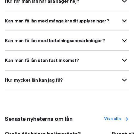
Hur får man lån när alla säger nej?
Kan man få lån med många kreditupplysningar?
Kan man få lån med betalningsanmärkningar?
Kan man få lån utan fast inkomst?
Hur mycket lån kan jag få?
Senaste nyheterna om lån
Visa alla
Orolig för högre bolåneränta?
Byggt al