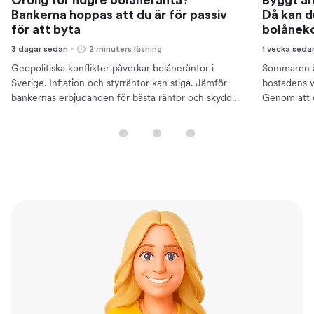
Bankerna hoppas att du är för passiv
Då kan d
för att byta
bolånek
3 dagar sedan
2 minuters läsning
1 vecka seda
Geopolitiska konflikter påverkar bolåneräntor i
Sommaren är
Sverige. Inflation och styrräntor kan stiga. Jämför
bostadens v
bankernas erbjudanden för bästa räntor och skydda
Genom att 
din ekonomi.
bättre ränto