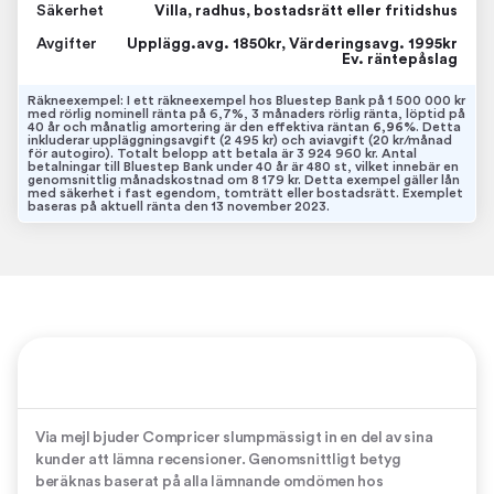
Säkerhet
Villa, radhus, bostadsrätt eller fritidshus
Avgifter
Upplägg.avg. 1850kr, Värderingsavg. 1995kr
Ev. räntepåslag
Räkneexempel: I ett räkneexempel hos Bluestep Bank på 1 500 000 kr
med rörlig nominell ränta på 6,7%, 3 månaders rörlig ränta, löptid på
40 år och månatlig amortering är den effektiva räntan
6,96%
. Detta
inkluderar uppläggningsavgift (2 495 kr) och aviavgift (20 kr/månad
för autogiro). Totalt belopp att betala är 3 924 960 kr. Antal
betalningar till Bluestep Bank under 40 år är 480 st, vilket innebär en
genomsnittlig månadskostnad om 8 179 kr. Detta exempel gäller lån
med säkerhet i fast egendom, tomträtt eller bostadsrätt. Exemplet
baseras på aktuell ränta den 13 november 2023.
Via mejl bjuder Compricer slumpmässigt in en del av sina
kunder att lämna recensioner. Genomsnittligt betyg
beräknas baserat på alla lämnande omdömen hos