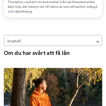
Trustpilot, oavsett om de kommer från verifierade kunder
eller inte, där hänsyn tas till faktorer som aktualitet, mängd
och stjärnbetyg.
Innehåll
Om du har svårt att få lån
Om du har svårt att få lån
Det behöver inte vara omöjligt att få ett lån
Lån när alla säger nej
Situationer som kan göra det svårt att få ett lån
Få lån trots många kreditupplysningar
Få lån trots betalningsanmärkningar
Få lån utan fast inkomst eller anställning
Förbättra din kreditvärdighet
Risker med lån