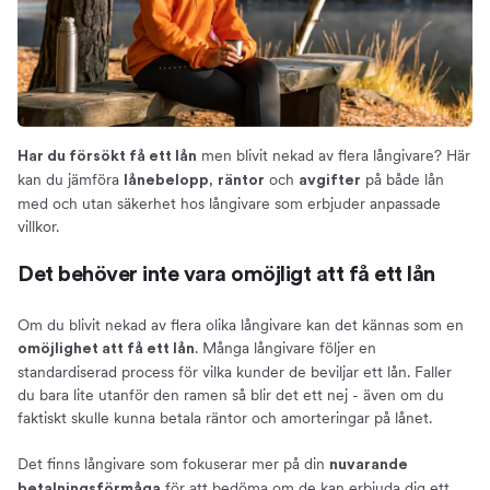
Om oss
men blivit nekad av flera långivare? Här
Har du försökt få ett lån
kan du jämföra
,
och
på både lån
lånebelopp
räntor
avgifter
med och utan säkerhet hos långivare som erbjuder anpassade
villkor.
Det behöver inte vara omöjligt att få ett lån
Om du blivit nekad av flera olika långivare kan det kännas som en
. Många långivare följer en
omöjlighet att få ett lån
standardiserad process för vilka kunder de beviljar ett lån. Faller
du bara lite utanför den ramen så blir det ett nej - även om du
faktiskt skulle kunna betala räntor och amorteringar på lånet.
Det finns långivare som fokuserar mer på din
nuvarande
för att bedöma om de kan erbjuda dig ett
betalningsförmåga