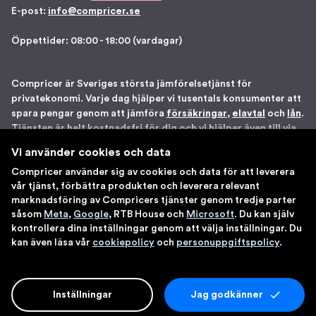
E-post:
info@compricer.se
Öppettider: 08:00 - 18:00 (vardagar)
Compricer är Sveriges största jämförelsetjänst för
privatekonomi. Varje dag hjälper vi tusentals konsumenter att
spara pengar genom att jämföra
försäkringar
,
elavtal
och
lån
.
Tjänsten är helt kostnadsfri för dig och vi hjälper även till via
telefon om du önskar. Vi är registrerade som
Vi använder cookies och data
försäkringsdistributör hos Bolagsverket samt står under
Compricer använder sig av cookies och data för att leverera
Finansinspektionens tillsyn. Åtta gånger har vi blivit utsedda
vår tjänst, förbättra produkten och leverera relevant
till en av Sveriges 100 bästa sajter av IDG. Du kan känna dig
marknadsföring av Compricers tjänster genom tredje parter
trygg med att använda våra tjänster.
såsom
Meta
,
Google
, RTB House och
Microsoft
. Du kan själv
kontrollera dina inställningar genom att välja inställningar. Du
kan även läsa vår
cookiepolicy
och
personuppgiftspolicy
.
Inställningar
Jag godkänner