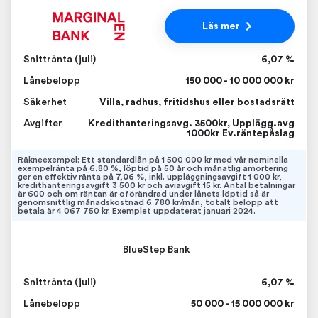
Läs mer
Snittränta (juli)
6,07 %
Lånebelopp
150 000 - 10 000 000 kr
Säkerhet
Villa, radhus, fritidshus eller bostadsrätt
Avgifter
Kredithanteringsavg. 3500kr, Upplägg.avg
1000kr Ev.räntepåslag
Räkneexempel: Ett standardlån på 1 500 000 kr med vår nominella
exempelränta på 6,80 %, löptid på 50 år och månatlig amortering
ger en effektiv ränta på
7,06 %
, inkl. uppläggningsavgift 1 000 kr,
kredithanteringsavgift 3 500 kr och aviavgift 15 kr. Antal betalningar
är 600 och om räntan är oförändrad under lånets löptid så är
genomsnittlig månadskostnad 6 780 kr/mån, totalt belopp att
betala är 4 067 750 kr. Exemplet uppdaterat januari 2024.
BlueStep Bank
Snittränta (juli)
6,07 %
Lånebelopp
50 000 - 15 000 000 kr