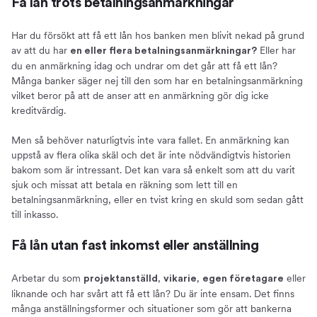
Få lån trots betalningsanmärkningar
Har du försökt att få ett lån hos banken men blivit nekad på grund
av att du har
Eller har
en eller flera betalningsanmärkningar?
du en anmärkning idag och undrar om det går att få ett lån?
Många banker säger nej till den som har en betalningsanmärkning
vilket beror på att de anser att en anmärkning gör dig icke
kreditvärdig.
Men så behöver naturligtvis inte vara fallet. En anmärkning kan
uppstå av flera olika skäl och det är inte nödvändigtvis historien
bakom som är intressant. Det kan vara så enkelt som att du varit
sjuk och missat att betala en räkning som lett till en
betalningsanmärkning, eller en tvist kring en skuld som sedan gått
till inkasso.
Få lån utan fast inkomst eller anställning
Arbetar du som
,
,
eller
projektanställd
vikarie
egen företagare
liknande och har svårt att få ett lån? Du är inte ensam. Det finns
många anställningsformer och situationer som gör att bankerna