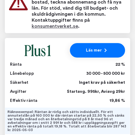
bostad, teckna abonnemang och få nya
lån. För stöd, vänd dig till budget- och
skuldrådgivningen i din kommun.
Kontaktuppgifter finns på
konsumentverket.se
.
Läs mer
Ränta
22 %
Lånebelopp
30 000 - 500 000 kr
Säkerhet
Inget krav på säkerhet
Avgifter
Startavg. 995kr, Aviavg 29kr
Effektiv ränta
19,86 %
Räkneexempel: Räntan är rörlig och sätts individuellt. För ett
annuitetslån på 160 000 kr där räntan startar på 22,50 % och sänks
var tredje månad och en återbetalningstid på 8 år med 96 st
avbetalningar om i snitt 2 991 kr och 588 kr i uppläggningsavgift ger
en effektiv ränta på totalt 19,18 %. Totalt att återbetala blir 287 143
kr. 2025-05-03