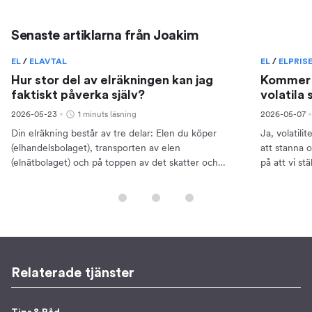
Senaste artiklarna från Joakim
EL
/
ELAVTAL
EL
/
ELPRIS
Hur stor del av elräkningen kan jag
Kommer e
faktiskt påverka själv?
volatila
2026-05-23
1 minuts läsning
2026-05-07
Din elräkning består av tre delar: Elen du köper
Ja, volatili
(elhandelsbolaget), transporten av elen
att stanna 
(elnätbolaget) och på toppen av det skatter och
på att vi st
moms. Många tror att man bara kan påverka den
vind- och so
första delen, men...
Relaterade tjänster