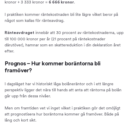
kronor + 3 333 kronor =
.
6 666 kronor
I praktiken kommer räntekostnaden bli lite lägre vilket beror på
något som kallas för ränteavdrag.
innebär att 30 procent av räntekostnaderna, upp
Ränteavdraget
till 100 000 kronor per år (21 procent på räntekostnader
därutöver), hamnar som en skattereduktion i din deklaration året
efter.
Prognos – Hur kommer boräntorna bli
framöver?
I dagsläget har vi historiskt låga bolåneräntor och i ett längre
perspektiv ligger det nära till hands att anta att räntorna på bolån
går upp från dessa nivåer.
Men om framtiden vet vi inget vilket i praktiken gör det omöjligt
att prognostisera hur boräntorna kommer gå framöver. Både på
lång och kort sikt.