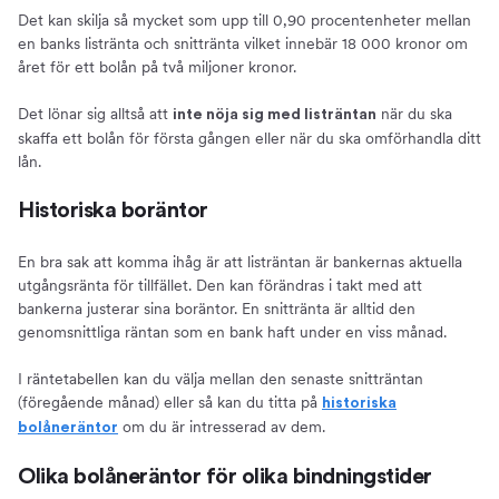
Det kan skilja så mycket som upp till 0,90 procentenheter mellan
en banks listränta och snittränta vilket innebär 18 000 kronor om
året för ett bolån på två miljoner kronor.
Det lönar sig alltså att
när du ska
inte nöja sig med listräntan
skaffa ett bolån för första gången eller när du ska omförhandla ditt
lån.
Historiska boräntor
En bra sak att komma ihåg är att listräntan är bankernas aktuella
utgångsränta för tillfället. Den kan förändras i takt med att
bankerna justerar sina boräntor. En snittränta är alltid den
genomsnittliga räntan som en bank haft under en viss månad.
I räntetabellen kan du välja mellan den senaste snitträntan
(föregående månad) eller så kan du titta på
historiska
om du är intresserad av dem.
bolåneräntor
Olika bolåneräntor för olika bindningstider