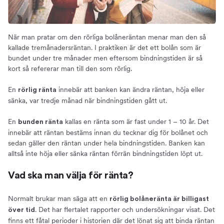
När man pratar om den rörliga bolåneräntan menar man den så
kallade tremånadersräntan. I praktiken är det ett bolån som är
bundet under tre månader men eftersom bindningstiden är så
kort så refererar man till den som rörlig.
En
innebär att banken kan ändra räntan, höja eller
rörlig ränta
sänka, var tredje månad när bindningstiden gått ut.
En
kallas en ränta som är fast under 1 – 10 år. Det
bunden ränta
innebär att räntan bestäms innan du tecknar dig för bolånet och
sedan gäller den räntan under hela bindningstiden. Banken kan
alltså inte höja eller sänka räntan förrän bindningstiden löpt ut.
Vad ska man välja för ränta?
Normalt brukar man säga att en
rörlig bolåneränta är billigast
. Det har flertalet rapporter och undersökningar visat. Det
över tid
finns ett fåtal perioder i historien där det lönat sig att binda räntan