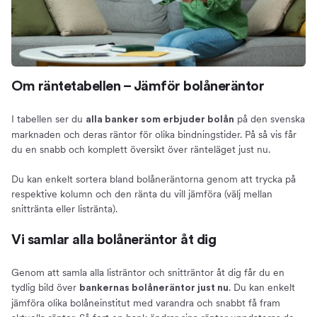
Om räntetabellen – Jämför bolåneräntor
I tabellen ser du
på den svenska
alla banker som erbjuder bolån
marknaden och deras räntor för olika bindningstider. På så vis får
du en snabb och komplett översikt över ränteläget just nu.
Du kan enkelt sortera bland bolåneräntorna genom att trycka på
respektive kolumn och den ränta du vill jämföra (välj mellan
snittränta eller listränta).
Vi samlar alla bolåneräntor åt dig
Genom att samla alla listräntor och snitträntor åt dig får du en
tydlig bild över
. Du kan enkelt
bankernas bolåneräntor just nu
jämföra olika bolåneinstitut med varandra och snabbt få fram