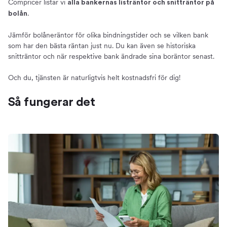
Compricer listar vi
alla bankernas listräntor och snitträntor på
Vilken ränta kan du få?
.
bolån
Detta påverkar vilken boränta du erbjuds
5 tips - Så får du bästa bolåneräntan
Jämför bolåneräntor för olika bindningstider och se vilken bank
som har den bästa räntan just nu. Du kan även se historiska
Lägre ränta med Grönt Bolån
snitträntor och när respektive bank ändrade sina boräntor senast.
Kostnaden för bolån
Effektiv ränta och månadskostnad
Och du, tjänsten är naturligtvis helt kostnadsfri för dig!
Vad kan ett bolån kosta?
Så fungerar det
Prognos – Hur kommer boräntorna bli framöver?
Hitta en bra ränta nu