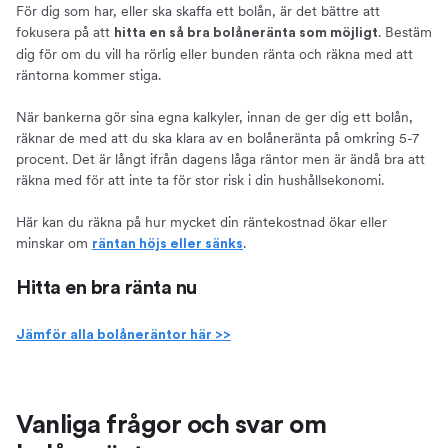
För dig som har, eller ska skaffa ett bolån, är det bättre att
fokusera på att
. Bestäm
hitta en så bra bolåneränta som möjligt
dig för om du vill ha rörlig eller bunden ränta och räkna med att
räntorna kommer stiga.
När bankerna gör sina egna kalkyler, innan de ger dig ett bolån,
räknar de med att du ska klara av en bolåneränta på omkring 5-7
procent. Det är långt ifrån dagens låga räntor men är ändå bra att
räkna med för att inte ta för stor risk i din hushållsekonomi.
Här kan du räkna på hur mycket din räntekostnad ökar eller
minskar om
.
räntan höjs eller sänks
Hitta en bra ränta nu
Jämför alla bolåneräntor här >>
Vanliga frågor och svar om