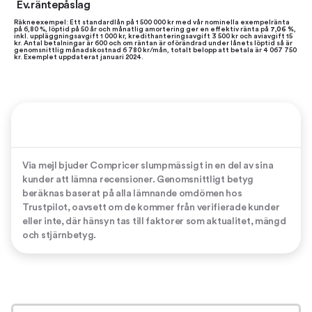
Ev.räntepåslag
Räkneexempel: Ett standardlån på 1 500 000 kr med vår nominella exempelränta
på 6,80 %, löptid på 50 år och månatlig amortering ger en effektiv ränta på
7,06 %
,
inkl. uppläggningsavgift 1 000 kr, kredithanteringsavgift 3 500 kr och aviavgift 15
kr. Antal betalningar är 600 och om räntan är oförändrad under lånets löptid så är
genomsnittlig månadskostnad 6 780 kr/mån, totalt belopp att betala är 4 067 750
kr. Exemplet uppdaterat januari 2024.
Via mejl bjuder Compricer slumpmässigt in en del av sina
kunder att lämna recensioner. Genomsnittligt betyg
beräknas baserat på alla lämnande omdömen hos
Trustpilot, oavsett om de kommer från verifierade kunder
eller inte, där hänsyn tas till faktorer som aktualitet, mängd
och stjärnbetyg.