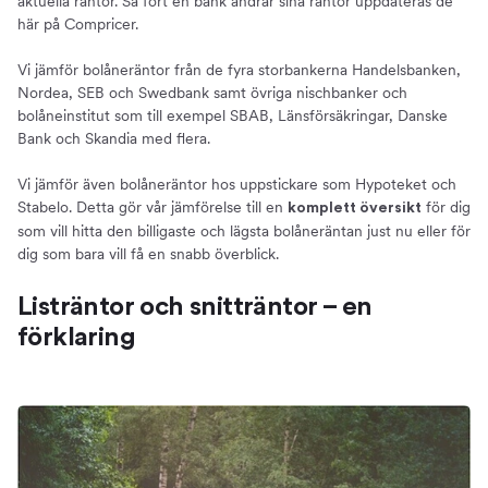
aktuella räntor. Så fort en bank ändrar sina räntor uppdateras de
här på Compricer.
Vi jämför bolåneräntor från de fyra storbankerna Handelsbanken,
Nordea, SEB och Swedbank samt övriga nischbanker och
bolåneinstitut som till exempel SBAB, Länsförsäkringar, Danske
Bank och Skandia med flera.
Vi jämför även bolåneräntor hos uppstickare som Hypoteket och
Stabelo. Detta gör vår jämförelse till en
för dig
komplett översikt
som vill hitta den billigaste och lägsta bolåneräntan just nu eller för
dig som bara vill få en snabb överblick.
Listräntor och snitträntor – en
förklaring