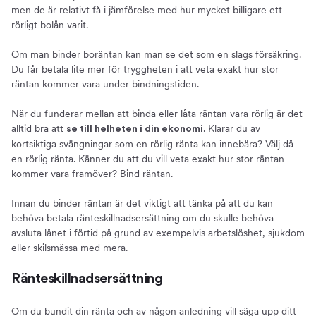
men de är relativt få i jämförelse med hur mycket billigare ett
rörligt bolån varit.
Om man binder boräntan kan man se det som en slags försäkring.
Du får betala lite mer för tryggheten i att veta exakt hur stor
räntan kommer vara under bindningstiden.
När du funderar mellan att binda eller låta räntan vara rörlig är det
alltid bra att
. Klarar du av
se till helheten i din ekonomi
kortsiktiga svängningar som en rörlig ränta kan innebära? Välj då
en rörlig ränta. Känner du att du vill veta exakt hur stor räntan
kommer vara framöver? Bind räntan.
Innan du binder räntan är det viktigt att tänka på att du kan
behöva betala ränteskillnadsersättning om du skulle behöva
avsluta lånet i förtid på grund av exempelvis arbetslöshet, sjukdom
eller skilsmässa med mera.
Ränteskillnadsersättning
Om du bundit din ränta och av någon anledning vill säga upp ditt