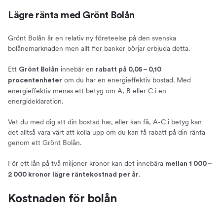
Lägre ränta med Grönt Bolån
Grönt Bolån är en relativ ny företeelse på den svenska
bolånemarknaden men allt fler banker börjar erbjuda detta.
Ett
innebär en
Grönt Bolån
rabatt på 0,05 – 0,10
om du har en energieffektiv bostad. Med
procentenheter
energieffektiv menas ett betyg om A, B eller C i en
energideklaration.
Vet du med dig att din bostad har, eller kan få, A-C i betyg kan
det alltså vara värt att kolla upp om du kan få rabatt på din ränta
genom ett Grönt Bolån.
För ett lån på två miljoner kronor kan det innebära
mellan 1 000 –
.
2 000 kronor lägre räntekostnad per år
Kostnaden för bolån