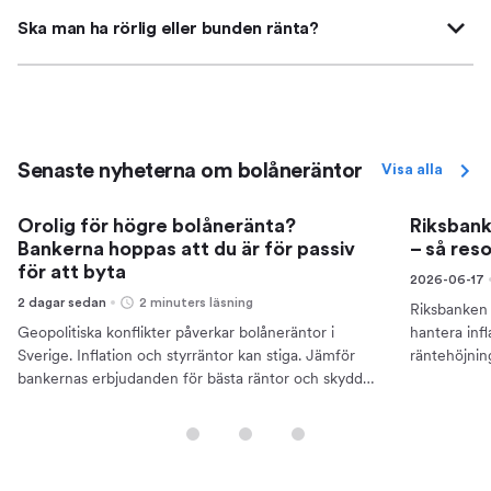
Ska man ha rörlig eller bunden ränta?
Senaste nyheterna om bolåneräntor
Visa alla
Orolig för högre bolåneränta?
Riksbank
Bankerna hoppas att du är för passiv
– så res
för att byta
2026-06-17
2 dagar sedan
2 minuters läsning
Riksbanken 
Geopolitiska konflikter påverkar bolåneräntor i
hantera inf
Sverige. Inflation och styrräntor kan stiga. Jämför
räntehöjnin
bankernas erbjudanden för bästa räntor och skydda
bolåneränto
din ekonomi.