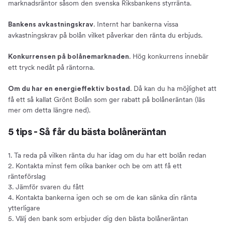
marknadsräntor såsom den svenska Riksbankens styrränta.
. Internt har bankerna vissa
Bankens avkastningskrav
avkastningskrav på bolån vilket påverkar den ränta du erbjuds.
. Hög konkurrens innebär
Konkurrensen på bolånemarknaden
ett tryck nedåt på räntorna.
. Då kan du ha möjlighet att
Om du har en energieffektiv bostad
få ett så kallat Grönt Bolån som ger rabatt på bolåneräntan (läs
mer om detta längre ned).
5 tips - Så får du bästa bolåneräntan
1. Ta reda på vilken ränta du har idag om du har ett bolån redan
2. Kontakta minst fem olika banker och be om att få ett
ränteförslag
3. Jämför svaren du fått
4. Kontakta bankerna igen och se om de kan sänka din ränta
ytterligare
5. Välj den bank som erbjuder dig den bästa bolåneräntan