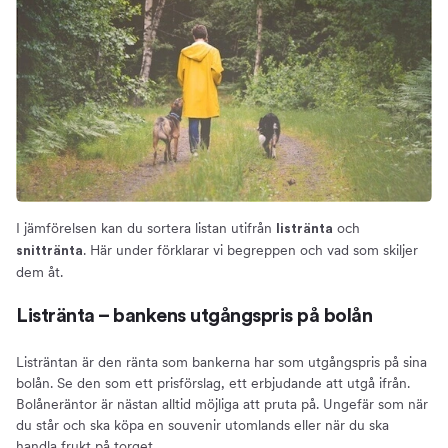
I jämförelsen kan du sortera listan utifrån
och
listränta
. Här under förklarar vi begreppen och vad som skiljer
snittränta
dem åt.
Listränta – bankens utgångspris på bolån
Listräntan är den ränta som bankerna har som utgångspris på sina
bolån. Se den som ett prisförslag, ett erbjudande att utgå ifrån.
Bolåneräntor är nästan alltid möjliga att pruta på. Ungefär som när
du står och ska köpa en souvenir utomlands eller när du ska
handla frukt på torget.