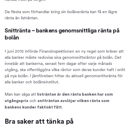
De flesta som förhandlar kring sin bolåneränta kan få en lägre
ränta än listräntan.
Snittränta – bankens genomsnittliga ränta på
bolån
1 juni 2015 införde Finansinspektionen en ny regel som kräver att
alla banker måste redovisa sina genomsnittsräntor på bolån. Det
innebär att bankerna, senast fem dagar efter varje månads
utgång, ska offentliggöra vilka räntor som deras kunder haft i snitt
på nya bolån. I jämförelsen hittar du aktuell genomsnittsränta för
alla banker och bolåneinstitut.
Man kan säga att
listräntan är den ränta banken har som
och
utgångspris
snitträntan avslöjar vilken ränta som
.
bankens kunder faktiskt fått
Bra saker att tänka på