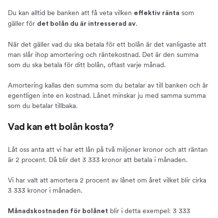
Du kan alltid be banken att få veta vilken
som
effektiv ränta
gäller för
.
det bolån du är intresserad av
När det gäller vad du ska betala för ett bolån är det vanligaste att
man slår ihop amortering och räntekostnad. Det är den summa
som du ska betala för ditt bolån, oftast varje månad.
Amortering kallas den summa som du betalar av till banken och är
egentligen inte en kostnad. Lånet minskar ju med samma summa
som du betalar tillbaka.
Vad kan ett bolån kosta?
Låt oss anta att vi har ett lån på två miljoner kronor och att räntan
är 2 procent. Då blir det 3 333 kronor att betala i månaden.
Vi har valt att amortera 2 procent av lånet om året vilket blir cirka
3 333 kronor i månaden.
blir i detta exempel: 3 333
Månadskostnaden för bolånet