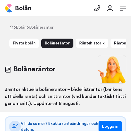
Bolån
Bolån
Bolåneräntor
Flytta bolån
Bolåneräntor
Ränte­historik
Ränte­sn
Bolåneräntor
Jämför aktuella bolåneräntor – både listräntor (bankens
officiella ränta) och snitträntor (vad kunder faktiskt fått i
genomsnitt). Uppdaterat 8 augusti.
Vill du se mer? Exakta ränteändringar och
Logga in
datum.