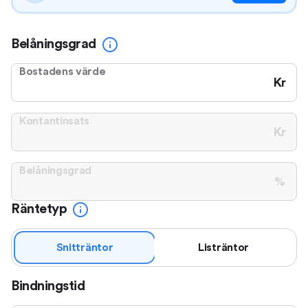
Belåningsgrad
Bostadens värde
Kr
Kontantinsats
Kr
Belåningsgrad
%
Räntetyp
Snitträntor
Listräntor
Bindningstid