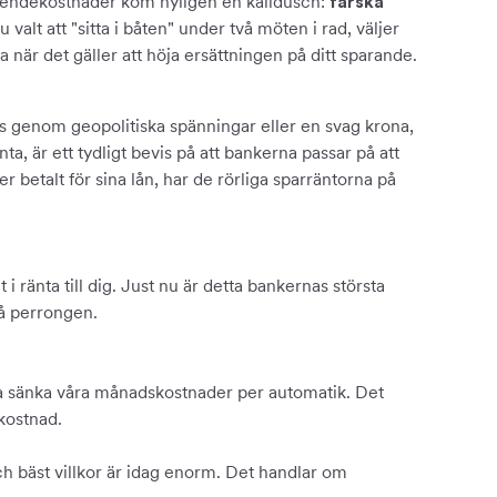
oendekostnader kom nyligen en kalldusch:
färska
 valt att "sitta i båten" under två möten i rad, väljer
 när det gäller att höja ersättningen på ditt sparande.
is genom geopolitiska spänningar eller en svag krona,
ta, är ett tydligt bevis på att bankerna passar på att
r betalt för sina lån, har de rörliga sparräntorna på
i ränta till dig. Just nu är detta bankernas största
på perrongen.
 ska sänka våra månadskostnader per automatik. Det
ekostnad.
ch bäst villkor är idag enorm. Det handlar om