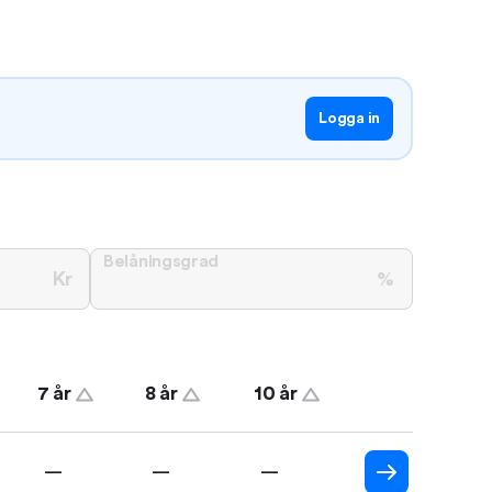
Logga in
Belåningsgrad
Kr
%
7 år
8 år
10 år
—
—
—