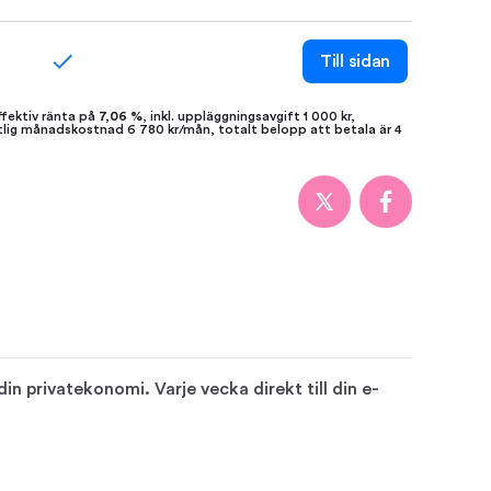
Till sidan
ffektiv ränta på
7,06 %
, inkl. uppläggningsavgift 1 000 kr,
ttlig månadskostnad 6 780 kr/mån, totalt belopp att betala är 4
n privatekonomi. Varje vecka direkt till din e-