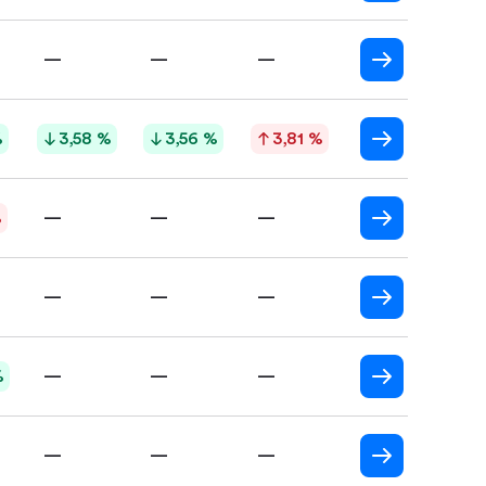
—
—
—
%
3,58 %
3,56 %
3,81 %
%
—
—
—
—
—
—
%
—
—
—
—
—
—