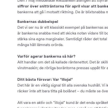
Den 7 maj meddelade Riksbanken återigen att styrr
siffror över snitträntorna för april visar att bank
bankerna att gå i motsatt riktning. De är blixtsnabba 
Bankernas dubbelspel
Det vi ser nu är ett klassiskt exempel på bankernas 
är bankerna snabba med att skicka notan vidare till bolå
stärka sina egna marginaler. Samtidigt råder det total 
många håll lämnats orörda.
Varför agerar bankerna så här?
Allt handlar om det så kallade räntenettot. Det är skil
vinstmaskin; de rörliga boräntorna pressas uppåt för
Ditt bästa försvar: Var "illojal"
Det här är en viktig signal till alla svenska hushåll.
räcker inte att bara titta på bolånet – du måste se öv
Att vara en aktiv och "illojal" kund är det enda språ