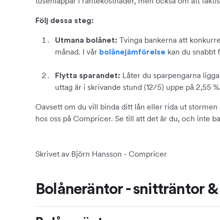
tusenlappar i räntekostnader, men också om att faktisk
Följ dessa steg:
Tvinga bankerna att konkurrer
Utmana bolånet:
månad. I vår
kan du snabbt få
bolånejämförelse
Låter du sparpengarna ligga 
Flytta sparandet:
uttag är i skrivande stund (12/5) uppe på 2,55 %
Oavsett om du vill binda ditt lån eller rida ut storm
hos oss på Compricer. Se till att det är du, och inte 
Skrivet av Björn Hansson - Compricer
Bolåneräntor - snitträntor & 