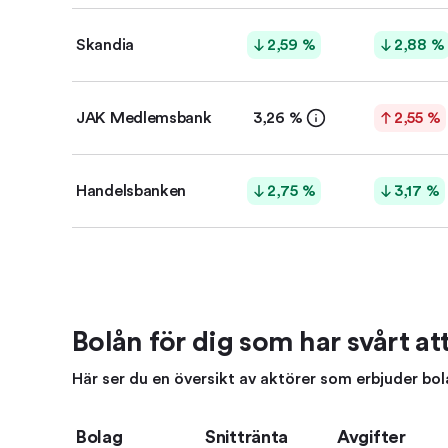
Skandia
2,59 %
2,88 %
JAK Medlems­bank
3,26 %
2,55 %
Handels­banken
2,75 %
3,17 %
Bolån för dig som har svårt att
Här ser du en översikt av aktörer som erbjuder bolån
Bolag
Snittränta
Avgifter