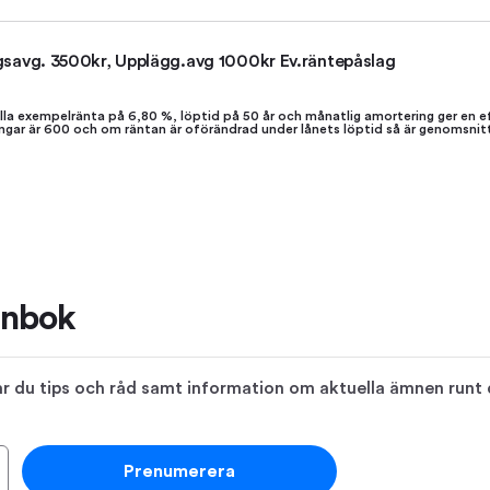
gsavg. 3500kr, Upplägg.avg 1000kr Ev.räntepåslag
la exempelränta på 6,80 %, löptid på 50 år och månatlig amortering ger en e
lningar är 600 och om räntan är oförändrad under lånets löptid så är genomsni
ånbok
 du tips och råd samt information om aktuella ämnen runt di
Prenumerera