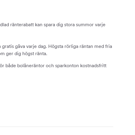
ndlad ränterabatt kan spara dig stora summor varje
ratis gåva varje dag. Högsta rörliga räntan med fria
om ger dig högst ränta.
mför både bolåneräntor och sparkonton kostnadsfritt