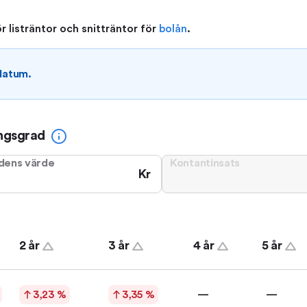
 listräntor och snitträntor för
bolån
.
 datum.
ngsgrad
dens värde
Kontantinsats
Kr
2 år
3 år
4 år
5 år
3,23 %
3,35 %
—
—