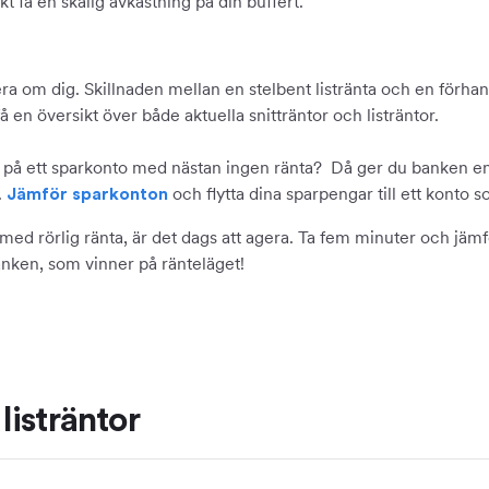
t få en skälig avkastning på din buffert.
a om dig. Skillnaden mellan en stelbent listränta och en förha
 en översikt över både aktuella snitträntor och listräntor.
på ett sparkonto med nästan ingen ränta? Då ger du banken en g
.
och flytta dina sparpengar till ett konto s
Jämför sparkonton
en med rörlig ränta, är det dags att agera. Ta fem minuter och jä
banken, som vinner på ränteläget!
listräntor