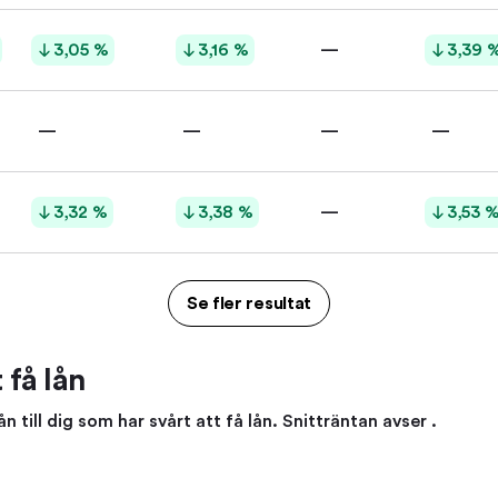
3,05 %
3,16 %
—
3,39 
—
—
—
—
3,32 %
3,38 %
—
3,53 
Se fler resultat
 få lån
 till dig som har svårt att få lån. Snitträntan avser .