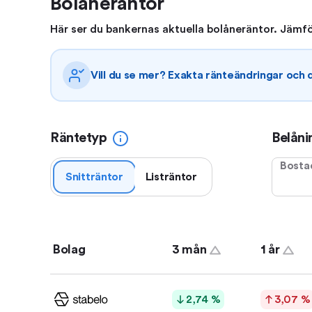
Bolåneräntor
Här ser du bankernas aktuella bolåneräntor. Jämför
Vill du se mer? Exakta ränteändringar och
Räntetyp
Belåni
Bosta
Snitträntor
Listräntor
Bolag
3 mån
1 år
2,74 %
3,07 %