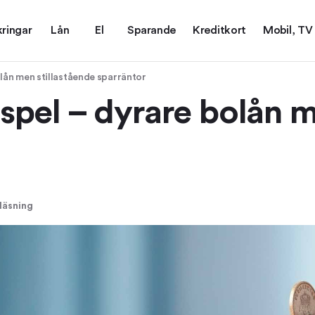
kringar
Lån
El
Sparande
Kreditkort
Mobil, TV
lån men stillastående sparräntor
pel – dyrare bolån m
läsning