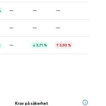
%
—
—
—
—
—
—
%
—
3,71 %
3,92 %
Krav på säkerhet