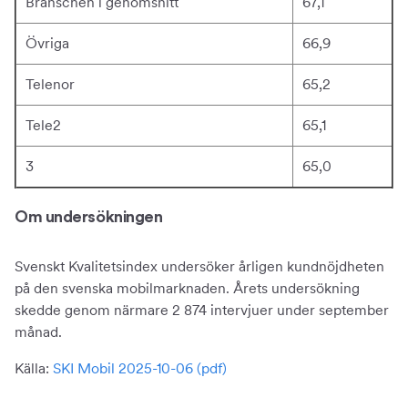
Branschen i genomsnitt
67,1
Övriga
66,9
Telenor
65,2
Tele2
65,1
3
65,0
Om undersökningen
Svenskt Kvalitetsindex undersöker årligen kundnöjdheten
på den svenska mobilmarknaden. Årets undersökning
skedde genom närmare 2 874 intervjuer under september
månad.
Källa:
SKI Mobil 2025-10-06 (pdf)