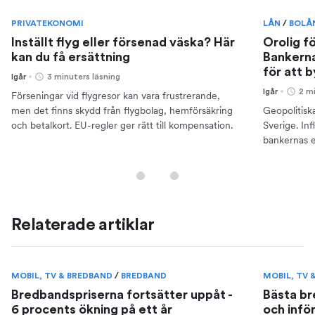
PRIVATEKONOMI
LÅN
/
BOLÅ
Inställt flyg eller försenad väska? Här
Orolig f
kan du få ersättning
Bankerna
för att 
Igår
3 minuters läsning
Igår
2 m
Förseningar vid flygresor kan vara frustrerande,
men det finns skydd från flygbolag, hemförsäkring
Geopolitisk
och betalkort. EU-regler ger rätt till kompensation.
Sverige. Inf
bankernas e
din ekonomi
Relaterade artiklar
MOBIL, TV & BREDBAND
/
BREDBAND
MOBIL, TV 
Bredbandspriserna fortsätter uppåt -
Bästa b
6 procents ökning på ett år
och infö