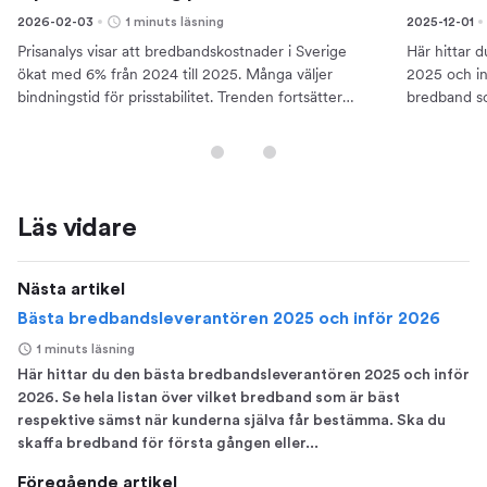
2026-02-03
1 minuts läsning
2025-12-01
Prisanalys visar att bredbandskostnader i Sverige
Här hittar 
ökat med 6% från 2024 till 2025. Många väljer
2025 och inf
bindningstid för prisstabilitet. Trenden fortsätter
bredband so
uppåt.
bestämma.
Läs vidare
Nästa artikel
Bästa bredbandsleverantören 2025 och inför 2026
1 minuts läsning
Här hittar du den bästa bredbandsleverantören 2025 och inför
2026. Se hela listan över vilket bredband som är bäst
respektive sämst när kunderna själva får bestämma. Ska du
skaffa bredband för första gången eller...
Föregående artikel