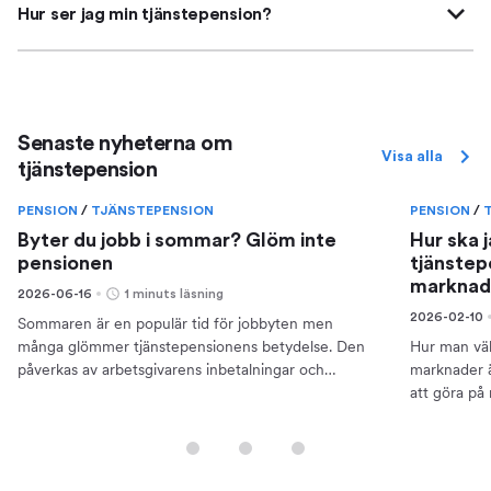
Hur ser jag min tjänstepension?
Senaste nyheterna om
Visa alla
tjänstepension
PENSION
/
TJÄNSTEPENSION
PENSION
/
Byter du jobb i sommar? Glöm inte
Hur ska 
pensionen
tjänstep
marknad
2026-06-16
1 minuts läsning
2026-02-10
Sommaren är en populär tid för jobbyten men
många glömmer tjänstepensionens betydelse. Den
Hur man välj
påverkas av arbetsgivarens inbetalningar och
marknader ä
påverkar pensionen.
att göra på
mot en viss 