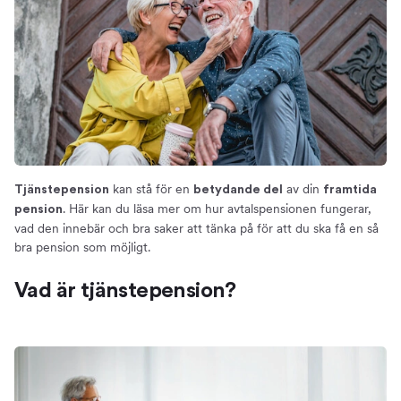
Förmånsbestämd eller premiebestämd
tjänstepension?
Så kan du påverka din tjänstepension
Så mycket bör du ha i tjänstepension
Så placeras pengarna
Avgifternas betydelse
Flytta tjänstepensionen
Valcentraler
kan stå för en
av din
Tjänstepension
betydande del
framtida
Löneväxla - lönsamt eller ej?
. Här kan du läsa mer om hur avtalspensionen fungerar,
pension
vad den innebär och bra saker att tänka på för att du ska få en så
Ta ut tjänstepension – Så fungerar det
bra pension som möjligt.
Vad är tjänstepension?