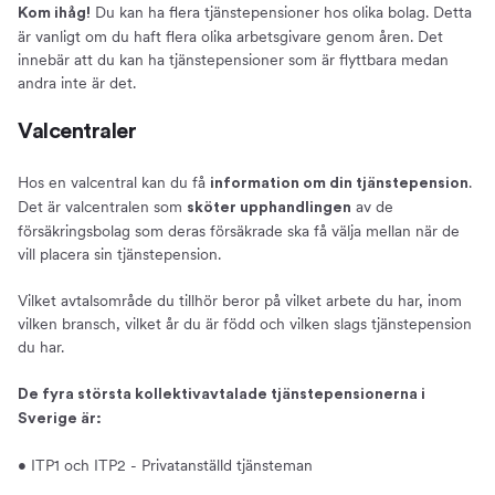
Du kan ha flera tjänstepensioner hos olika bolag. Detta
Kom ihåg!
är vanligt om du haft flera olika arbetsgivare genom åren. Det
innebär att du kan ha tjänstepensioner som är flyttbara medan
andra inte är det.
Valcentraler
Hos en valcentral kan du få
.
information om din tjänstepension
Det är valcentralen som
av de
sköter upphandlingen
försäkringsbolag som deras försäkrade ska få välja mellan när de
vill placera sin tjänstepension.
Vilket avtalsområde du tillhör beror på vilket arbete du har, inom
vilken bransch, vilket år du är född och vilken slags tjänstepension
du har.
De fyra största kollektivavtalade tjänstepensionerna i
Sverige är:
• ITP1 och ITP2 - Privatanställd tjänsteman