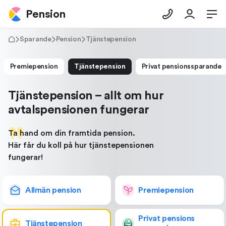
Pension
Sparande
Pension
Tjänstepension
Premiepension
Tjänstepension
Privat pensionssparande
Tjänstepension – allt om hur
avtalspensionen fungerar
Ta hand om din framtida pension.
Här får du koll på hur tjänstepensionen
fungerar!
Allmän pension
Premie­pension
Privat
pensions­
Tjänste­pension