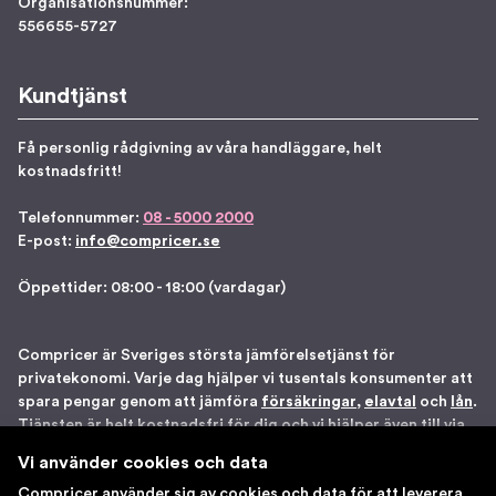
Organisationsnummer:
556655-5727
Kundtjänst
Få personlig rådgivning av våra handläggare, helt
kostnadsfritt!
Telefonnummer:
08 - 5000 2000
E-post:
info@compricer.se
Öppettider: 08:00 - 18:00 (vardagar)
Compricer är Sveriges största jämförelsetjänst för
privatekonomi. Varje dag hjälper vi tusentals konsumenter att
spara pengar genom att jämföra
försäkringar
,
elavtal
och
lån
.
Tjänsten är helt kostnadsfri för dig och vi hjälper även till via
telefon om du önskar. Vi är registrerade som
Vi använder cookies och data
försäkringsdistributör hos Bolagsverket samt står under
Compricer använder sig av cookies och data för att leverera
Finansinspektionens tillsyn. Åtta gånger har vi blivit utsedda