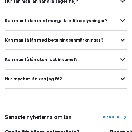
Hur får man lån när alla säger nej?
Kan man få lån med många kreditupplysningar?
Kan man få lån med betalningsanmärkningar?
Kan man få lån utan fast inkomst?
Hur mycket lån kan jag få?
Senaste nyheterna om lån
Visa alla
Orolig för högre bolåneränta?
Byggt al