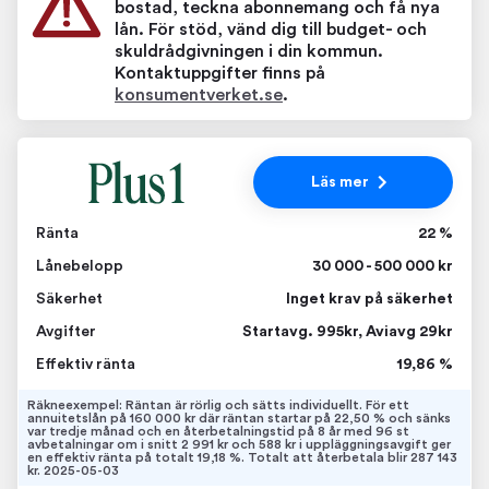
bostad, teckna abonnemang och få nya
lån. För stöd, vänd dig till budget- och
skuldrådgivningen i din kommun.
Kontaktuppgifter finns på
konsumentverket.se
.
Läs mer
Ränta
22 %
Lånebelopp
30 000 - 500 000 kr
Säkerhet
Inget krav på säkerhet
Avgifter
Startavg. 995kr, Aviavg 29kr
Effektiv ränta
19,86 %
Räkneexempel: Räntan är rörlig och sätts individuellt. För ett
annuitetslån på 160 000 kr där räntan startar på 22,50 % och sänks
var tredje månad och en återbetalningstid på 8 år med 96 st
avbetalningar om i snitt 2 991 kr och 588 kr i uppläggningsavgift ger
en effektiv ränta på totalt 19,18 %. Totalt att återbetala blir 287 143
kr. 2025-05-03