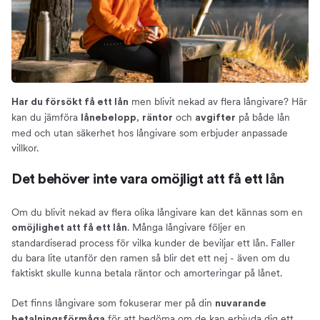
Om oss
men blivit nekad av flera långivare? Här
Har du försökt få ett lån
kan du jämföra
,
och
på både lån
lånebelopp
räntor
avgifter
med och utan säkerhet hos långivare som erbjuder anpassade
villkor.
Det behöver inte vara omöjligt att få ett lån
Om du blivit nekad av flera olika långivare kan det kännas som en
. Många långivare följer en
omöjlighet att få ett lån
standardiserad process för vilka kunder de beviljar ett lån. Faller
du bara lite utanför den ramen så blir det ett nej - även om du
faktiskt skulle kunna betala räntor och amorteringar på lånet.
Det finns långivare som fokuserar mer på din
nuvarande
för att bedöma om de kan erbjuda dig ett
betalningsförmåga