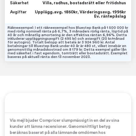
Säkerhet
Villa, radhus, bostadsrätt eller fritidshus
Avgifter
Upplägg.avg. 1850kr, Värderingsavg. 1995kr
Ev. räntepåslag
Räkneexempel: I ett räkneexempel hos Bluestep Bank på 1 500 000 kr
med rörlig nominell ränta på 6,7%, 3 månaders rörlig ränta, löptid på
40 år och månatlig amortering är den effektiva räntan
6,96%
. Detta
inkluderar uppläggningsavgift (2 495 kr) och aviavgift (20 kr/månad
för autogiro). Totalt belopp att betala är 3 924 960 kr. Antal
betalningar till Bluestep Bank under 40 år är 480 st, vilket innebär en
genomsnittlig månadskostnad om 8 179 kr. Detta exempel gäller lån
med säkerhet i fast egendom, tomträtt eller bostadsrätt. Exemplet
baseras på aktuell ränta den 13 november 2023.
Via mejl bjuder Compricer slumpmässigt in en del av sina
kunder att lämna recensioner. Genomsnittligt betyg
beräknas baserat på alla lämnande omdömen hos