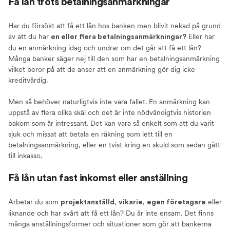
Få lån trots betalningsanmärkningar
Har du försökt att få ett lån hos banken men blivit nekad på grund
av att du har
Eller har
en eller flera betalningsanmärkningar?
du en anmärkning idag och undrar om det går att få ett lån?
Många banker säger nej till den som har en betalningsanmärkning
vilket beror på att de anser att en anmärkning gör dig icke
kreditvärdig.
Men så behöver naturligtvis inte vara fallet. En anmärkning kan
uppstå av flera olika skäl och det är inte nödvändigtvis historien
bakom som är intressant. Det kan vara så enkelt som att du varit
sjuk och missat att betala en räkning som lett till en
betalningsanmärkning, eller en tvist kring en skuld som sedan gått
till inkasso.
Få lån utan fast inkomst eller anställning
Arbetar du som
,
,
eller
projektanställd
vikarie
egen företagare
liknande och har svårt att få ett lån? Du är inte ensam. Det finns
många anställningsformer och situationer som gör att bankerna