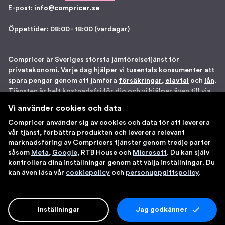
E-post:
info@compricer.se
Öppettider: 08:00 - 18:00 (vardagar)
Compricer är Sveriges största jämförelsetjänst för
privatekonomi. Varje dag hjälper vi tusentals konsumenter att
spara pengar genom att jämföra
försäkringar
,
elavtal
och
lån
.
Tjänsten är helt kostnadsfri för dig och vi hjälper även till via
telefon om du önskar. Vi är registrerade som
Vi använder cookies och data
försäkringsdistributör hos Bolagsverket samt står under
Compricer använder sig av cookies och data för att leverera
Finansinspektionens tillsyn. Åtta gånger har vi blivit utsedda
vår tjänst, förbättra produkten och leverera relevant
till en av Sveriges 100 bästa sajter av IDG. Du kan känna dig
marknadsföring av Compricers tjänster genom tredje parter
trygg med att använda våra tjänster.
såsom
Meta
,
Google
, RTB House och
Microsoft
. Du kan själv
kontrollera dina inställningar genom att välja inställningar. Du
kan även läsa vår
cookiepolicy
och
personuppgiftspolicy
.
Inställningar
Jag godkänner