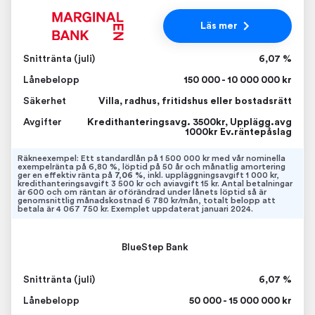
Läs mer
Snittränta (juli)
6,07 %
Lånebelopp
150 000 - 10 000 000 kr
Säkerhet
Villa, radhus, fritidshus eller bostadsrätt
Avgifter
Kredithanteringsavg. 3500kr, Upplägg.avg
1000kr Ev.räntepåslag
Räkneexempel: Ett standardlån på 1 500 000 kr med vår nominella
exempelränta på 6,80 %, löptid på 50 år och månatlig amortering
ger en effektiv ränta på
7,06 %
, inkl. uppläggningsavgift 1 000 kr,
kredithanteringsavgift 3 500 kr och aviavgift 15 kr. Antal betalningar
är 600 och om räntan är oförändrad under lånets löptid så är
genomsnittlig månadskostnad 6 780 kr/mån, totalt belopp att
betala är 4 067 750 kr. Exemplet uppdaterat januari 2024.
BlueStep Bank
Snittränta (juli)
6,07 %
Lånebelopp
50 000 - 15 000 000 kr