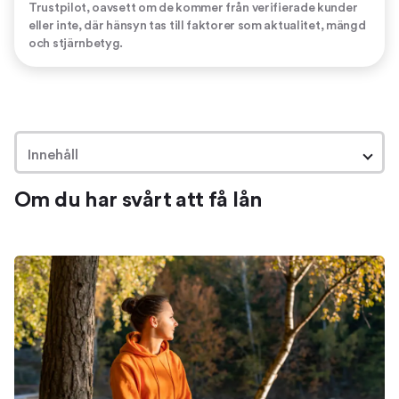
Trustpilot, oavsett om de kommer från verifierade kunder
eller inte, där hänsyn tas till faktorer som aktualitet, mängd
och stjärnbetyg.
Innehåll
Om du har svårt att få lån
Om du har svårt att få lån
Det behöver inte vara omöjligt att få ett lån
Lån när alla säger nej
Situationer som kan göra det svårt att få ett lån
Få lån trots många kreditupplysningar
Få lån trots betalningsanmärkningar
Få lån utan fast inkomst eller anställning
Förbättra din kreditvärdighet
Risker med lån