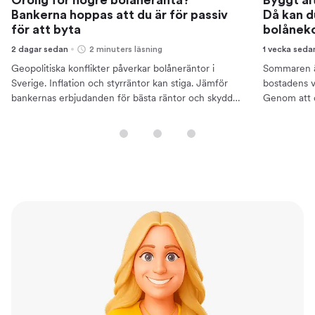
Bankerna hoppas att du är för passiv
Då kan d
för att byta
bolånek
2 dagar sedan
2 minuters läsning
1 vecka seda
Geopolitiska konflikter påverkar bolåneräntor i
Sommaren är
Sverige. Inflation och styrräntor kan stiga. Jämför
bostadens v
bankernas erbjudanden för bästa räntor och skydda
Genom att 
din ekonomi.
bättre ränto