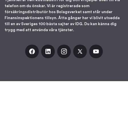
Tjänsten är helt kostnadsfri för dig och vi hjälper även till via
telefon om du önskar. Vi är registrerade som
försäkringsdistributör hos Bolagsverket samt står under
Finansinspektionens tillsyn. Åtta gånger har vi blivit utsedda
till en av Sveriges 100 bästa sajter av IDG. Du kan känna dig
trygg med att använda våra tjänster.