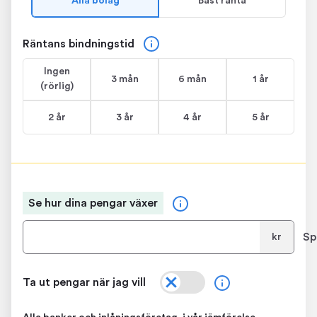
Alla bolag
Bäst ränta
Räntans bindningstid
Ingen
3 mån
6 mån
1 år
(rörlig)
2 år
3 år
4 år
5 år
Se hur dina pengar växer
Sp
kr
Ta ut pengar när jag vill