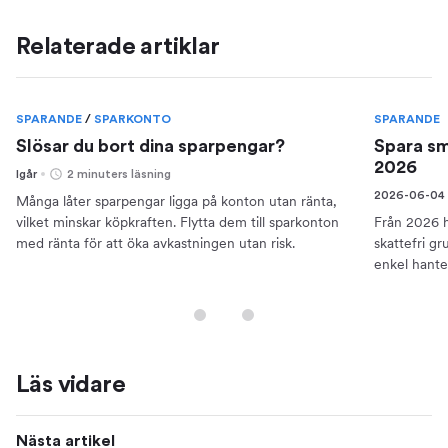
Relaterade artiklar
SPARANDE
/
SPARKONTO
SPARANDE
Slösar du bort dina sparpengar?
Spara sm
2026
Igår
2 minuters läsning
2026-06-04
Många låter sparpengar ligga på konton utan ränta,
vilket minskar köpkraften. Flytta dem till sparkonton
Från 2026 h
med ränta för att öka avkastningen utan risk.
skattefri g
enkel hante
traditionell
Läs vidare
Nästa artikel