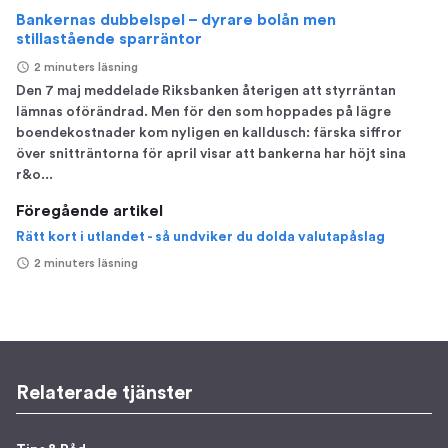
Bankernas dubbelspel – dyrare bolån men
stillastående sparräntor
2 minuters läsning
Den 7 maj meddelade Riksbanken återigen att styrräntan
lämnas oförändrad. Men för den som hoppades på lägre
boendekostnader kom nyligen en kalldusch: färska siffror
över snitträntorna för april visar att bankerna har höjt sina
r&o...
Föregående artikel
Rätt kort i utlandet - så undviker du dolda valutapåslag
2 minuters läsning
Relaterade tjänster