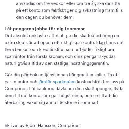
användas om tre veckor eller om tre år, ska de sitta
på ett konto som faktiskt ger dig avkastning fram tills
den dagen du behöver dem.
Låt pengarna jobba för dig i sommar
Det absolut enklaste sättet att ge din skatteåterbäring en
extra skjuts är att öppna ett riktigt sparkonto. Idag finns det
flera banker och kreditinstitut som erbjuder riktigt bra
sparräntor från första kronan, och dina pengar skyddas
naturligtvis alltid av den statliga insättningsgarantin.
Gör din plånbok en tjänst innan hängmattan kallar. Ta ett
par minuter och
jämför sparkonton
kostnadsfritt hos oss på
Compricer. Låt bankerna tävla om dina skattepengar, flytta
dem till det konto som ger högst ränta, och se till att din
återbäring växer sig ännu lite större i sommar!
Skrivet av Björn Hansson, Compricer