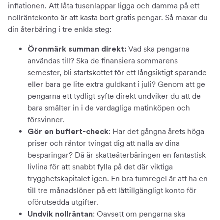
inflationen. Att låta tusenlappar ligga och damma på ett
nollräntekonto är att kasta bort gratis pengar. Så maxar du
din återbäring i tre enkla steg:
Vad ska pengarna
Öronmärk summan direkt:
användas till? Ska de finansiera sommarens
semester, bli startskottet för ett långsiktigt sparande
eller bara ge lite extra guldkant i juli? Genom att ge
pengarna ett tydligt syfte direkt undviker du att de
bara smälter in i de vardagliga matinköpen och
försvinner.
: Har det gångna årets höga
Gör en buffert-check
priser och räntor tvingat dig att nalla av dina
besparingar? Då är skatteåterbäringen en fantastisk
livlina för att snabbt fylla på det där viktiga
trygghetskapitalet igen. En bra tumregel är att ha en
till tre månadslöner på ett lättillgängligt konto för
oförutsedda utgifter.
: Oavsett om pengarna ska
Undvik nollräntan