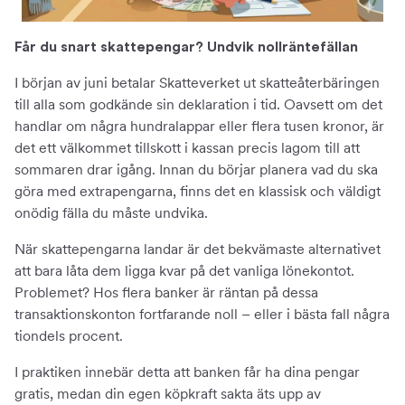
Får du snart skattepengar? Undvik nollräntefällan
I början av juni betalar Skatteverket ut skatteåterbäringen
till alla som godkände sin deklaration i tid. Oavsett om det
handlar om några hundralappar eller flera tusen kronor, är
det ett välkommet tillskott i kassan precis lagom till att
sommaren drar igång. Innan du börjar planera vad du ska
göra med extrapengarna, finns det en klassisk och väldigt
onödig fälla du måste undvika.
När skattepengarna landar är det bekvämaste alternativet
att bara låta dem ligga kvar på det vanliga lönekontot.
Problemet? Hos flera banker är räntan på dessa
transaktionskonton fortfarande noll – eller i bästa fall några
tiondels procent.
I praktiken innebär detta att banken får ha dina pengar
gratis, medan din egen köpkraft sakta äts upp av