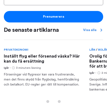
Prenumerera
De senaste artiklarna
Visa alla
PRIVATEKONOMI
LÅN
/
BOLÅ
Inställt flyg eller försenad väska? Här
Orolig f
kan du få ersättning
Bankerna
för att 
Igår
3 minuters läsning
Igår
2 m
Förseningar vid flygresor kan vara frustrerande,
men det finns skydd från flygbolag, hemförsäkring
Geopolitisk
och betalkort. EU-regler ger rätt till kompensation.
Sverige. Inf
bankernas e
din ekonomi