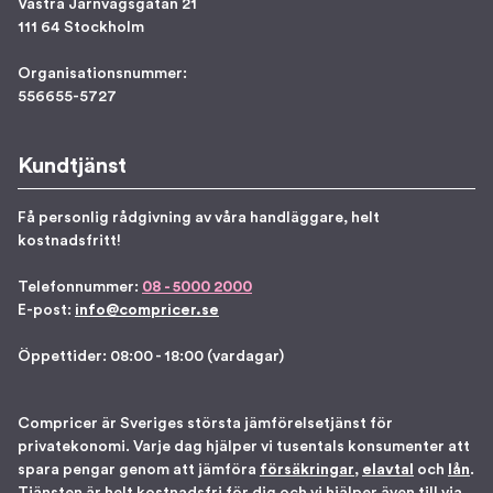
Västra Järnvägsgatan 21
111 64 Stockholm
Organisationsnummer:
556655-5727
Kundtjänst
Få personlig rådgivning av våra handläggare, helt
kostnadsfritt!
Telefonnummer:
08 - 5000 2000
E-post:
info@compricer.se
Öppettider: 08:00 - 18:00 (vardagar)
Compricer är Sveriges största jämförelsetjänst för
privatekonomi. Varje dag hjälper vi tusentals konsumenter att
spara pengar genom att jämföra
försäkringar
,
elavtal
och
lån
.