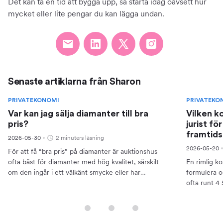
Det kan ta en tid att bygga upp, så starta idag oavsett hur
mycket eller lite pengar du kan lägga undan.
Senaste artiklarna från Sharon
PRIVATEKONOMI
PRIVATEKO
Var kan jag sälja diamanter till bra
Vilken ko
pris?
jurist fö
framtids
2026-05-30
2 minuters läsning
2026-05-20
För att få “bra pris” på diamanter är auktionshus
ofta bäst för diamanter med hög kvalitet, särskilt
En rimlig kos
om den ingår i ett välkänt smycke eller har
formulera o
dokumentation som certifikat. Detta kräver dock att
ofta runt 4
du kan...
kan bli hög
eller...