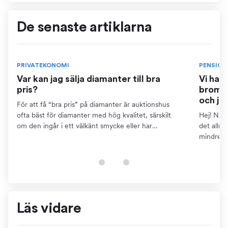
De senaste artiklarna
PRIVATEKONOMI
PENSION
Var kan jag sälja diamanter till bra
Vi har
pris?
bromse
och ja
För att få “bra pris” på diamanter är auktionshus
ofta bäst för diamanter med hög kvalitet, särskilt
Hej! När 
om den ingår i ett välkänt smycke eller har
det allm
dokumentation som certifikat. Detta kräver dock att
mindre ä
du kan...
pensions
finns...
Läs vidare