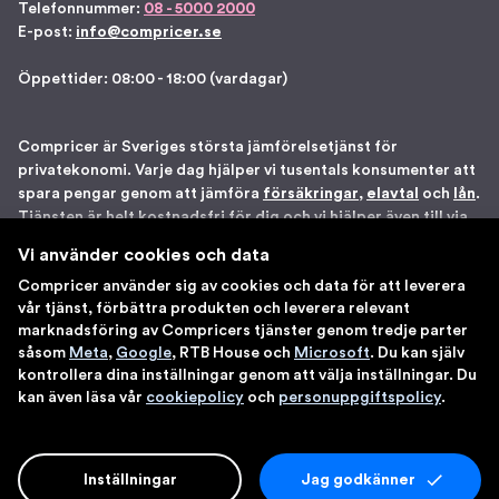
Telefonnummer:
08 - 5000 2000
E-post:
info@compricer.se
Öppettider: 08:00 - 18:00 (vardagar)
Compricer är Sveriges största jämförelsetjänst för
privatekonomi. Varje dag hjälper vi tusentals konsumenter att
spara pengar genom att jämföra
försäkringar
,
elavtal
och
lån
.
Tjänsten är helt kostnadsfri för dig och vi hjälper även till via
telefon om du önskar. Vi är registrerade som
Vi använder cookies och data
försäkringsdistributör hos Bolagsverket samt står under
Compricer använder sig av cookies och data för att leverera
Finansinspektionens tillsyn. Åtta gånger har vi blivit utsedda
vår tjänst, förbättra produkten och leverera relevant
till en av Sveriges 100 bästa sajter av IDG. Du kan känna dig
marknadsföring av Compricers tjänster genom tredje parter
trygg med att använda våra tjänster.
såsom
Meta
,
Google
, RTB House och
Microsoft
. Du kan själv
kontrollera dina inställningar genom att välja inställningar. Du
kan även läsa vår
cookiepolicy
och
personuppgiftspolicy
.
Inställningar
Jag godkänner