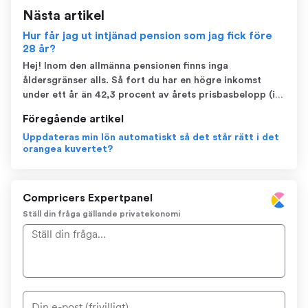
Nästa artikel
Hur får jag ut intjänad pension som jag fick före
28 år?
Hej! Inom den allmänna pensionen finns inga
åldersgränser alls. Så fort du har en högre inkomst
under ett år än 42,3 procent av årets prisbasbelopp (i
år motsvarar det 24 872 kr) tjänar du in allmän pension.
Föregående artikel
Inom tjänstepensionerna finns det ibland en lägsta
Uppdateras min lön automatiskt så det står rätt i det
intjänandeålder, och den är olika b...
orangea kuvertet?
Compricers Expertpanel
Ställ din fråga gällande privatekonomi