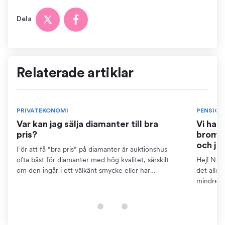
Dela
Relaterade artiklar
PRIVATEKONOMI
PENSION
Var kan jag sälja diamanter till bra
Vi har
pris?
bromse
och ja
För att få “bra pris” på diamanter är auktionshus
ofta bäst för diamanter med hög kvalitet, särskilt
Hej! När 
om den ingår i ett välkänt smycke eller har
det allm
dokumentation som certifikat. Detta kräver dock att
mindre ä
du kan...
pensions
finns...