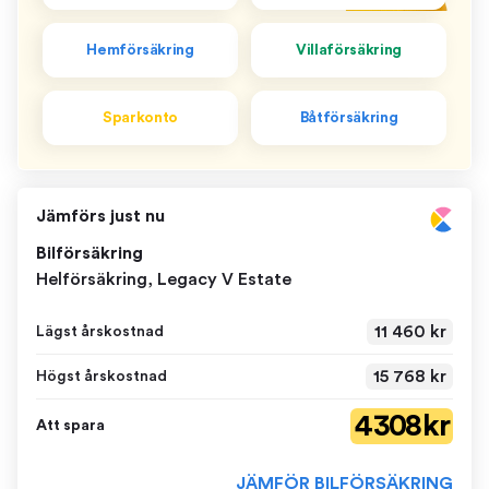
Hemförsäkring
Villaförsäkring
Sparkonto
Båtförsäkring
Jämförs just nu
Bilförsäkring
Helförsäkring, Legacy V Estate
11 460 kr
Lägst årskostnad
15 768 kr
Högst årskostnad
4 308 kr
Att spara
JÄMFÖR BILFÖRSÄKRING