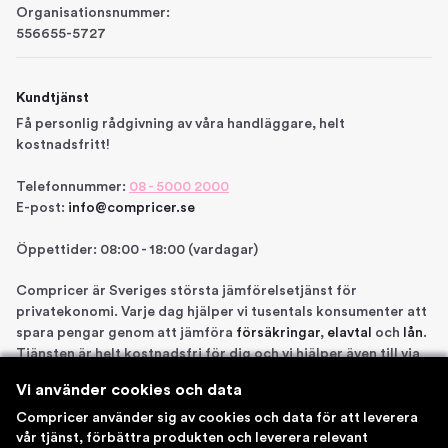
Organisationsnummer:
556655-5727
Kundtjänst
Få personlig rådgivning av våra handläggare, helt
kostnadsfritt!
Telefonnummer:
08 - 5000 2000
E-post:
info@compricer.se
Öppettider: 08:00 - 18:00 (vardagar)
Compricer är Sveriges största jämförelsetjänst för
privatekonomi. Varje dag hjälper vi tusentals konsumenter att
spara pengar genom att jämföra
försäkringar
,
elavtal
och
lån
.
Tjänsten är helt kostnadsfri för dig och vi hjälper även till via
telefon om du önskar. Vi är registrerade som
Vi använder cookies och data
försäkringsdistributör hos Bolagsverket samt står under
Finansinspektionens tillsyn. Åtta gånger har vi blivit utsedda
Compricer använder sig av cookies och data för att leverera
till en av Sveriges 100 bästa sajter av IDG. Du kan känna dig
vår tjänst, förbättra produkten och leverera relevant