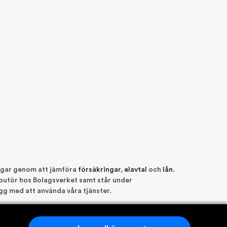
engar genom att jämföra
försäkringar
,
elavtal
och
lån
.
ributör hos Bolagsverket samt står under
ygg med att använda våra tjänster.