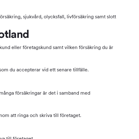
rsäkring, sjukvård, olycksfall, livförsäkring samt slott
otland
kund eller företagskund samt vilken försäkring du är
om du accepterar vid ett senare tillfälle.
För många försäkringar är det i samband med
m att ringa och skriva till företaget.
 till företaget.