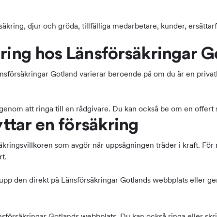
äkring, djur och gröda, tillfälliga medarbetare, kunder, ersättarfö
kring hos Länsförsäkringar G
Länsförsäkringar Gotland varierar beroende på om du är en privat
enom att ringa till en rådgivare. Du kan också be om en offert s
yttar en försäkring
försäkringsvillkoren som avgör när uppsägningen träder i kraft. 
t.
upp den direkt på Länsförsäkringar Gotlands webbplats eller geno
försäkringar Gotlands webbplats. Du kan också ringa eller skriva