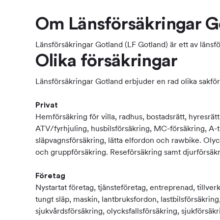
Om Länsförsäkringar G
Länsförsäkringar Gotland (LF Gotland) är ett av länsf
Olika försäkringar
Länsförsäkringar Gotland erbjuder en rad olika sakför
Privat
Hemförsäkring för villa, radhus, bostadsrätt, hyresrät
ATV/fyrhjuling, husbilsförsäkring, MC-försäkring, A-tr
släpvagnsförsäkring, lätta elfordon och rawbike. Olyck
och gruppförsäkring. Reseförsäkring samt djurförsäkr
Företag
Nystartat företag, tjänsteföretag, entreprenad, tillver
tungt släp, maskin, lantbruksfordon, lastbilsförsäkring,
sjukvårdsförsäkring, olycksfallsförsäkring, sjukförsäkri