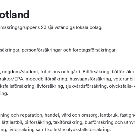
otland
örsäkringsgruppens 23 självständiga lokala bolag.
säkringar, personförsäkringar och företagsförsäkringar.
t, ungdom/student, fritidshus och gård. Bilförsäkring, båtförsäk
aktor/EPA, mopedbilförsäkring, husvagnsförsäkring, veteranbilsfö
sfallsförsäkring, livförsäkring, sjukvårdsförsäkring, olycksfalls-
ing.
kning och reparation, handel, vård och omsorg, lantbruk, fastighet
 lätt lastbil, bilförsäkring, taxiförsäkring, busförsäkring och uth
ng, livförsäkring samt kollektiv olycksfallsförsäkring.