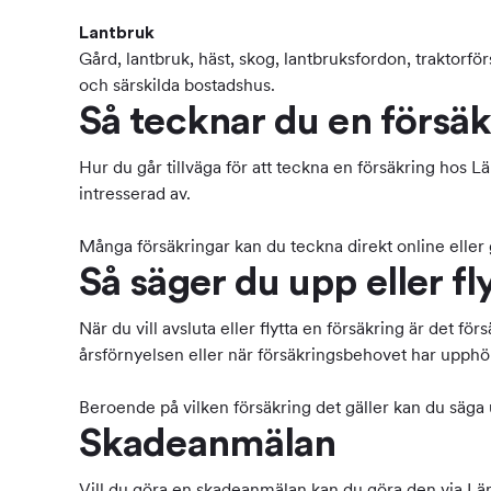
Lantbruk
Gård, lantbruk, häst, skog, lantbruksfordon, traktorförs
och särskilda bostadshus.
Så tecknar du en försä
Hur du går tillväga för att teckna en försäkring hos 
intresserad av.
Många försäkringar kan du teckna direkt online eller g
Så säger du upp eller fl
När du vill avsluta eller flytta en försäkring är det 
årsförnyelsen eller när försäkringsbehovet har upphör
Beroende på vilken försäkring det gäller kan du säga 
Skadeanmälan
Vill du göra en skadeanmälan kan du göra den via Läns