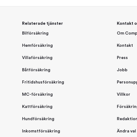
Relaterade tjänster
Kontakt o
Bilförsäkring
Om Comp
Hemförsäkring
Kontakt
Villaförsäkring
Press
Båtförsäkring
Jobb
Fritidshusförsäkring
Personup
MC-försäkring
Villkor
Kattförsäkring
Försäkrin
Hundförsäkring
Redaktion
Inkomstförsäkring
Ändra val