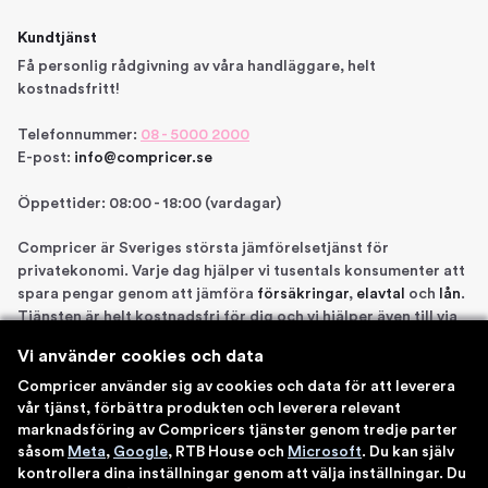
Kundtjänst
Få personlig rådgivning av våra handläggare, helt
kostnadsfritt!
Telefonnummer:
08 - 5000 2000
E-post:
info@compricer.se
Öppettider: 08:00 - 18:00 (vardagar)
Compricer är Sveriges största jämförelsetjänst för
privatekonomi. Varje dag hjälper vi tusentals konsumenter att
spara pengar genom att jämföra
försäkringar
,
elavtal
och
lån
.
Tjänsten är helt kostnadsfri för dig och vi hjälper även till via
telefon om du önskar. Vi är registrerade som
Vi använder cookies och data
försäkringsdistributör hos Bolagsverket samt står under
Finansinspektionens tillsyn. Åtta gånger har vi blivit utsedda
Compricer använder sig av cookies och data för att leverera
till en av Sveriges 100 bästa sajter av IDG. Du kan känna dig
vår tjänst, förbättra produkten och leverera relevant
marknadsföring av Compricers tjänster genom tredje parter
trygg med att använda våra tjänster.
såsom
Meta
,
Google
, RTB House och
Microsoft
. Du kan själv
kontrollera dina inställningar genom att välja inställningar. Du