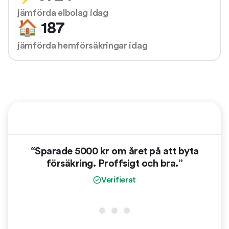
jämförda elbolag idag
🏠 187
jämförda hemförsäkringar idag
“Sparade 5000 kr om året på att byta
“
försäkring. Proffsigt och bra.”
vinn
er
Verifierat