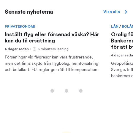
Senaste nyheterna
Visa alla
PRIVATEKONOMI
LÅN
/
BOLÅ
Inställt flyg eller försenad väska? Här
Orolig f
kan du få ersättning
Bankerna
för att 
4 dagar sedan
3 minuters läsning
4 dagar sed
Förseningar vid flygresor kan vara frustrerande,
men det finns skydd från flygbolag, hemförsäkring
Geopolitisk
och betalkort. EU-regler ger rätt till kompensation.
Sverige. Inf
bankernas e
din ekonomi