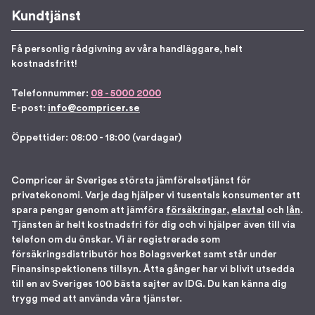
Kundtjänst
Få personlig rådgivning av våra handläggare, helt
kostnadsfritt!
Telefonnummer:
08 - 5000 2000
E-post:
info@compricer.se
Öppettider: 08:00 - 18:00 (vardagar)
Compricer är Sveriges största jämförelsetjänst för
privatekonomi. Varje dag hjälper vi tusentals konsumenter att
spara pengar genom att jämföra
försäkringar
,
elavtal
och
lån
.
Tjänsten är helt kostnadsfri för dig och vi hjälper även till via
telefon om du önskar. Vi är registrerade som
försäkringsdistributör hos Bolagsverket samt står under
Finansinspektionens tillsyn. Åtta gånger har vi blivit utsedda
till en av Sveriges 100 bästa sajter av IDG. Du kan känna dig
trygg med att använda våra tjänster.