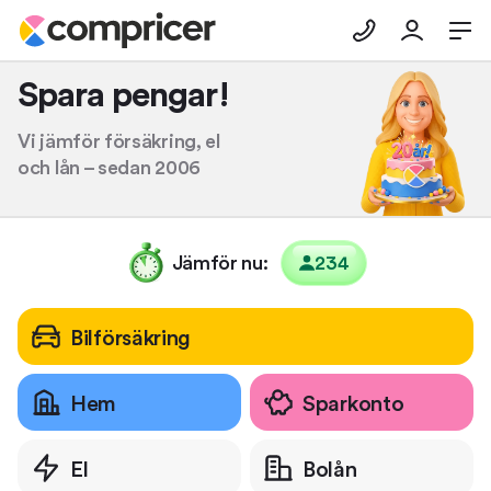
Spara pengar!
Vi jämför försäkring, el
och lån – sedan 2006
Jämför nu:
234
Bil
försäkring
Hem
Sparkonto
El
Bolån