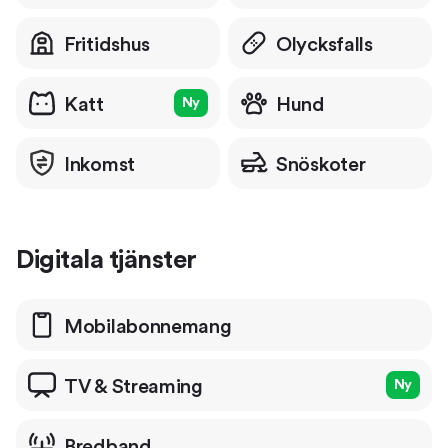
Fritidshus
Olycksfalls
Katt
Hund
Ny
Inkomst
Snöskoter
Digitala tjänster
Mobil­abonnemang
TV & Streaming
Ny
Bredband