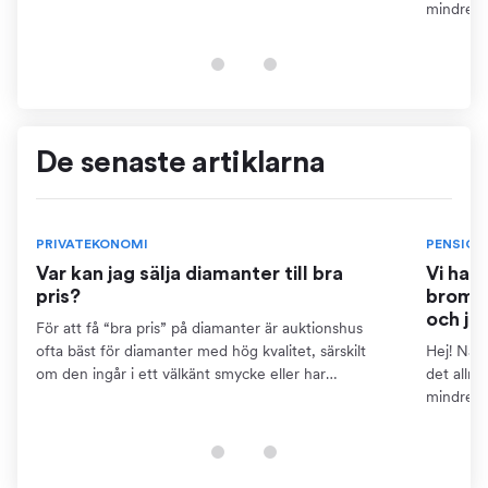
dokumentation som certifikat. Detta kräver dock att
mindre ä
du kan...
pensions
finns...
De senaste artiklarna
PRIVATEKONOMI
PENSION
Var kan jag sälja diamanter till bra
Vi har
pris?
bromse
och ja
För att få “bra pris” på diamanter är auktionshus
ofta bäst för diamanter med hög kvalitet, särskilt
Hej! När 
om den ingår i ett välkänt smycke eller har
det allm
dokumentation som certifikat. Detta kräver dock att
mindre ä
du kan...
pensions
finns...