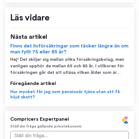
Läs vidare
Nästa artikel
Finns det livförsäkringar som täcker längre än om
man fyllt 75 eller 85 år?
Hej! Det skiljer sig mellan olika försäkringsbolag, men
vanligen upphör de mellan 65 och 85 år. I villkoren för
försäkringen går det att utläsa vilken ålder som är
aktuell. Om du har ett behov av att skydda
Föregående artikel
efterlevande ekonomiskt, ta gärna kontakt med en
Hur mycket får jag som pensionär tjäna utan att få
bank och/eller en jurist för att se efter...
höjd skatt?
Compricers Expertpanel
Ställ din fråga gällande privatekonomi