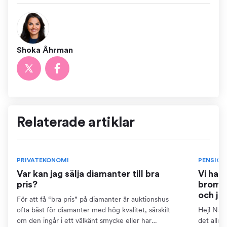
Shoka Åhrman
Relaterade artiklar
PRIVATEKONOMI
PENSION
Var kan jag sälja diamanter till bra
Vi har
pris?
bromse
och ja
För att få “bra pris” på diamanter är auktionshus
ofta bäst för diamanter med hög kvalitet, särskilt
Hej! När 
om den ingår i ett välkänt smycke eller har
det allm