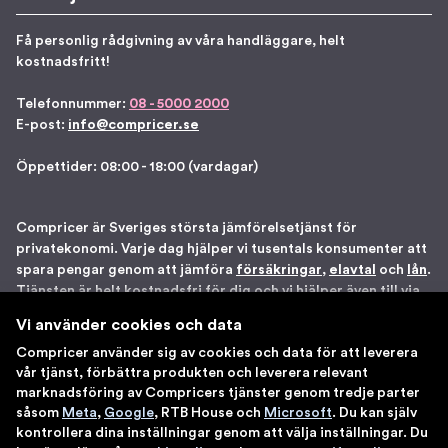
Få personlig rådgivning av våra handläggare, helt
kostnadsfritt!
Telefonnummer:
08 - 5000 2000
E-post:
info@compricer.se
Öppettider: 08:00 - 18:00 (vardagar)
Compricer är Sveriges största jämförelsetjänst för
privatekonomi. Varje dag hjälper vi tusentals konsumenter att
spara pengar genom att jämföra
försäkringar
,
elavtal
och
lån
.
Tjänsten är helt kostnadsfri för dig och vi hjälper även till via
telefon om du önskar. Vi är registrerade som
Vi använder cookies och data
försäkringsdistributör hos Bolagsverket samt står under
Compricer använder sig av cookies och data för att leverera
Finansinspektionens tillsyn. Åtta gånger har vi blivit utsedda
vår tjänst, förbättra produkten och leverera relevant
till en av Sveriges 100 bästa sajter av IDG. Du kan känna dig
marknadsföring av Compricers tjänster genom tredje parter
trygg med att använda våra tjänster.
såsom
Meta
,
Google
, RTB House och
Microsoft
. Du kan själv
kontrollera dina inställningar genom att välja inställningar. Du