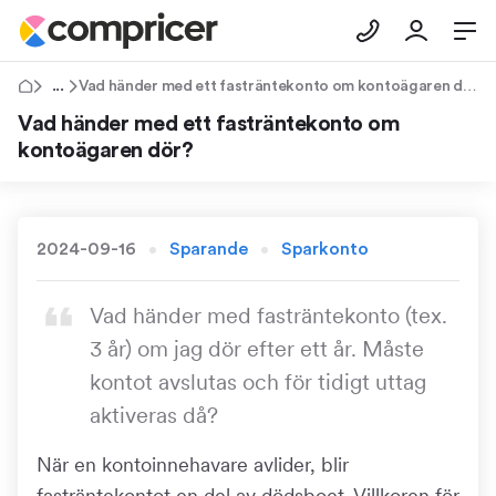
Tips & Råd
Vad händer med ett fasträntekonto om kontoägaren dör?
Vad händer med ett fasträntekonto om
kontoägaren dör?
2024-09-16
Sparande
Sparkonto
Vad händer med fasträntekonto (tex.
3 år) om jag dör efter ett år. Måste
kontot avslutas och för tidigt uttag
aktiveras då?
När en kontoinnehavare avlider, blir
fasträntekontot en del av dödsboet. Villkoren för