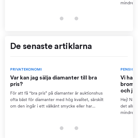
dokumentation som certifikat. Detta kräver dock att
mindre ä
du kan...
pensions
finns...
De senaste artiklarna
PRIVATEKONOMI
PENSION
Var kan jag sälja diamanter till bra
Vi har
pris?
bromse
och ja
För att få “bra pris” på diamanter är auktionshus
ofta bäst för diamanter med hög kvalitet, särskilt
Hej! När 
om den ingår i ett välkänt smycke eller har
det allm
dokumentation som certifikat. Detta kräver dock att
mindre ä
du kan...
pensions
finns...