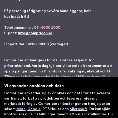
Få personlig rådgivning av våra handläggare, helt
kostnadsfritt!
Telefonnummer:
08 - 5000 2000
E-post:
info@compricer.se
Öppettider: 08:00 - 18:00 (vardagar)
Compricer är Sveriges största jämförelsetjänst för
privatekonomi. Varje dag hjälper vi tusentals konsumenter att
spara pengar genom att jämföra
försäkringar
,
elavtal
och
lån
.
Tjänsten är helt kostnadsfri för dig och vi hjälper även till via
telefon om du önskar. Vi är registrerade som
Vi använder cookies och data
försäkringsdistributör hos Bolagsverket samt står under
Compricer använder sig av cookies och data för att leverera
Finansinspektionens tillsyn. Åtta gånger har vi blivit utsedda
vår tjänst, förbättra produkten och leverera relevant
till en av Sveriges 100 bästa sajter av IDG. Du kan känna dig
marknadsföring av Compricers tjänster genom tredje parter
trygg med att använda våra tjänster.
såsom
Meta
,
Google
, RTB House och
Microsoft
. Du kan själv
kontrollera dina inställningar genom att välja inställningar. Du