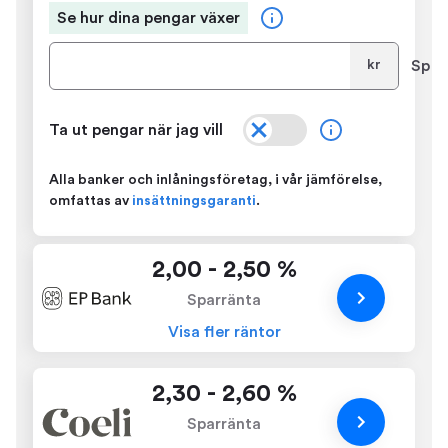
Se hur dina pengar växer
Spar
kr
Ta ut pengar när jag vill
Alla banker och inlåningsföretag, i vår jämförelse,
omfattas av
insättningsgaranti
.
2,00 - 2,50 %
Sparränta
Visa fler räntor
2,30 - 2,60 %
Sparränta