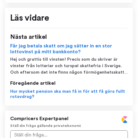
Läs vidare
Nästa artikel
Får jag betala skatt om jag sätter in en stor
lottovinst på mitt bankkonto?
Hej och grattis till vinsten! Precis som du skriver är
vinster från lotterier och turspel skattefria i Sverige.
Och eftersom det inte finns någon förmögenhetsskatt i
Sverige sedan 2007 behöver du inte heller betala någon
Föregående artikel
skatt bara för att du har en stor summa pengar på ditt
Hur mycket pension ska man få in för att få göra fullt
bankkonto. Du kan ...
rotavdrag?
Compricers Expertpanel
Ställ din fråga gällande privatekonomi