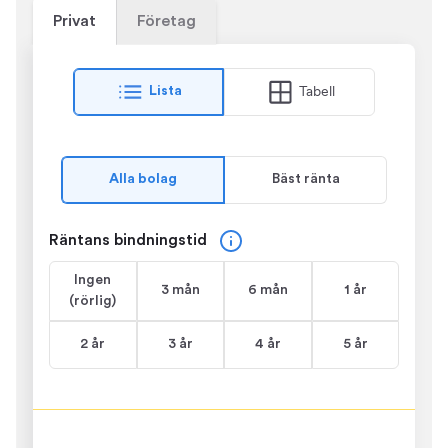
Privat
Företag
Tabell
Lista
Alla bolag
Bäst ränta
Räntans bindningstid
Ingen
3 mån
6 mån
1 år
(rörlig)
2 år
3 år
4 år
5 år