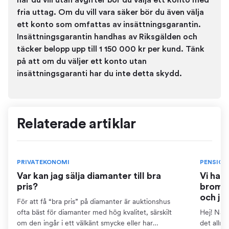
fria uttag. Om du vill vara säker bör du även välja
ett konto som omfattas av insättningsgarantin.
Insättningsgarantin handhas av Riksgälden och
täcker belopp upp till 1 150 000 kr per kund. Tänk
på att om du väljer ett konto utan
insättningsgaranti har du inte detta skydd.
Relaterade artiklar
PRIVATEKONOMI
PENSION
Var kan jag sälja diamanter till bra
Vi har
pris?
bromse
och ja
För att få “bra pris” på diamanter är auktionshus
ofta bäst för diamanter med hög kvalitet, särskilt
Hej! När 
om den ingår i ett välkänt smycke eller har
det allm