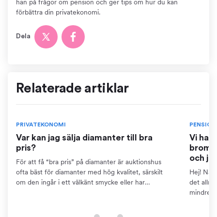
han på frågor om pension och ger tips om hur du kan
förbättra din privatekonomi.
Dela
Relaterade artiklar
PRIVATEKONOMI
PENSION
Var kan jag sälja diamanter till bra
Vi har
pris?
bromse
och ja
För att få “bra pris” på diamanter är auktionshus
ofta bäst för diamanter med hög kvalitet, särskilt
Hej! När 
om den ingår i ett välkänt smycke eller har
det allm
dokumentation som certifikat. Detta kräver dock att
mindre ä
du kan...
pensions
finns...