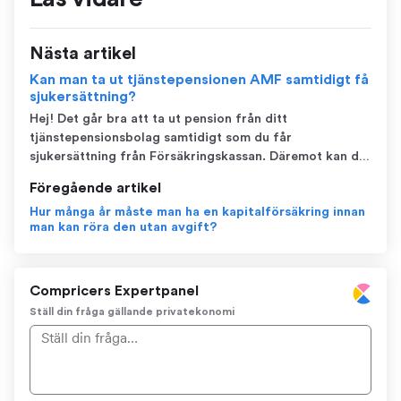
Nästa artikel
Kan man ta ut tjänstepensionen AMF samtidigt få
sjukersättning?
Hej! Det går bra att ta ut pension från ditt
tjänstepensionsbolag samtidigt som du får
sjukersättning från Försäkringskassan. Däremot kan du
gå miste om utbetalningarna från den extra
Föregående artikel
sjukförsäkring som ingår i tjänstepensionen om du
Hur många år måste man ha en kapitalförsäkring innan
börjar ta ut pension, så ta kontakt med både AMF och
man kan röra den utan avgift?
Försäkring...
Compricers Expertpanel
Ställ din fråga gällande privatekonomi