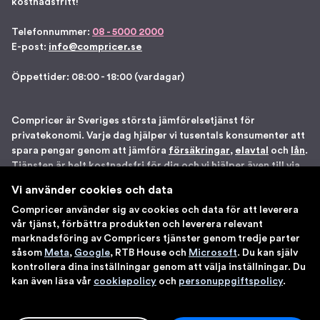
kostnadsfritt!
Telefonnummer:
08 - 5000 2000
E-post:
info@compricer.se
Öppettider: 08:00 - 18:00 (vardagar)
Compricer är Sveriges största jämförelsetjänst för
privatekonomi. Varje dag hjälper vi tusentals konsumenter att
spara pengar genom att jämföra
försäkringar
,
elavtal
och
lån
.
Tjänsten är helt kostnadsfri för dig och vi hjälper även till via
telefon om du önskar. Vi är registrerade som
Vi använder cookies och data
försäkringsdistributör hos Bolagsverket samt står under
Compricer använder sig av cookies och data för att leverera
Finansinspektionens tillsyn. Åtta gånger har vi blivit utsedda
vår tjänst, förbättra produkten och leverera relevant
till en av Sveriges 100 bästa sajter av IDG. Du kan känna dig
marknadsföring av Compricers tjänster genom tredje parter
trygg med att använda våra tjänster.
såsom
Meta
,
Google
, RTB House och
Microsoft
. Du kan själv
kontrollera dina inställningar genom att välja inställningar. Du
kan även läsa vår
cookiepolicy
och
personuppgiftspolicy
.