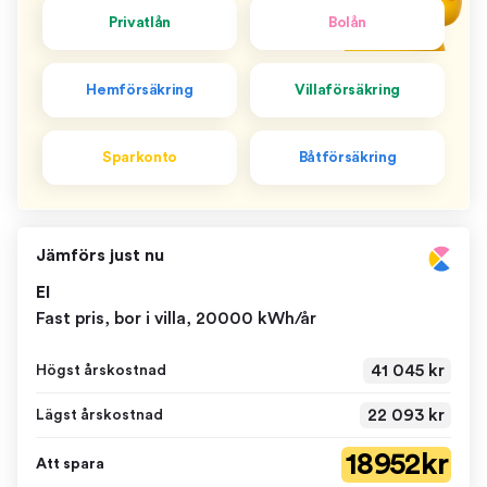
Privatlån
Bolån
Hemförsäkring
Villaförsäkring
Sparkonto
Båtförsäkring
Jämförs just nu
El
Fast pris, bor i villa, 20000 kWh/år
41 045 kr
Högst årskostnad
22 093 kr
Lägst årskostnad
18 952 kr
Att spara