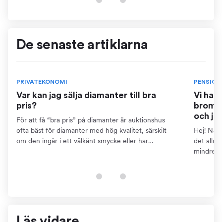
De senaste artiklarna
PRIVATEKONOMI
PENSION
Var kan jag sälja diamanter till bra
Vi har
pris?
bromse
och ja
För att få “bra pris” på diamanter är auktionshus
ofta bäst för diamanter med hög kvalitet, särskilt
Hej! När 
om den ingår i ett välkänt smycke eller har
det allm
dokumentation som certifikat. Detta kräver dock att
mindre ä
du kan...
pensions
finns...
Läs vidare