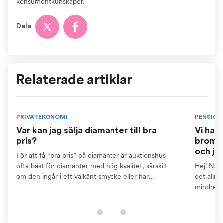
konsumentkunskaper.
Dela
Relaterade artiklar
PRIVATEKONOMI
PENSION
Var kan jag sälja diamanter till bra
Vi har
pris?
bromse
och ja
För att få “bra pris” på diamanter är auktionshus
ofta bäst för diamanter med hög kvalitet, särskilt
Hej! När 
om den ingår i ett välkänt smycke eller har
det allm
dokumentation som certifikat. Detta kräver dock att
mindre ä
du kan...
pensions
finns...