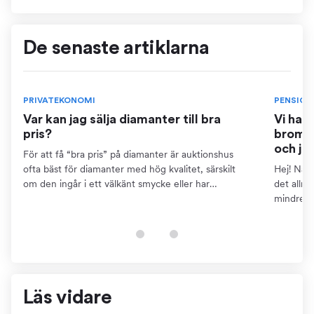
De senaste artiklarna
PRIVATEKONOMI
PENSION
Var kan jag sälja diamanter till bra
Vi har
pris?
bromse
och ja
För att få “bra pris” på diamanter är auktionshus
ofta bäst för diamanter med hög kvalitet, särskilt
Hej! När 
om den ingår i ett välkänt smycke eller har
det allm
dokumentation som certifikat. Detta kräver dock att
mindre ä
du kan...
pensions
finns...
Läs vidare