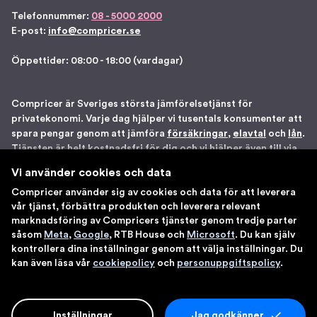
Telefonnummer:
08 - 5000 2000
E-post:
info@compricer.se
Öppettider: 08:00 - 18:00 (vardagar)
Compricer är Sveriges största jämförelsetjänst för
privatekonomi. Varje dag hjälper vi tusentals konsumenter att
spara pengar genom att jämföra
försäkringar
,
elavtal
och
lån
.
Tjänsten är helt kostnadsfri för dig och vi hjälper även till via
telefon om du önskar. Vi är registrerade som
Vi använder cookies och data
försäkringsdistributör hos Bolagsverket samt står under
Compricer använder sig av cookies och data för att leverera
Finansinspektionens tillsyn. Åtta gånger har vi blivit utsedda
vår tjänst, förbättra produkten och leverera relevant
till en av Sveriges 100 bästa sajter av IDG. Du kan känna dig
marknadsföring av Compricers tjänster genom tredje parter
trygg med att använda våra tjänster.
såsom
Meta
,
Google
, RTB House och
Microsoft
. Du kan själv
kontrollera dina inställningar genom att välja inställningar. Du
kan även läsa vår
cookiepolicy
och
personuppgiftspolicy
.
Inställningar
Jag godkänner