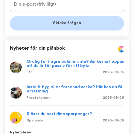
Nyheter för din plånbok
Orolig för högre bolåneränta? Bankerna hoppas
att du är för passiv för att byta
Lån
2026-08-06
Inställt flyg eller försenad väska? Här kan du få
ersättning
Privatekonomi
2026-08-06
Slösar du bort dina sparpengar?
Sparande
2026-08-06
Nyhetsbrev