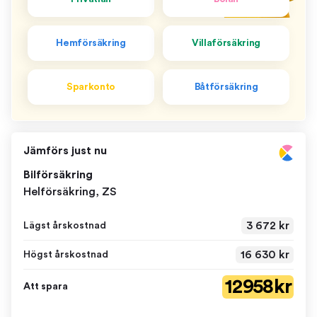
Hemförsäkring
Villaförsäkring
Sparkonto
Båtförsäkring
Jämförs just nu
Bilförsäkring
Helförsäkring, ZS
3 672 kr
Lägst årskostnad
16 630 kr
Högst årskostnad
12 958 kr
Att spara