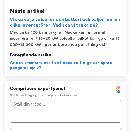
Nästa artikel
Vi ska välja solceller och batteri och väljer mellan
olika leverantörer. Vad ska vi tänka på?
Med cirka 100 kvm takyta i Nacka kan ni normalt
installera runt 15–20 kW solceller vilket kan ge cirka 13
000–18 000 kWh per år beroende på lutning och
väderstreck. Börja med att säkerställa att leverantören
Föregående artikel
gör en seriös analys av er elanvändning, huvudsäkring
Är det smartare att ta ut pension tidigt och spara
och framtida behov (t.ex. elbil ell...
pengarna själv?
Compricers Expertpanel
Ställ din fråga gällande privatekonomi