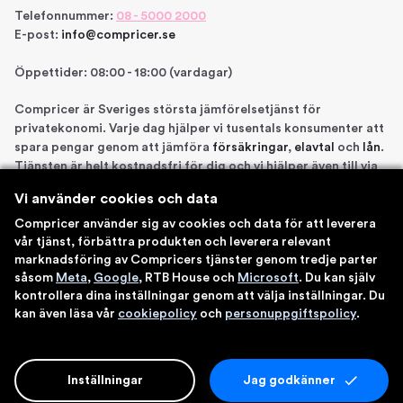
Telefonnummer:
08 - 5000 2000
E-post:
info@compricer.se
Öppettider: 08:00 - 18:00 (vardagar)
Compricer är Sveriges största jämförelsetjänst för
privatekonomi. Varje dag hjälper vi tusentals konsumenter att
spara pengar genom att jämföra
försäkringar
,
elavtal
och
lån
.
Tjänsten är helt kostnadsfri för dig och vi hjälper även till via
telefon om du önskar. Vi är registrerade som
Vi använder cookies och data
försäkringsdistributör hos Bolagsverket samt står under
Finansinspektionens tillsyn. Åtta gånger har vi blivit utsedda
Compricer använder sig av cookies och data för att leverera
vår tjänst, förbättra produkten och leverera relevant
till en av Sveriges 100 bästa sajter av IDG. Du kan känna dig
marknadsföring av Compricers tjänster genom tredje parter
trygg med att använda våra tjänster.
såsom
Meta
,
Google
, RTB House och
Microsoft
. Du kan själv
kontrollera dina inställningar genom att välja inställningar. Du
kan även läsa vår
cookiepolicy
och
personuppgiftspolicy
.
© 2026 Compricer
Inställningar
Jag godkänner