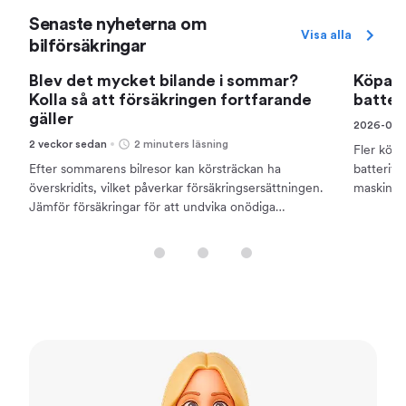
Senaste nyheterna om
Visa alla
bilförsäkringar
Blev det mycket bilande i sommar?
Köpa b
Kolla så att försäkringen fortfarande
batter
gäller
2026-06-
2 veckor sedan
2 minuters läsning
Fler köp
Efter sommarens bilresor kan körsträckan ha
batteriför
överskridits, vilket påverkar försäkringsersättningen.
maskinska
Jämför försäkringar för att undvika onödiga
och skill
kostnader.