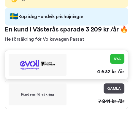
🇸🇪
Köp idag - undvik prishöjningar!
En kund i
Västerås
sparade
3 209
kr /år 🔥
Helförsäkring
för
Volkswagen Passat
NYA
4 632
kr /år
GAMLA
Kundens försäkring
7 841
kr /år