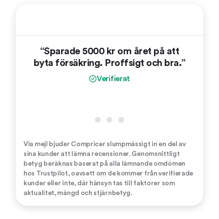
“Sparade 5000 kr om året på att
“Tre
byta försäkring. Proffsigt och bra.”
vinnla
oc
Verifierat
Via mejl bjuder Compricer slumpmässigt in en del av
sina kunder att lämna recensioner. Genomsnittligt
betyg beräknas baserat på alla lämnande omdömen
hos Trustpilot, oavsett om de kommer från verifierade
kunder eller inte, där hänsyn tas till faktorer som
aktualitet, mängd och stjärnbetyg.