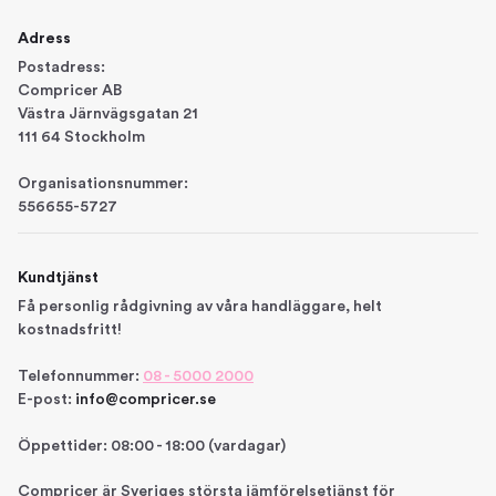
Adress
Postadress:
Compricer AB
Västra Järnvägsgatan 21
111 64 Stockholm
Organisationsnummer:
556655-5727
Kundtjänst
Få personlig rådgivning av våra handläggare, helt
kostnadsfritt!
Telefonnummer:
08 - 5000 2000
E-post:
info@compricer.se
Öppettider: 08:00 - 18:00 (vardagar)
Compricer är Sveriges största jämförelsetjänst för