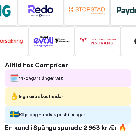
Alltid hos Compricer
🗓️
14-dagars ångerrätt
👌
Inga extrakostnader
🇸🇪
Köp idag - undvik prishöjningar!
En kund i
Spånga
sparade
2 963
kr /år 🔥