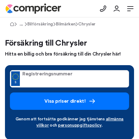
Försäkringar
Bilförsäkring
Bilmärken
Chrysler
Försäkring till Chrysler
Hitta en billig och bra försäkring till din Chrysler här!
Registreringsnummer
Visa priser direkt!
Genom att fortsätta godkänner jag tjänstens
allmänna
villkor
och
personuppgiftspolicy
.