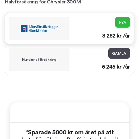
Halvförsäkring
för
Chrysler 300M
NYA
3 282
kr /år
GAMLA
Kundens försäkring
6 245
kr /år
“Sparade 5000 kr om året på att
“Tre