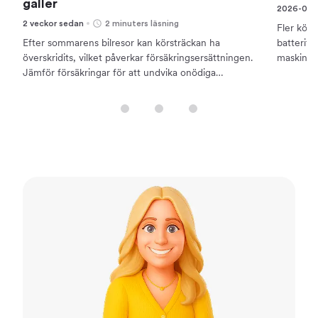
gäller
2026-06-
2 veckor sedan
2 minuters läsning
Fler köp
Efter sommarens bilresor kan körsträckan ha
batteriför
överskridits, vilket påverkar försäkringsersättningen.
maskinska
Jämför försäkringar för att undvika onödiga
och skill
kostnader.