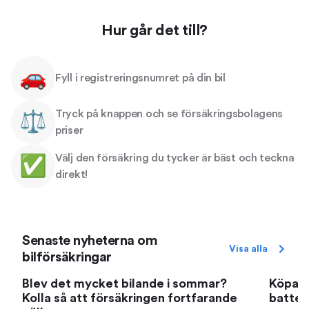
Hur går det till?
🚗
Fyll i registreringsnumret på din bil
Tryck på knappen och se försäkringsbolagens
⚖️
priser
Välj den försäkring du tycker är bäst och teckna
✅
direkt!
Senaste nyheterna om
Visa alla
bilförsäkringar
Blev det mycket bilande i sommar?
Köpa b
Kolla så att försäkringen fortfarande
batter