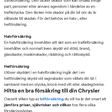
trafikförsäkring. Den täcker skador som kan orsaka tredje
part, personer eller annans egendom i händelse av en
trafikolycka. Den täcker inte skador på din bil om du är
vållande till skadan. För det behövs en halv-, eller
helförsäkring.
Halvförsäkring
En halvförsäkring innehåller allt det som en trafikförsäkring
innehåller och normalt även skydd vid stöld, brand,
glasskador, maskinskador, räddning och rättsskydd.
Helförsäkring
Utöver skyddet i en halvförsäkring ingår det i en
helförsäkring skydd vid vagnskador som vållats din bil i
samband med en olycka, krock med vilt eller skadegörelse.
Hitta en bra försäkring till din Chrysler
Oavsett vilken typ av
du vill ha är det smart att
bilförsäkring
hos flera olika
jämföra priser, självrisker och villkor
försäkringsbolag.