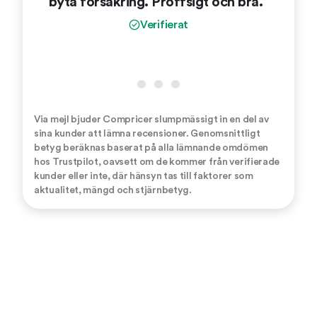
byta försäkring. Proffsigt och bra.”
vinnla
oc
Verifierat
Via mejl bjuder Compricer slumpmässigt in en del av
sina kunder att lämna recensioner. Genomsnittligt
betyg beräknas baserat på alla lämnande omdömen
hos Trustpilot, oavsett om de kommer från verifierade
kunder eller inte, där hänsyn tas till faktorer som
aktualitet, mängd och stjärnbetyg.